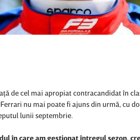
aţă de cel mai apropiat contracandidat în cl
i Ferrari nu mai poate fi ajuns din urmă, cu d
nceputul lunii septembrie.
ul în care am gestionat întregul sezon, cr