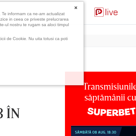
×
u. Te informam ca ne-am actualizat
izice in ceea ce priveste prelucrarea
te-ul nostru te rugam sa aloci timpul
icii de Cookie. Nu uita totusi ca poti
Transmisiunil
săptămânii c
 ÎN
MBĂTĂ 08 AUG, 18:30
SÂMBĂTĂ 08 AUG, 21:30