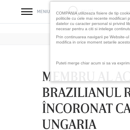
CAUTĂ
MENIU
COMPANIA utilizeaza fisiere de tip cooki
politicile cu cele mai recente modificar
datelor cu caracter personal si privind l
necesar pentru a citi si intelege continutu
Prin continuarea navigarii pe Website-ul n
modifica in orice moment setarile acestor
Puteti merge chiar acum si sa va exprimat
MEMBRU AL AC
BRAZILIANUL 
ÎNCORONAT CA
UNGARIA
LUNI 10 AUG, 18:30
LUNI 10 AUG, 21:3