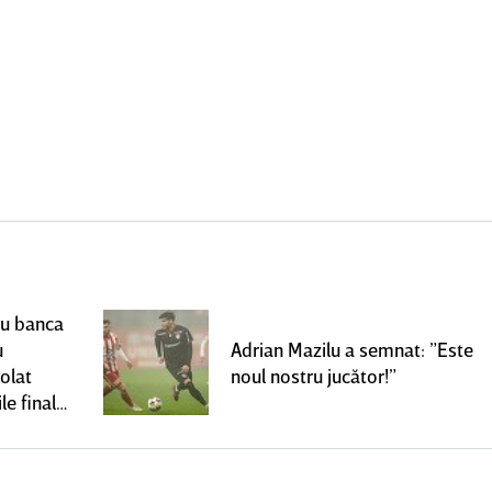
ru banca
u
Adrian Mazilu a semnat: ”Este
olat
noul nostru jucător!”
le finale