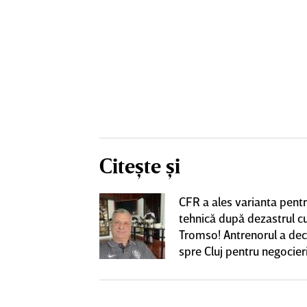
Citește și
CFR a ales varianta pent
eacţie după ce
tehnică după dezastrul c
ă revină la CFR
Tromso! Antrenorul a dec
spre Cluj pentru negocieri
cu Varga