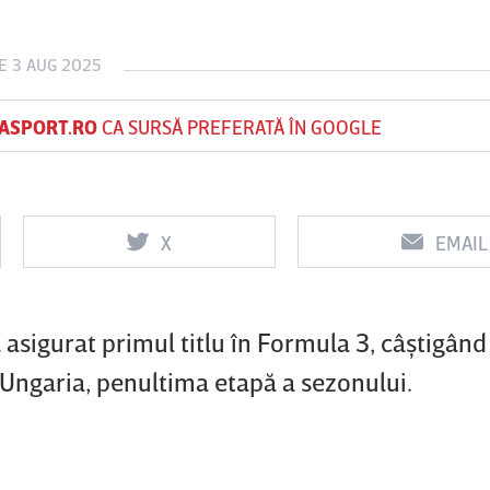
E 3 AUG 2025
Vs
Vs
ASPORT.RO
CA SURSĂ PREFERATĂ ÎN GOOGLE
f
FCSB
UTA Arad
Rapid
0
0
X
EMAIL
 asigurat primul titlu în Formula 3, câştigând
 Ungaria, penultima etapă a sezonului.