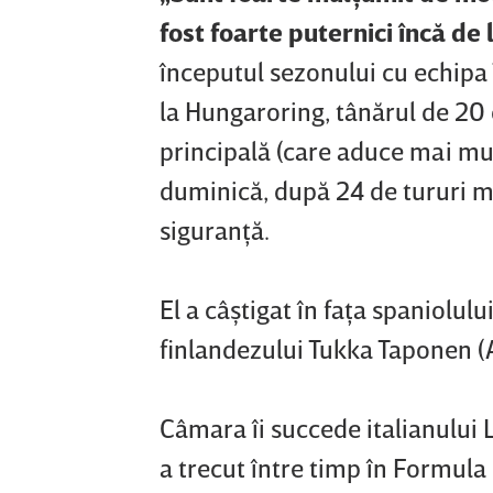
fost foarte puternici încă de 
începutul sezonului cu echipa 
la Hungaroring, tânărul de 20 d
principală (care aduce mai mu
duminică, după 24 de tururi m
siguranţă.
El a câştigat în faţa spaniolul
finlandezului Tukka Taponen (
Câmara îi succede italianului 
a trecut între timp în Formul