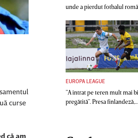
unde a pierdut fotbalul român
EUROPA LEAGUE
asamentul
”A intrat pe teren mult mai b
pregătită”. Presa finlandeză,..
ouă curse
ed că am