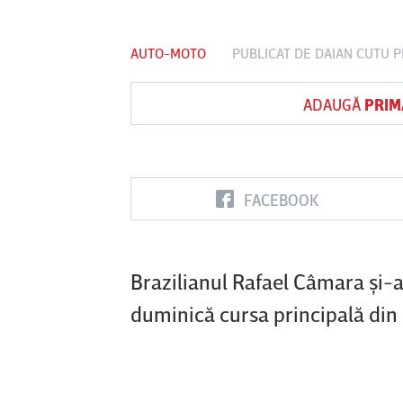
AUTO-MOTO
PUBLICAT DE
DAIAN CUTU
P
Vs
ADAUGĂ
PRIM
FC Botoşani
Corvinul
Sepsi OSK S
Hunedoara
Gheorghe
FACEBOOK
Brazilianul Rafael Câmara şi-a
duminică cursa principală din