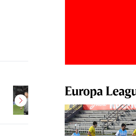
Europa Leag
Antonio Folha a fost demis de la
CFR Cluj! Alţi 3 jucători sunt OUT