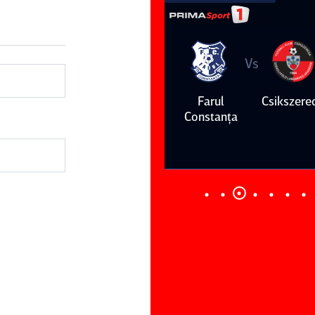
Vs
Vs
Farul
Csikszereda
Dinamo
FC Volunt
Constanţa