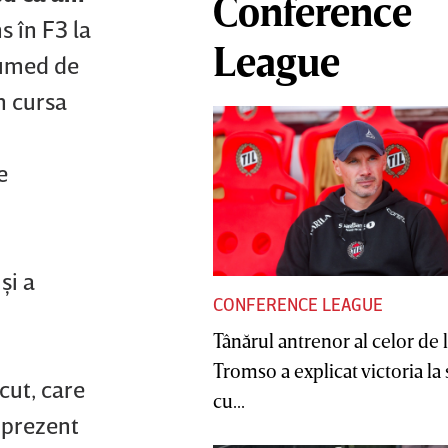
Conference
s în F3 la
League
 umed de
n cursa
e
şi a
CONFERENCE LEAGUE
Tânărul antrenor al celor de 
Tromso a explicat victoria la
cut, care
cu...
 prezent