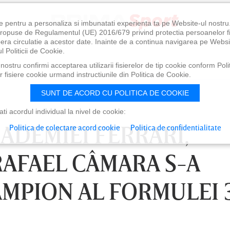
e pentru a personaliza si imbunatati experienta ta pe Website-ul nostr
i propuse de Regulamentul (UE) 2016/679 privind protectia persoanelor f
ibera circulatie a acestor date. Inainte de a continua navigarea pe Websi
l Politicii de Cookie.
ostru confirmi acceptarea utilizarii fisierelor de tip cookie conform Polit
 fisiere cookie urmand instructiunile din Politica de Cookie.
SUNT DE ACORD CU POLITICA DE COOKIE
i acordul individual la nivel de cookie:
ADEMIEI FERRARI,
Politica de colectare acord cookie
Politica de confidentialitate
RAFAEL CÂMARA S-A
MPION AL FORMULEI 3
0
VINERI 07 AUG, 21:00
SÂ