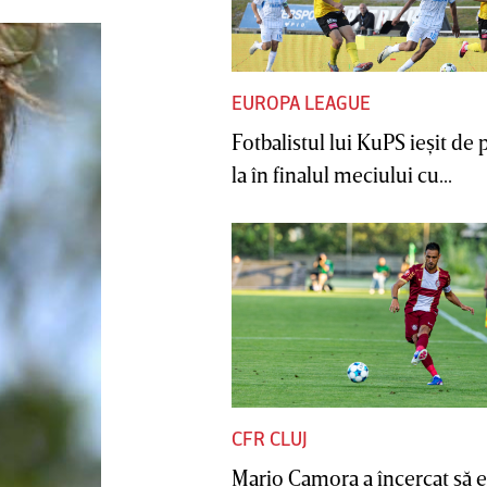
EUROPA LEAGUE
Fotbalistul lui KuPS ieşit de 
la în finalul meciului cu...
CFR CLUJ
Mario Camora a încercat să e