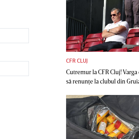
CFR CLUJ
Cutremur la CFR Cluj! Varga 
să renunţe la clubul din Gruia 