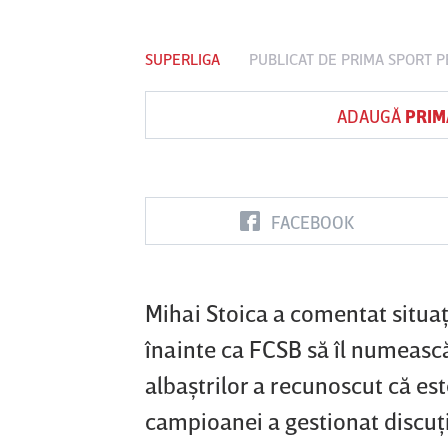
SUPERLIGA
PUBLICAT DE
PRIMA SPORT
P
Vs
ADAUGĂ
PRIM
FC Botoşani
Corvinul
Sepsi OSK S
Hunedoara
Gheorghe
FACEBOOK
Mihai Stoica a comentat situaţ
înainte ca FCSB să îl numească
albaştrilor a recunoscut că es
campioanei a gestionat discuţi