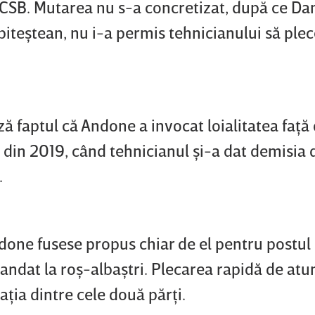
FCSB. Mutarea nu s-a concretizat, după ce Da
iteştean, nu i-a permis tehnicianului să plec
ză faptul că Andone a invocat loialitatea faţă
 din 2019, când tehnicianul şi-a dat demisia 
.
ndone fusese propus chiar de el pentru postul
andat la roş-albaştri. Plecarea rapidă de atu
aţia dintre cele două părţi.