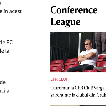
ni
Conference
e în acest
League
 de FC
de la
CFR CLUJ
 de
Cutremur la CFR Cluj! Varga 
nci a
să renunţe la clubul din Gruia 