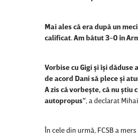
Mai ales că era după un meci
calificat. Am bătut 3-0 în Ar
Vorbise cu Gigi şi îşi dăduse
de acord Dani să plece şi atun
A zis că vorbeşte, că nu ştiu
autopropus”
, a declarat Mihai
În cele din urmă, FCSB a mers 