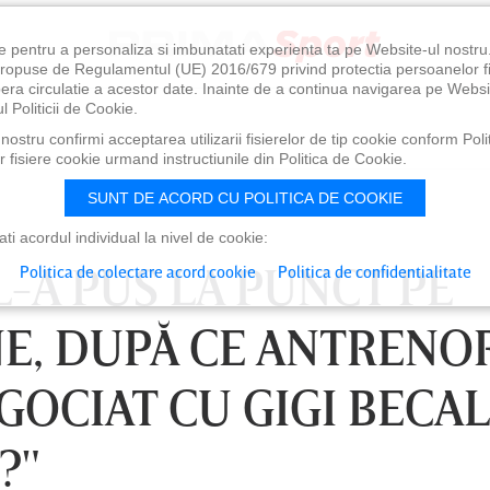
e pentru a personaliza si imbunatati experienta ta pe Website-ul nostr
i propuse de Regulamentul (UE) 2016/679 privind protectia persoanelor f
ibera circulatie a acestor date. Inainte de a continua navigarea pe Websi
l Politicii de Cookie.
ostru confirmi acceptarea utilizarii fisierelor de tip cookie conform Polit
 fisiere cookie urmand instructiunile din Politica de Cookie.
SUNT DE ACORD CU POLITICA DE COOKIE
i acordul individual la nivel de cookie:
L-A PUS LA PUNCT PE
Politica de colectare acord cookie
Politica de confidentialitate
E, DUPĂ CE ANTRENO
OCIAT CU GIGI BECAL
?"
0
VINERI 07 AUG, 21:00
SÂ