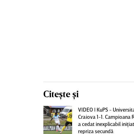
Citește și
VIDEO | KuPS - Universit
ează să fie
Craiova 1-1. Campioana 
me mare de la
a cedat inexplicabil iniţiat
fi OUT
repriza secundă