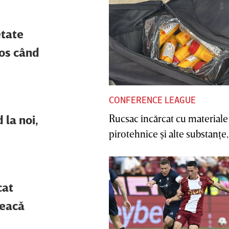
etate
mos când
CONFERENCE LEAGUE
Rucsac încărcat cu materiale
 la noi,
pirotehnice şi alte substanţe, 
cat
leacă