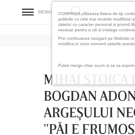
CAUTĂ
MENIU
COMPANIA utilizeaza fisiere de tip cooki
politicile cu cele mai recente modificar
datelor cu caracter personal si privind l
necesar pentru a citi si intelege continutu
Prin continuarea navigarii pe Website-ul n
modifica in orice moment setarile acestor
Puteti merge chiar acum si sa va exprimat
MIHAI STOICA 
BOGDAN ADON
ARGEŞULUI NEG
"PĂI E FRUMOS
LUNI 10 AUG, 18:30
LUNI 10 AUG, 21:3