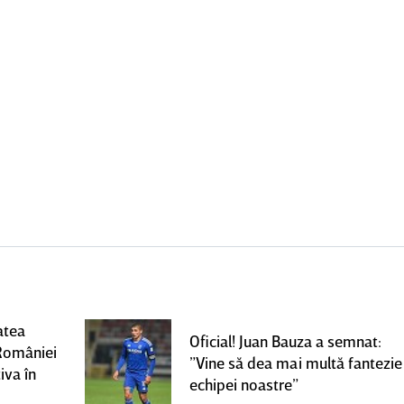
atea
Oficial! Juan Bauza a semnat:
României
”Vine să dea mai multă fantezie
iva în
echipei noastre”