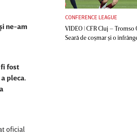
CONFERENCE LEAGUE
 şi ne-am
VIDEO | CFR Cluj – Tromso 
Seară de coşmar şi o înfrânge
fi fost
 a pleca.
-a
t oficial