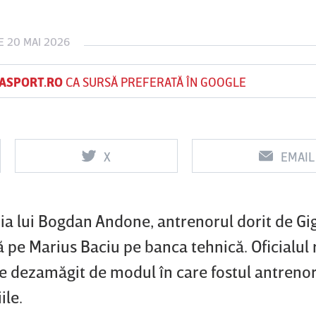
E 20 MAI 2026
Vs
Vs
ASPORT.RO
CA SURSĂ PREFERATĂ ÎN GOOGLE
f
FCSB
UTA Arad
Rapid
X
EMAIL
ia lui Bogdan Andone, antrenorul dorit de Gig
 pe Marius Baciu pe banca tehnică. Oficialul 
te dezamăgit de modul în care fostul antrenor
ile.