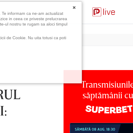
×
u. Te informam ca ne-am actualizat
izice in ceea ce priveste prelucrarea
te-ul nostru te rugam sa aloci timpul
icii de Cookie. Nu uita totusi ca poti
Transmisiunil
RUL
săptămânii c
I:
MBĂTĂ 08 AUG, 18:30
SÂMBĂTĂ 08 AUG, 21:30