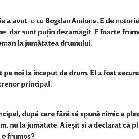
uţie a avut-o cu Bogdan Andone. E de notori
e, dar sunt puţin dezamăgit. E foarte fru
Coman la jumătatea drumului.
t pe noi la început de drum. El a fost secund
trenor principal.
ncipal, după care fără să spună nimic a ple
, nu la jumătate. A ieşit şi a declarat că p
i e frumos?