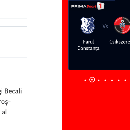
Vs
Vs
Farul
Csikszereda
Dinamo
FC Volunt
Constanţa
i Becali
roş-
 al