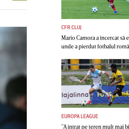
CFR CLUJ
Mario Camora a încercat să e
unde a pierdut fotbalul român
EUROPA LEAGUE
”A intrat pe teren mult mai b