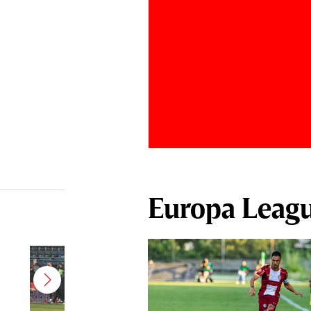
Europa Leag
Jucătorul dorit de Pancu în
Giuleşti vrea să rupă contractul cu
CFR Cluj: ”A făcut notificare la
club”