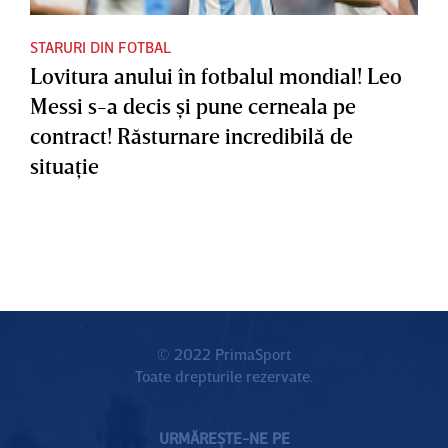
STARURI DIN FOTBAL
Lovitura anului în fotbalul mondial! Leo
Messi s-a decis şi pune cerneala pe
contract! Răsturnare incredibilă de
situaţie
© 2022 PrimaSport
Toate drepturile rezervate.
URMĂREȘTE-NE PE