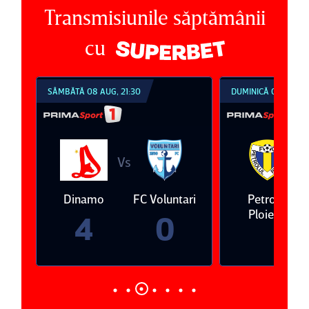
Transmisiunile săptămânii
cu
SÂMBĂTĂ 08 AUG, 21:30
DUMINICĂ 09 AUG, 1
Vs
V
eda
Dinamo
FC Voluntari
Petrolul
Ploieşti
4
0