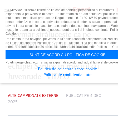
COMPANIA utilizeaza fisiere de tip cookie pentru a personaliza si imbunatati
experienta ta pe Website-ul nostru. Te informam ca ne-am actualizat politicile c
mai recente modificari propuse de Regulamentul (UE) 2016/679 privind protect
persoanelor fizice in ceea ce priveste prelucrarea datelor cu caracter personal 
privind libera circulatie a acestor date. Inainte de a continua navigarea pe Web
nostru te rugam sa aloci timpul necesar pentru a citi si intelege continutul Politi
Neymar străluceşte ca pe
Cookie.
Prin continuarea navigarii pe Website-ul nostru confirmi acceptarea utilizarii fis
vremuri! Starul brazilian a
de tip cookie conform Politicii de Cookie. Nu uita totusi ca poti modifica in orice
moment setarile acestor fisiere cookie urmand instructiunile din Politica de Coo
marcat cele trei goluri ale
SUNT DE ACORD CU POLITICA DE COOKIE
Puteti merge chiar acum si sa va exprimati acordul individual la nivel de cookie
echipei Santos în meciul cu
Politica de colectare acord cookie
Juventude | VIDEO
Politica de confidentialitate
ALTE CAMPIONATE EXTERNE
PUBLICAT PE 4 DEC
2025