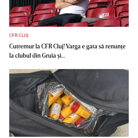
CFR CLUJ
Cutremur la CFR Cluj! Varga e gata să renunţe
la clubul din Gruia şi...