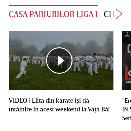
CASA PARIURILOR LIGA 1
CHAMP
VIDEO | Elita din karate îşi dă
”Er
întâlnire în acest weekend la Vaţa Băi
IN
Ser