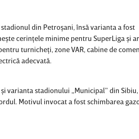
stadionul din Petroşani, însă varianta a fost
eşte cerinţele minime pentru SuperLiga şi ar
v pentru turnicheţi, zone VAR, cabine de comen
ectrică adecvată.
 şi varianta stadionului „Municipal” din Sibiu,
ordul. Motivul invocat a fost schimbarea gaz