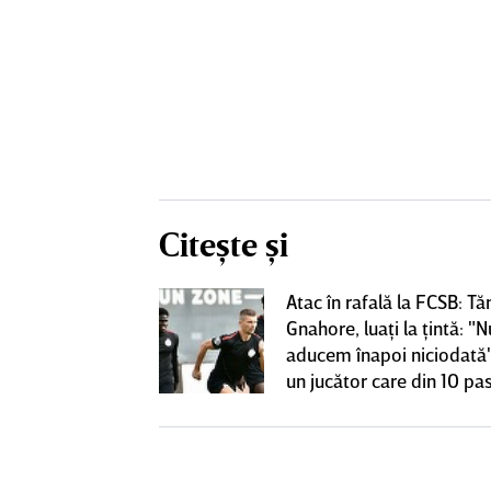
Citește și
Atac în rafală la FCSB: Tă
 o lasă pe ”U”
Gnahore, luaţi la ţintă: "N
club de tradiţie
aducem înapoi niciodată"
un jucător care din 10 pas
dă înapoi"