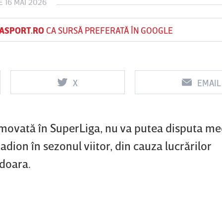
 16 MAI 2026
ASPORT.RO
CA SURSĂ PREFERATĂ ÎN GOOGLE
Vs
Vs
K Sf
FCSB
UTA Arad
Rapid
he
X
EMAIL
ovată în SuperLiga, nu va putea disputa mec
adion în sezonul viitor, din cauza lucrărilor
doara.