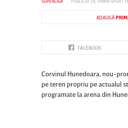
SUPERLIGA
PUBLICAT DE
PRIMA SPORT
PE
ADAUGĂ
PRIM
Vs
FC Botoşani
Corvinul
Sepsi OS
Hunedoara
Gheorg
FACEBOOK
Corvinul Hunedoara, nou-prom
pe teren propriu pe actualul st
programate la arena din Hune