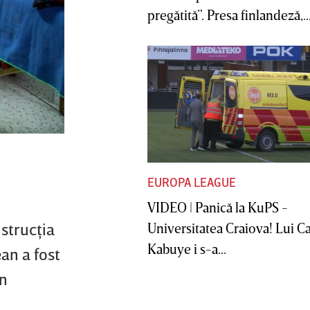
pregătită”. Presa finlandeză,..
EUROPA LEAGUE
VIDEO | Panică la KuPS -
strucţia
Universitatea Craiova! Lui C
Kabuye i s-a...
an a fost
en