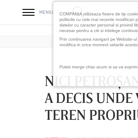
CAUTĂ
MENIU
COMPANIA utilizeaza fisiere de tip cooki
politicile cu cele mai recente modificar
datelor cu caracter personal si privind l
necesar pentru a citi si intelege continutu
Prin continuarea navigarii pe Website-ul n
modifica in orice moment setarile acestor
Puteti merge chiar acum si sa va exprimat
NICI PETROŞANI
A DECIS UNDE 
TEREN PROPRI
LUNI 10 AUG, 18:30
LUNI 10 AUG,