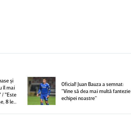
nase şi
Oficial! Juan Bauza a semnat:
u îl mai
”Vine să dea mai multă fantezie
 / "Este
echipei noastre”
e, 8 le