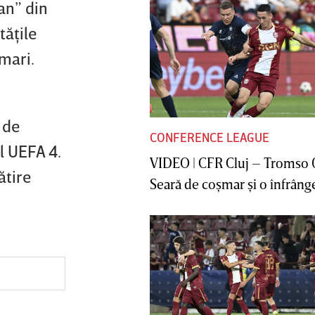
an” din
tăţile
 mari.
 de
CONFERENCE LEAGUE
ul UEFA 4.
VIDEO | CFR Cluj – Tromso 
ătire
Seară de coşmar şi o înfrânge