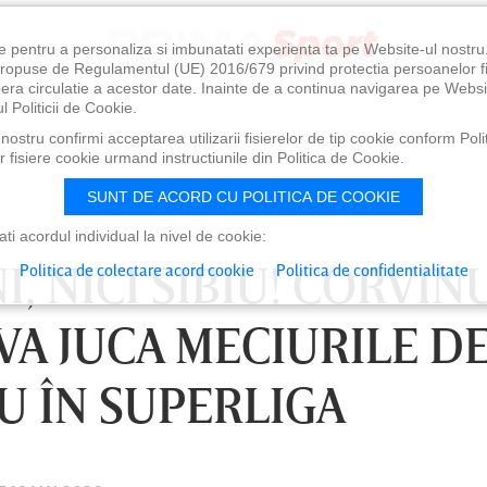
e pentru a personaliza si imbunatati experienta ta pe Website-ul nostr
i propuse de Regulamentul (UE) 2016/679 privind protectia persoanelor f
ibera circulatie a acestor date. Inainte de a continua navigarea pe Websi
l Politicii de Cookie.
ostru confirmi acceptarea utilizarii fisierelor de tip cookie conform Polit
 fisiere cookie urmand instructiunile din Politica de Cookie.
SUNT DE ACORD CU POLITICA DE COOKIE
i acordul individual la nivel de cookie:
, NICI SIBIU! CORVIN
Politica de colectare acord cookie
Politica de confidentialitate
VA JUCA MECIURILE DE
U ÎN SUPERLIGA
 21:30
VINERI 07 AUG, 21:00