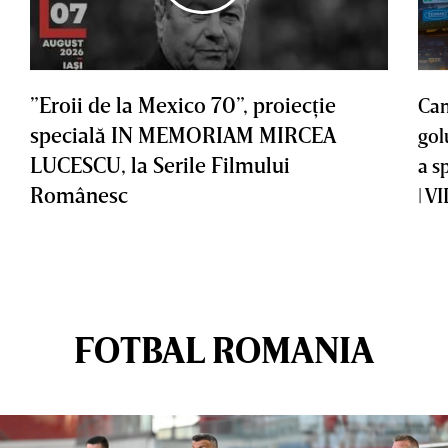
”Eroii de la Mexico 70”, proiecţie
Cam
specială IN MEMORIAM MIRCEA
gol
LUCESCU, la Serile Filmului
a s
Românesc
| V
FOTBAL ROMANIA