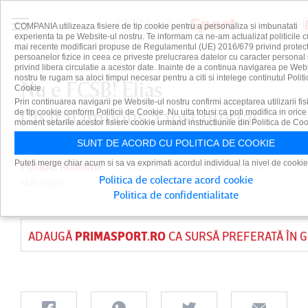
COMPANIA utilizeaza fisiere de tip cookie pentru a personaliza si imbunatati
experienta ta pe Website-ul nostru. Te informam ca ne-am actualizat politicile c
mai recente modificari propuse de Regulamentul (UE) 2016/679 privind protect
persoanelor fizice in ceea ce priveste prelucrarea datelor cu caracter personal 
privind libera circulatie a acestor date. Inainte de a continua navigarea pe Web
nostru te rugam sa aloci timpul necesar pentru a citi si intelege continutul Politi
Nu e FCSB! Elias
Cookie.
Prin continuarea navigarii pe Website-ul nostru confirmi acceptarea utilizarii fis
Charalambous a fost ofertat
de tip cookie conform Politicii de Cookie. Nu uita totusi ca poti modifica in orice
moment setarile acestor fisiere cookie urmand instructiunile din Politica de Coo
SUNT DE ACORD CU POLITICA DE COOKIE
Puteti merge chiar acum si sa va exprimati acordul individual la nivel de cookie
FOTBAL ROMANIA
PUBLICAT DE
TUDOR MOISA
PE 9
Politica de colectare acord cookie
MAI 2025
Politica de confidentialitate
ADAUGĂ
PRIMASPORT.RO
CA SURSĂ PREFERATĂ ÎN 