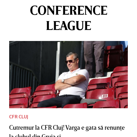
CONFERENCE
LEAGUE
CFR CLUJ
Cutremur la CFR Cluj! Varga e gata să renunţe
la clubul din Gruia şi...