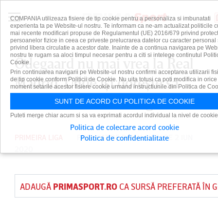
COMPANIA utilizeaza fisiere de tip cookie pentru a personaliza si imbunatati
experienta ta pe Website-ul nostru. Te informam ca ne-am actualizat politicile c
mai recente modificari propuse de Regulamentul (UE) 2016/679 privind protect
persoanelor fizice in ceea ce priveste prelucrarea datelor cu caracter personal 
privind libera circulatie a acestor date. Inainte de a continua navigarea pe Web
nostru te rugam sa aloci timpul necesar pentru a citi si intelege continutul Politi
Odegaard nu mai vrea la Real
Cookie.
Prin continuarea navigarii pe Website-ul nostru confirmi acceptarea utilizarii fis
Madrid. Unde îşi doreşte să
de tip cookie conform Politicii de Cookie. Nu uita totusi ca poti modifica in orice
moment setarile acestor fisiere cookie urmand instructiunile din Politica de Coo
evolueze starul norvegian
SUNT DE ACORD CU POLITICA DE COOKIE
Puteti merge chiar acum si sa va exprimati acordul individual la nivel de cookie
Politica de colectare acord cookie
PRIMEIRA LIGA
PUBLICAT DE
DAIAN CUTU
PE 2 IUN
Politica de confidentialitate
2020
ADAUGĂ
PRIMASPORT.RO
CA SURSĂ PREFERATĂ ÎN 