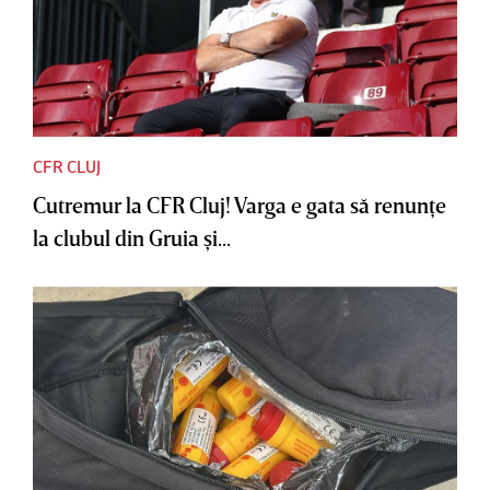
CFR CLUJ
Cutremur la CFR Cluj! Varga e gata să renunţe
la clubul din Gruia şi...