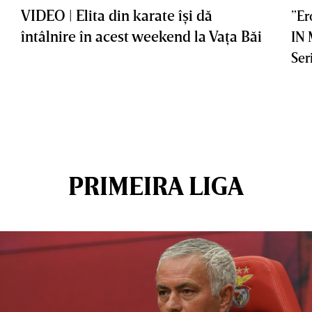
VIDEO | Elita din karate îşi dă
”Er
întâlnire în acest weekend la Vaţa Băi
IN
Ser
PRIMEIRA LIGA