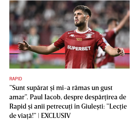
RAPID
”Sunt supărat şi mi-a rămas un gust
amar”. Paul Iacob, despre despărţirea de
Rapid şi anii petrecuţi în Giuleşti: ”Lecţie
de viaţă!” | EXCLUSIV