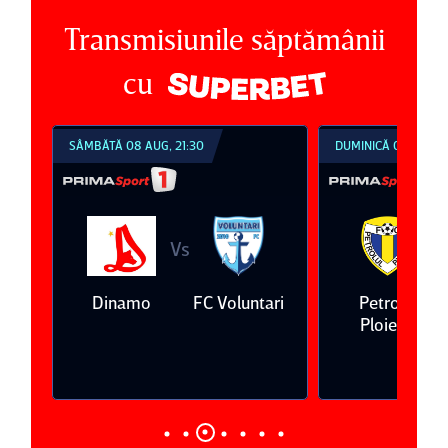
Transmisiunile săptămânii
cu
SÂMBĂTĂ 08 AUG, 21:30
DUMINICĂ 09 AUG, 1
Vs
V
eda
Dinamo
FC Voluntari
Petrolul
Ploieşti