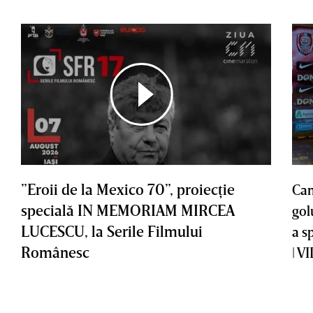
”Eroii de la Mexico 70”, proiecţie
Cam
specială IN MEMORIAM MIRCEA
gol
LUCESCU, la Serile Filmului
a s
Românesc
| V