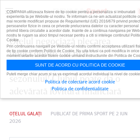
COMPANIA utilizeaza fisiere de tip cookie pentru a personaliza si imbunatati
experienta ta pe Website-ul nostru. Te informam ca ne-am actualizat politicile c
mai recente modificari propuse de Regulamentul (UE) 2016/679 privind protect
persoanelor fizice in ceea ce priveste prelucrarea datelor cu caracter personal 
privind libera circulatie a acestor date. Inainte de a continua navigarea pe Web
nostru te rugam sa aloci timpul necesar pentru a citi si intelege continutul Politi
Oţelul negociază plecarea
Cookie.
Prin continuarea navigarii pe Website-ul nostru confirmi acceptarea utilizarii fis
unuia dintre cei mai
de tip cookie conform Politicii de Cookie. Nu uita totusi ca poti modifica in orice
moment setarile acestor fisiere cookie urmand instructiunile din Politica de Coo
importanţi jucători ai
SUNT DE ACORD CU POLITICA DE COOKIE
Puteti merge chiar acum si sa va exprimati acordul individual la nivel de cookie
sezonului! Clubul poate da o
Politica de colectare acord cookie
adevărată lovitură financiară
Politica de confidentialitate
OȚELUL GALAȚI
PUBLICAT DE
PRIMA SPORT
PE 2 IUN
2026