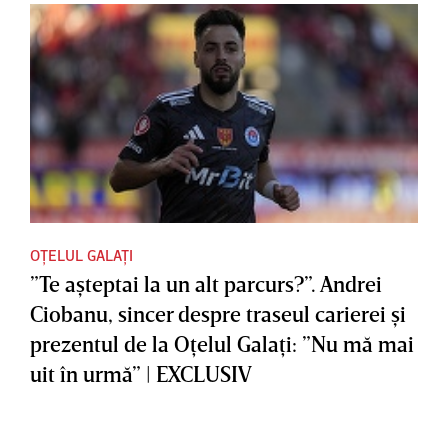
OȚELUL GALAȚI
”Te aşteptai la un alt parcurs?”. Andrei
Ciobanu, sincer despre traseul carierei şi
prezentul de la Oţelul Galaţi: ”Nu mă mai
uit în urmă” | EXCLUSIV