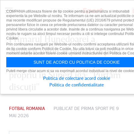
COMPANIA utilizeaza fisiere de tip cookie pentru a personaliza si imbunatati
experienta ta pe Website-ul nostru. Te informam ca ne-am actualizat politicile c
mai recente modificari propuse de Regulamentul (UE) 2016/679 privind protect
persoanelor fizice in ceea ce priveste prelucrarea datelor cu caracter personal 
privind libera circulatie a acestor date. Inainte de a continua navigarea pe Web
nostru te rugam sa aloci timpul necesar pentru a citi si intelege continutul Politi
Primarul Hunedoarei a
Cookie.
Prin continuarea navigarii pe Website-ul nostru confirmi acceptarea utilizarii fis
anunţat unde ar putea disputa
de tip cookie conform Politicii de Cookie. Nu uita totusi ca poti modifica in orice
moment setarile acestor fisiere cookie urmand instructiunile din Politica de Coo
Corvinul meciurile de pe teren
SUNT DE ACORD CU POLITICA DE COOKIE
Puteti merge chiar acum si sa va exprimati acordul individual la nivel de cookie
propriu în SuperLiga: "Purtăm
Politica de colectare acord cookie
discuţii"
Politica de confidentialitate
FOTBAL ROMANIA
PUBLICAT DE
PRIMA SPORT
PE 9
MAI 2026