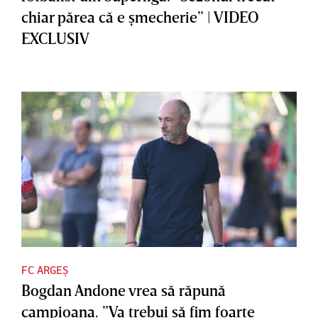
chiar părea că e şmecherie” | VIDEO
EXCLUSIV
FC ARGEȘ
Bogdan Andone vrea să răpună
campioana. ”Va trebui să fim foarte