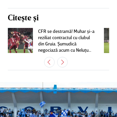
Citește și
CFR se destramă! Muhar şi-a
reziliat contractul cu clubul
din Gruia. Şumudică
negociază acum cu Neluţu
Varga, care mai are o
variantă pentru banca tehnică
| EXCLUSIV