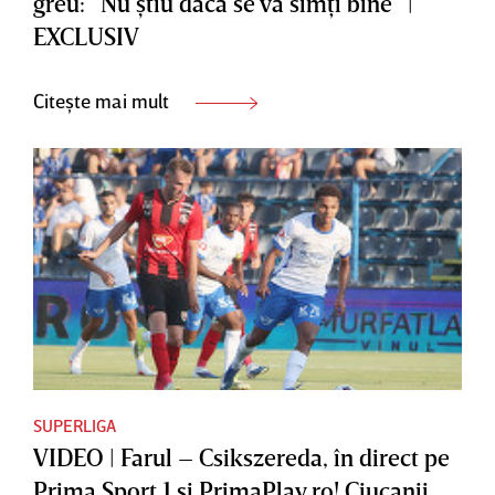
greu: ”Nu ştiu dacă se va simţi bine” |
EXCLUSIV
Citește mai mult
SUPERLIGA
VIDEO | Farul – Csikszereda, în direct pe
Prima Sport 1 şi PrimaPlay.ro! Ciucanii