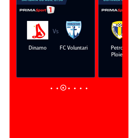
Vs
V
eda
Dinamo
FC Voluntari
Petrolul
Ploieşti