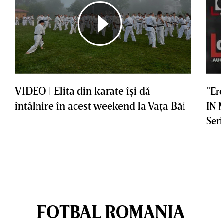
VIDEO | Elita din karate îşi dă
”Er
întâlnire în acest weekend la Vaţa Băi
IN
Ser
FOTBAL ROMANIA