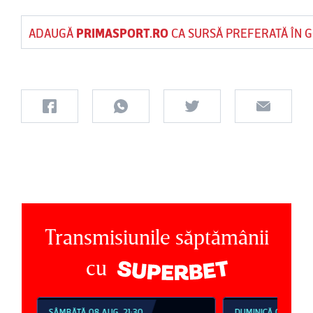
ADAUGĂ
PRIMASPORT.RO
CA SURSĂ PREFERATĂ ÎN 
Transmisiunile săptămânii
cu
SÂMBĂTĂ 08 AUG, 21:30
DUMINICĂ 09 AUG, 1