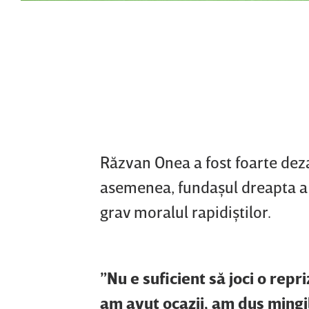
Răzvan Onea a fost foarte deza
asemenea, fundaşul dreapta a 
grav moralul rapidiştilor.
”Nu e suficient să joci o repr
am avut ocazii, am dus mingil