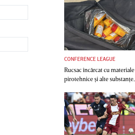
CONFERENCE LEAGUE
Rucsac încărcat cu materiale
pirotehnice şi alte substanţe, 