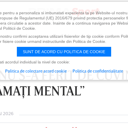
e pentru a personaliza si imbunatati experienta ta pe Website-ul nostr
i propuse de Regulamentul (UE) 2016/679 privind protectia persoanelor f
ibera circulatie a acestor date. Inainte de a continua navigarea pe Websi
l Politicii de Cookie.
ostru confirmi acceptarea utilizarii fisierelor de tip cookie conform Polit
 fisiere cookie urmand instructiunile din Politica de Cookie.
SUNT DE ACORD CU POLITICA DE COOKIE
i acordul individual la nivel de cookie:
U S-A FERIT DE CUVI
Politica de colectare acord cookie
Politica de confidentialitate
MAŢI MENTAL”
I 2026
0
VINERI 07 AUG, 21:00
SÂ