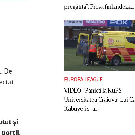
pregătită”. Presa finlandeză,..
. De
EUROPA LEAGUE
ectat
VIDEO | Panică la KuPS -
Universitatea Craiova! Lui C
Kabuye i s-a...
tut şi
porţii.