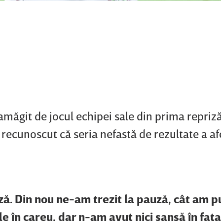
măgit de jocul echipei sale din prima repriză
recunoscut că seria nefastă de rezultate a af
iză. Din nou ne-am trezit la pauză, cât am pu
e în careu, dar n-am avut nici şansă în faţa 