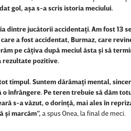
dat gol, aşa s-a scris istoria meciului.
ia dintre jucătorii accidentaţi. Am fost 13 se
c, care a fost accidentat, Burmaz, care revi
erăm pe câţiva după meciul ăsta şi să ter
 rezultate pozitive.
tot timpul. Suntem dărâmaţi mental, sincer 
ă o înfrângere. Pe teren trebuie să dăm tot
eară s-a văzut, o dorinţă, mai ales în repriz
să şi marcăm”,
a spus Onea, la final de meci.