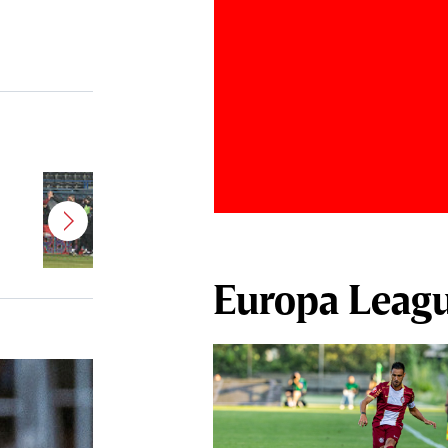
Jucătorul dorit de Pancu în
Giuleşti vrea să rupă contractul cu
CFR Cluj: ”A făcut notificare la
club”
Europa Leag