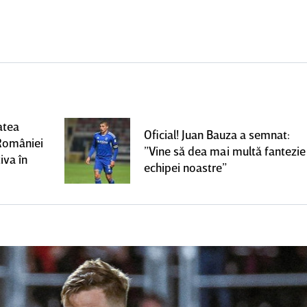
atea
Oficial! Juan Bauza a semnat:
României
”Vine să dea mai multă fantezie
iva în
echipei noastre”