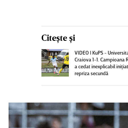
Citește și
VIDEO | KuPS - Universit
ează să fie
Craiova 1-1. Campioana 
me mare de la
a cedat inexplicabil iniţiat
fi OUT
repriza secundă