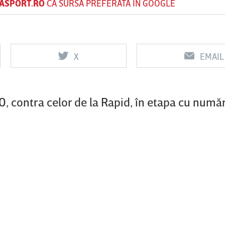
ASPORT.RO
CA SURSĂ PREFERATĂ ÎN GOOGLE
Vs
Vs
X
EMAIL
f
FCSB
UTA Arad
Rapid
-0, contra celor de la Rapid, în etapa cu numă