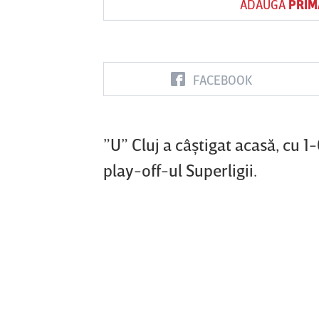
ADAUGĂ
PRIM
Vs
FACEBOOK
FC Botoşani
Corvinul
Sepsi OSK S
Hunedoara
Gheorghe
”U” Cluj a câştigat acasă, cu 1
play-off-ul Superligii.