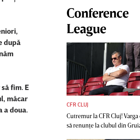
Conference
League
niori,
ne după
minăm
să fim. E
ul, măcar
CFR CLUJ
a a doua.
Cutremur la CFR Cluj! Varga 
să renunţe la clubul din Gruia 