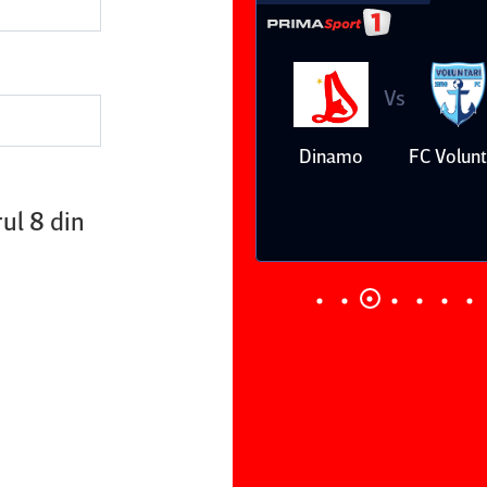
Vs
Vs
Farul
Csikszereda
Dinamo
FC Volunt
Constanţa
rul 8 din