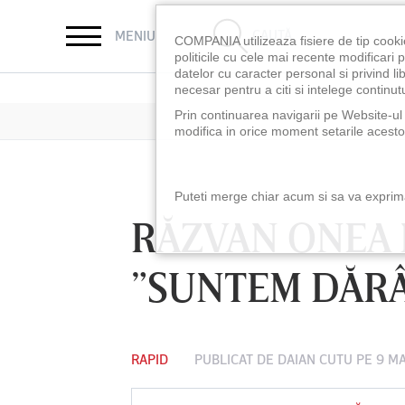
CAUTĂ
MENIU
COMPANIA utilizeaza fisiere de tip cooki
politicile cu cele mai recente modificar
datelor cu caracter personal si privind l
necesar pentru a citi si intelege continutu
Prin continuarea navigarii pe Website-ul n
modifica in orice moment setarile acestor
Puteti merge chiar acum si sa va exprimat
RĂZVAN ONEA N
”SUNTEM DĂRÂ
RAPID
PUBLICAT DE
DAIAN CUTU
PE 9 MA
LUNI 10 AUG, 18:30
LUNI 10 AUG, 21:3