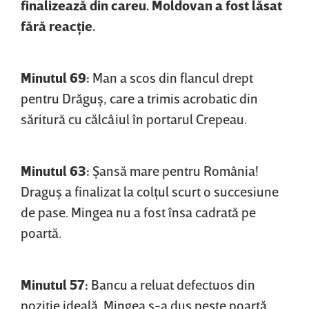
finalizează din careu. Moldovan a fost lăsat
fără reacţie.
Minutul 69:
Man a scos din flancul drept
pentru Drăguş, care a trimis acrobatic din
săritură cu călcâiul în portarul Crepeau.
Minutul 63:
Şansă mare pentru România!
Draguş a finalizat la colţul scurt o succesiune
de pase. Mingea nu a fost însa cadrată pe
poartă.
Minutul 57:
Bancu a reluat defectuos din
poziţie ideală. Mingea s-a dus peste poartă.