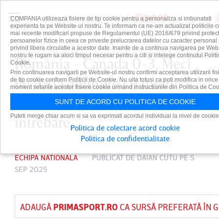
COMPANIA utilizeaza fisiere de tip cookie pentru a personaliza si imbunatati
experienta ta pe Website-ul nostru. Te informam ca ne-am actualizat politicile c
mai recente modificari propuse de Regulamentul (UE) 2016/679 privind protect
persoanelor fizice in ceea ce priveste prelucrarea datelor cu caracter personal 
privind libera circulatie a acestor date. Inainte de a continua navigarea pe Web
nostru te rugam sa aloci timpul necesar pentru a citi si intelege continutul Politi
România - Canada 0-3. Meci
Cookie.
Prin continuarea navigarii pe Website-ul nostru confirmi acceptarea utilizarii fis
de tristă amintire cu multe
de tip cookie conform Politicii de Cookie. Nu uita totusi ca poti modifica in orice
moment setarile acestor fisiere cookie urmand instructiunile din Politica de Coo
semnale de alarmă şi de
SUNT DE ACORD CU POLITICA DE COOKIE
Puteti merge chiar acum si sa va exprimati acordul individual la nivel de cookie
întrebare
Politica de colectare acord cookie
Politica de confidentialitate
ECHIPA NATIONALA
PUBLICAT DE
DAIAN CUTU
PE 5
SEP 2025
ADAUGĂ
PRIMASPORT.RO
CA SURSĂ PREFERATĂ ÎN 