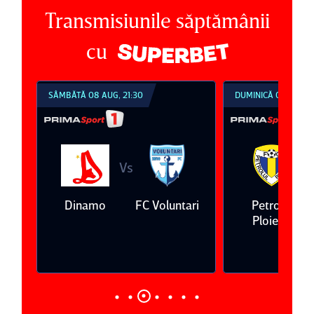
Transmisiunile săptămânii
cu
SÂMBĂTĂ 08 AUG, 21:30
DUMINICĂ 09 AUG, 1
Vs
V
eda
Dinamo
FC Voluntari
Petrolul
Ploieşti