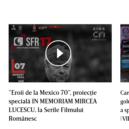
”Eroii de la Mexico 70”, proiecţie
Cam
specială IN MEMORIAM MIRCEA
gol
LUCESCU, la Serile Filmului
a s
Românesc
| V