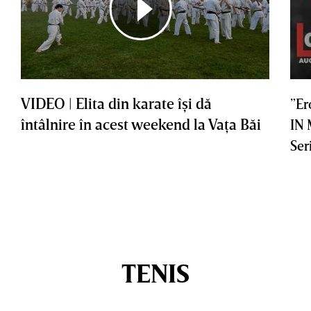
VIDEO | Elita din karate îşi dă
”Er
întâlnire în acest weekend la Vaţa Băi
IN
Ser
TENIS