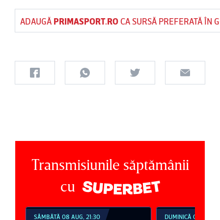
ADAUGĂ
PRIMASPORT.RO
CA SURSĂ PREFERATĂ ÎN 
Transmisiunile săptămânii
cu
SÂMBĂTĂ 08 AUG, 21:30
DUMINICĂ 09 AUG, 1