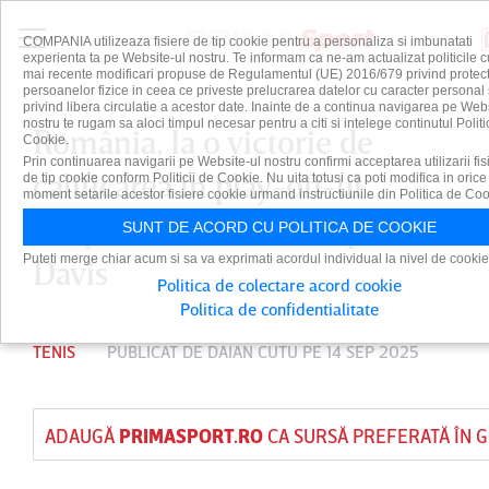
COMPANIA utilizeaza fisiere de tip cookie pentru a personaliza si imbunatati
experienta ta pe Website-ul nostru. Te informam ca ne-am actualizat politicile c
mai recente modificari propuse de Regulamentul (UE) 2016/679 privind protect
persoanelor fizice in ceea ce priveste prelucrarea datelor cu caracter personal 
privind libera circulatie a acestor date. Inainte de a continua navigarea pe Web
nostru te rugam sa aloci timpul necesar pentru a citi si intelege continutul Politi
România, la o victorie de
Cookie.
Prin continuarea navigarii pe Website-ul nostru confirmi acceptarea utilizarii fis
calificarea în play-off-ul
de tip cookie conform Politicii de Cookie. Nu uita totusi ca poti modifica in orice
moment setarile acestor fisiere cookie urmand instructiunile din Politica de Coo
Grupei Mondiale I a Cupei
SUNT DE ACORD CU POLITICA DE COOKIE
Puteti merge chiar acum si sa va exprimati acordul individual la nivel de cookie
Davis
Politica de colectare acord cookie
Politica de confidentialitate
TENIS
PUBLICAT DE
DAIAN CUTU
PE 14 SEP 2025
ADAUGĂ
PRIMASPORT.RO
CA SURSĂ PREFERATĂ ÎN 