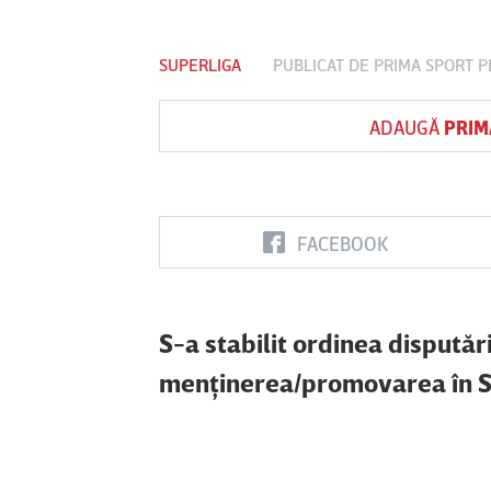
SUPERLIGA
PUBLICAT DE
PRIMA SPORT
PE
Vs
ADAUGĂ
PRIM
FC Botoşani
Corvinul
Sepsi OSK S
Hunedoara
Gheorghe
FACEBOOK
S-a stabilit ordinea disputăr
menţinerea/promovarea în S