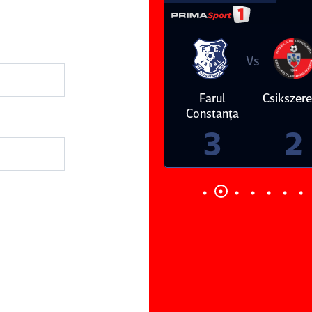
Vs
Vs
Farul
Csikszereda
Dinamo
FC Volunt
Constanţa
4
0
3
2