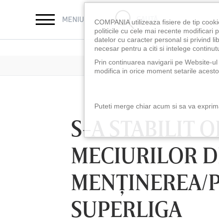
CAUTĂ
MENIU
COMPANIA utilizeaza fisiere de tip cooki
politicile cu cele mai recente modificar
datelor cu caracter personal si privind l
necesar pentru a citi si intelege continutu
Prin continuarea navigarii pe Website-ul n
modifica in orice moment setarile acestor
Puteti merge chiar acum si sa va exprimat
S-A STABILIT 
MECIURILOR D
MENŢINEREA/
SUPERLIGA
LUNI 10 AUG, 18:30
LUNI 10 AUG, 21:3