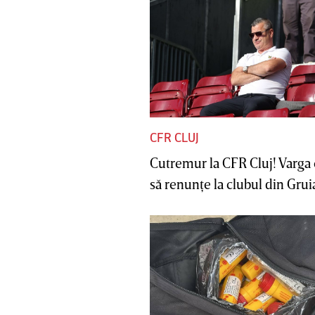
CFR CLUJ
Cutremur la CFR Cluj! Varga 
să renunţe la clubul din Gruia 