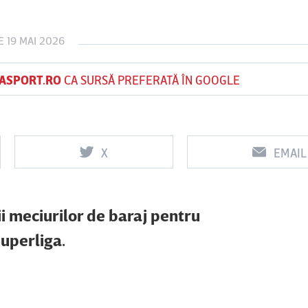
 19 MAI 2026
Vs
Vs
ASPORT.RO
CA SURSĂ PREFERATĂ ÎN GOOGLE
f
FCSB
UTA Arad
Rapid
0
0
X
EMAIL
ii meciurilor de baraj pentru
uperliga.