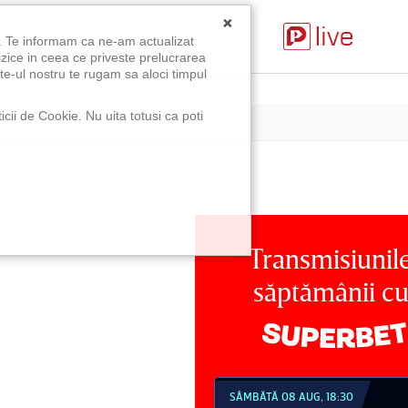
×
u. Te informam ca ne-am actualizat
izice in ceea ce priveste prelucrarea
te-ul nostru te rugam sa aloci timpul
icii de Cookie. Nu uita totusi ca poti
Transmisiunil
săptămânii c
MBĂTĂ 08 AUG, 18:30
SÂMBĂTĂ 08 AUG, 21:30