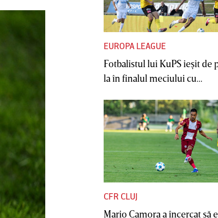
EUROPA LEAGUE
Fotbalistul lui KuPS ieşit de 
la în finalul meciului cu...
CFR CLUJ
Mario Camora a încercat să e