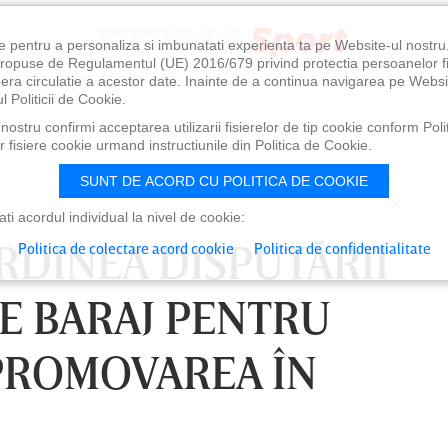
e pentru a personaliza si imbunatati experienta ta pe Website-ul nostr
i propuse de Regulamentul (UE) 2016/679 privind protectia persoanelor f
ibera circulatie a acestor date. Inainte de a continua navigarea pe Websi
l Politicii de Cookie.
ostru confirmi acceptarea utilizarii fisierelor de tip cookie conform Polit
 fisiere cookie urmand instructiunile din Politica de Cookie.
SUNT DE ACORD CU POLITICA DE COOKIE
i acordul individual la nivel de cookie:
ORDINEA DISPUTĂRII
Politica de colectare acord cookie
Politica de confidentialitate
E BARAJ PENTRU
PROMOVAREA ÎN
0
VINERI 07 AUG, 21:00
SÂ