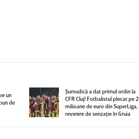
Şumudică a dat primul ordin la
pe un
CFR Cluj! Fotbalistul plecat pe 2
 bun de
milioane de euro din SuperLiga,
revenire de senzaţie în Gruia