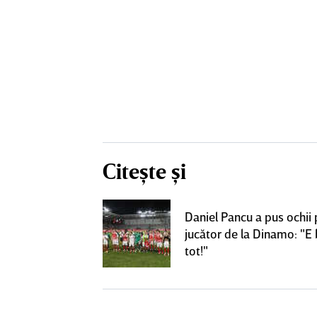
Citește și
iuleşti! Nu mai
Daniel Pancu a pus ochii 
ui Pancu, dar
jucător de la Dinamo: "E
le şi "ţine cu
tot!"
tul cu Rapid