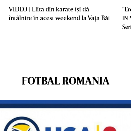
VIDEO | Elita din karate îşi dă
”Er
întâlnire în acest weekend la Vaţa Băi
IN
Ser
FOTBAL ROMANIA