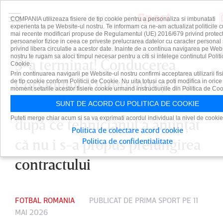
COMPANIA utilizeaza fisiere de tip cookie pentru a personaliza si imbunatati
experienta ta pe Website-ul nostru. Te informam ca ne-am actualizat politicile c
mai recente modificari propuse de Regulamentul (UE) 2016/679 privind protect
persoanelor fizice in ceea ce priveste prelucrarea datelor cu caracter personal 
privind libera circulatie a acestor date. Inainte de a continua navigarea pe Web
nostru te rugam sa aloci timpul necesar pentru a citi si intelege continutul Politi
S-a terminat! Conducerea
Cookie.
Prin continuarea navigarii pe Website-ul nostru confirmi acceptarea utilizarii fis
Corvinului a intervenit şi i-a
de tip cookie conform Politicii de Cookie. Nu uita totusi ca poti modifica in orice
moment setarile acestor fisiere cookie urmand instructiunile din Politica de Coo
decis viitorul lui Florin Maxim,
SUNT DE ACORD CU POLITICA DE COOKIE
Puteti merge chiar acum si sa va exprimati acordul individual la nivel de cookie
după ce tehnicianul a anunţat
Politica de colectare acord cookie
că nu i s-a propus prelungirea
Politica de confidentialitate
contractului
FOTBAL ROMANIA
PUBLICAT DE
PRIMA SPORT
PE 11
MAI 2026