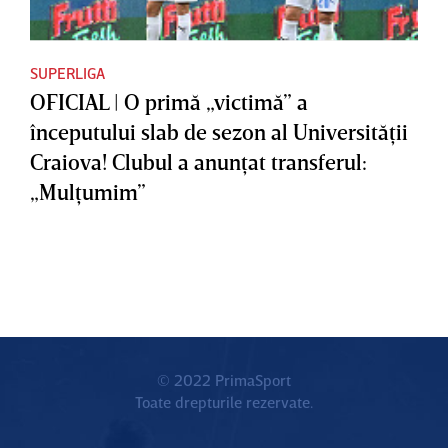
SUPERLIGA
OFICIAL | O primă „victimă” a
începutului slab de sezon al Universităţii
Craiova! Clubul a anunţat transferul:
„Mulţumim”
© 2022 PrimaSport
Toate drepturile rezervate.