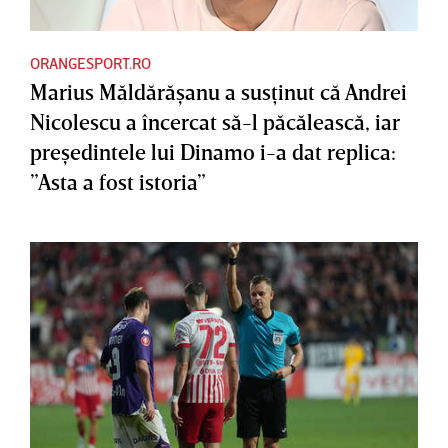
ORANGESPORT.RO
Marius Măldărăşanu a susţinut că Andrei
Nicolescu a încercat să-l păcălească, iar
preşedintele lui Dinamo i-a dat replica:
”Asta a fost istoria”