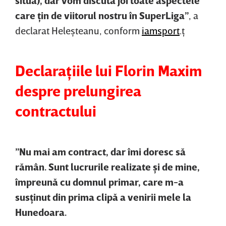
situa), dar vom discuta joi toate aspectele
care ţin de viitorul nostru în SuperLiga”
, a
declarat Heleşteanu, conform
iamsport
.ţ
Declaraţiile lui Florin Maxim
despre prelungirea
contractului
”Nu mai am contract, dar îmi doresc să
rămân. Sunt lucrurile realizate şi de mine,
împreună cu domnul primar, care m-a
susţinut din prima clipă a venirii mele la
Hunedoara.