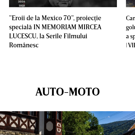
”Eroii de la Mexico 70”, proiecţie
Cam
specială IN MEMORIAM MIRCEA
gol
LUCESCU, la Serile Filmului
a s
Românesc
| V
AUTO-MOTO