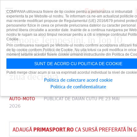
COMPANIA utilizeaza fisiere de tip cookie pentru a personaliza si imbunatati
experienta ta pe Website-ul nostru. Te informam ca ne-am actualizat politicile c
mai recente modificari propuse de Regulamentul (UE) 2016/679 privind protect
persoanelor fizice in ceea ce priveste prelucrarea datelor cu caracter personal 
privind libera circulatie a acestor date. Inainte de a continua navigarea pe Web
nostru te rugam sa aloci timpul necesar pentru a citi si intelege continutul Politi
Simone Tempestini, în Top 10
Cookie.
Prin continuarea navigarii pe Website-ul nostru confirmi acceptarea utilizarii fis
la jumătatea Raliului
de tip cookie conform Politicii de Cookie. Nu uita totusi ca poti modifica in orice
moment setarile acestor fisiere cookie urmand instructiunile din Politica de Coo
Scandinaviei. Duminică este
SUNT DE ACORD CU POLITICA DE COOKIE
Puteti merge chiar acum si sa va exprimati acordul individual la nivel de cookie
ziua decisivă
Politica de colectare acord cookie
Politica de confidentialitate
AUTO-MOTO
PUBLICAT DE
DAIAN CUTU
PE 23 MAI
2026
ADAUGĂ
PRIMASPORT.RO
CA SURSĂ PREFERATĂ ÎN 