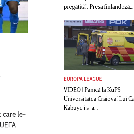
pregătită”. Presa finlandeză,..
l
EUROPA LEAGUE
VIDEO | Panică la KuPS -
Universitatea Craiova! Lui C
Kabuye i s-a...
 care le-
e UEFA