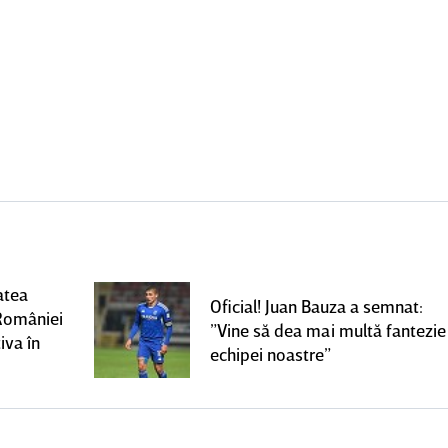
atea
Oficial! Juan Bauza a semnat:
României
”Vine să dea mai multă fantezie
iva în
echipei noastre”