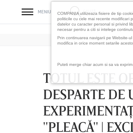
CAUTĂ
MENIU
COMPANIA utilizeaza fisiere de tip cooki
politicile cu cele mai recente modificar
datelor cu caracter personal si privind l
necesar pentru a citi si intelege continutu
Prin continuarea navigarii pe Website-ul n
modifica in orice moment setarile acestor
Puteti merge chiar acum si sa va exprimat
TOTUL ESTE OF
DESPARTE DE 
EXPERIMENTAŢI
"PLEACĂ" | EXC
LUNI 10 AUG, 18:30
LUNI 10 AUG, 21:3