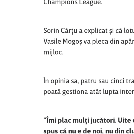
Champions League.
Sorin Cârţu a explicat şi că lot
Vasile Mogoş va pleca din apăr
mijloc.
În opinia sa, patru sau cinci tr
poată gestiona atât lupta inte
"Îmi plac mulţi jucători. Uit
spus că nu e de noi, nu din cl