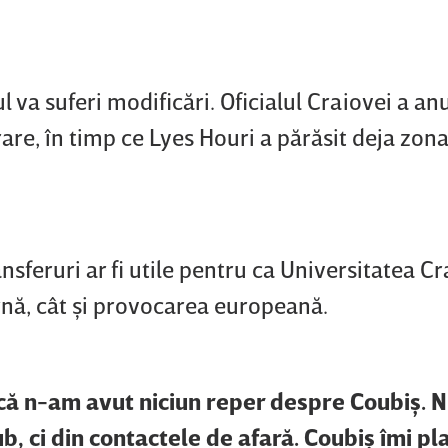
ul va suferi modificări. Oficialul Craiovei a an
are, în timp ce Lyes Houri a părăsit deja zon
ansferuri ar fi utile pentru ca Universitatea C
rnă, cât şi provocarea europeană.
e că n-am avut niciun reper despre Coubiş. N
ub, ci din contactele de afară. Coubiş îmi pla