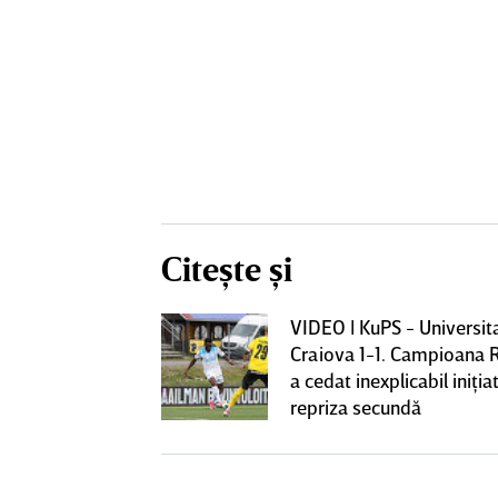
Citește și
VIDEO | KuPS - Universit
ează să fie
Craiova 1-1. Campioana 
me mare de la
a cedat inexplicabil iniţiat
fi OUT
repriza secundă