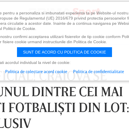
e pentru a personaliza si imbunatati experienta ta pe Website-ul nostr
i propuse de Regulamentul (UE) 2016/679 privind protectia persoanelor f
ibera circulatie a acestor date. Inainte de a continua navigarea pe Websi
l Politicii de Cookie.
ostru confirmi acceptarea utilizarii fisierelor de tip cookie conform Polit
 fisiere cookie urmand instructiunile din Politica de Cookie.
SUNT DE ACORD CU POLITICA DE COOKIE
i acordul individual la nivel de cookie:
ICIAL! CRAIOVA SE
Politica de colectare acord cookie
Politica de confidentialitate
UNUL DINTRE CEI MAI
 FOTBALIŞTI DIN LOT
LUSIV
0
VINERI 07 AUG, 21:00
SÂ