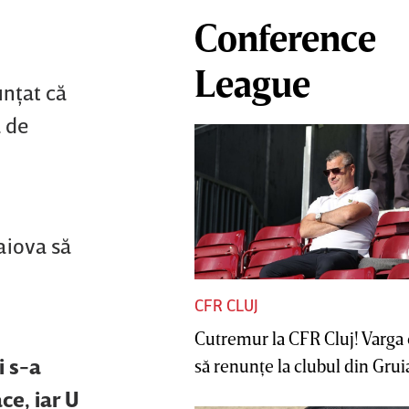
Conference
League
unţat că
a de
raiova să
CFR CLUJ
Cutremur la CFR Cluj! Varga 
i s-a
să renunţe la clubul din Gruia 
ce, iar U