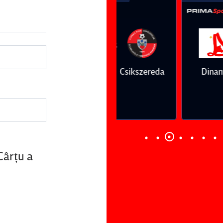
Vs
Vs
Farul
Csikszereda
Dinamo
FC Volunt
Constanţa
Cârţu a