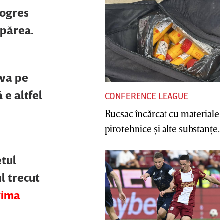
rogres
apărea.
eva pe
 e altfel
CONFERENCE LEAGUE
Rucsac încărcat cu materiale
pirotehnice şi alte substanţe, 
etul
l trecut
rima