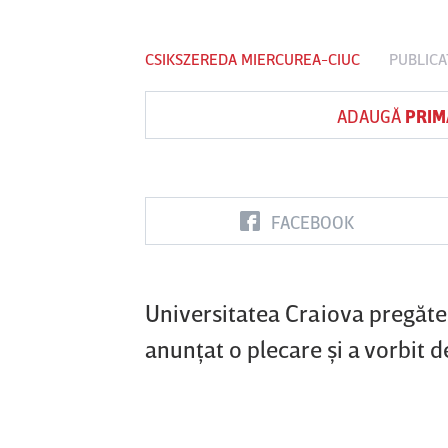
CSIKSZEREDA MIERCUREA-CIUC
PUBLICA
Vs
ADAUGĂ
PRIM
FC Botoşani
Corvinul
Sepsi OSK S
Hunedoara
Gheorghe
FACEBOOK
Universitatea Craiova pregăte
anunţat o plecare şi a vorbit 