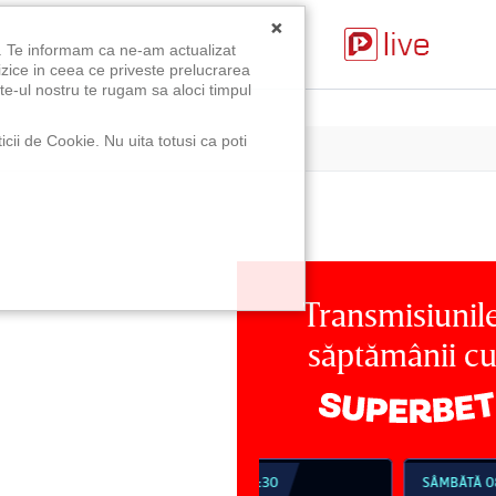
×
u. Te informam ca ne-am actualizat
izice in ceea ce priveste prelucrarea
te-ul nostru te rugam sa aloci timpul
icii de Cookie. Nu uita totusi ca poti
Transmisiunil
săptămânii c
:
MBĂTĂ 08 AUG, 18:30
SÂMBĂTĂ 08 AUG, 21:30