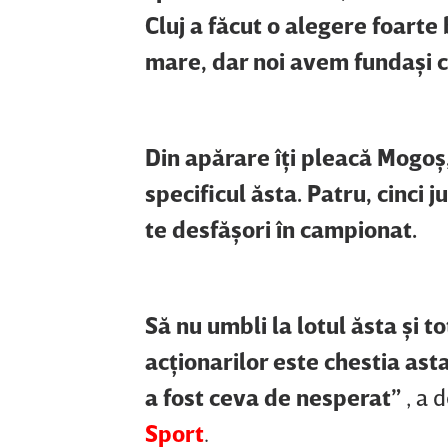
Cluj a făcut o alegere foarte 
mare, dar noi avem fundaşi c
Din apărare îţi pleacă Mogoş,
specificul ăsta. Patru, cinci j
te desfăşori în campionat.
Să nu umbli la lotul ăsta şi t
acţionarilor este chestia ast
a fost ceva de nesperat”
, a 
Sport
.