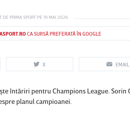
T DE
PRIMA SPORT
PE 19 MAI 2026
Vs
Vs
ASPORT.RO
CA SURSĂ PREFERATĂ ÎN GOOGLE
f
FCSB
UTA Arad
Rapid
X
EMAIL
şte întăriri pentru Champions League. Sorin 
despre planul campioanei.