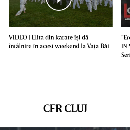
VIDEO | Elita din karate îşi dă
”Er
întâlnire în acest weekend la Vaţa Băi
IN
Ser
CFR CLUJ