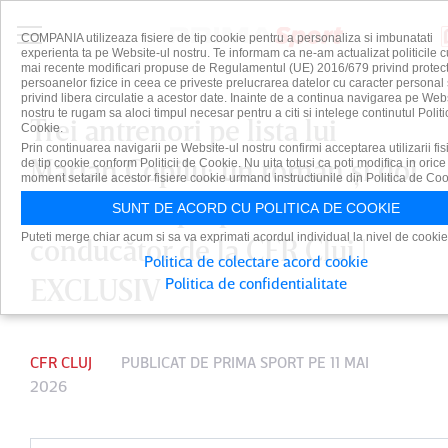
COMPANIA utilizeaza fisiere de tip cookie pentru a personaliza si imbunatati
experienta ta pe Website-ul nostru. Te informam ca ne-am actualizat politicile c
mai recente modificari propuse de Regulamentul (UE) 2016/679 privind protect
persoanelor fizice in ceea ce priveste prelucrarea datelor cu caracter personal 
privind libera circulatie a acestor date. Inainte de a continua navigarea pe Web
nostru te rugam sa aloci timpul necesar pentru a citi si intelege continutul Politi
Trei antrenori pe lista lui
Cookie.
Prin continuarea navigarii pe Website-ul nostru confirmi acceptarea utilizarii fis
Marian Copilu: un român şi doi
de tip cookie conform Politicii de Cookie. Nu uita totusi ca poti modifica in orice
moment setarile acestor fisiere cookie urmand instructiunile din Politica de Coo
străini sunt propunerile noului
SUNT DE ACORD CU POLITICA DE COOKIE
Puteti merge chiar acum si sa va exprimati acordul individual la nivel de cookie
conducător de la CFR Cluj |
Politica de colectare acord cookie
EXCLUSIV
Politica de confidentialitate
CFR CLUJ
PUBLICAT DE
PRIMA SPORT
PE 11 MAI
2026