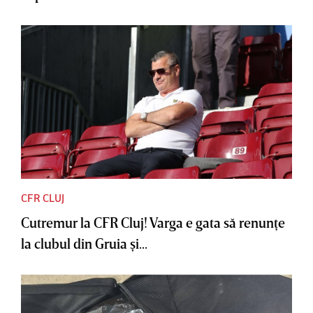
CFR CLUJ
Cutremur la CFR Cluj! Varga e gata să renunţe
la clubul din Gruia şi...