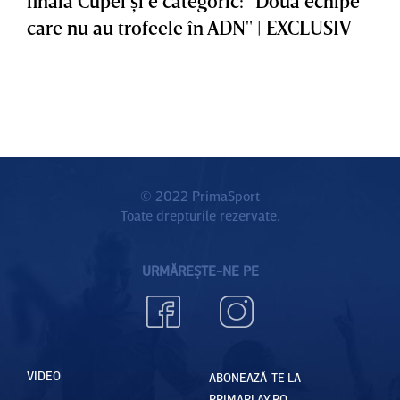
finala Cupei şi e categoric: "Două echipe
care nu au trofeele în ADN" | EXCLUSIV
© 2022 PrimaSport
Toate drepturile rezervate.
URMĂREȘTE-NE PE
VIDEO
ABONEAZĂ-TE LA
PRIMAPLAY.RO