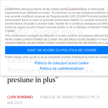
COMPANIA utilizeaza fisiere de tip cookie pentru a personaliza si imbunatati
experienta ta pe Website-ul nostru. Te informam ca ne-am actualizat politicile c
mai recente modificari propuse de Regulamentul (UE) 2016/679 privind protect
persoanelor fizice in ceea ce priveste prelucrarea datelor cu caracter personal 
privind libera circulatie a acestor date. Inainte de a continua navigarea pe Web
nostru te rugam sa aloci timpul necesar pentru a citi si intelege continutul Politi
VIDEO | Aşteptări mari la
Cookie.
Prin continuarea navigarii pe Website-ul nostru confirmi acceptarea utilizarii fis
Craiova înaintea finalei Cupei.
de tip cookie conform Politicii de Cookie. Nu uita totusi ca poti modifica in orice
moment setarile acestor fisiere cookie urmand instructiunile din Politica de Coo
Pavel Badea: "Este ultima
SUNT DE ACORD CU POLITICA DE COOKIE
Puteti merge chiar acum si sa va exprimati acordul individual la nivel de cookie
variantă de a salva sezonul.
Politica de colectare acord cookie
Prezenţa spectatorilor va fi o
Politica de confidentialitate
presiune în plus"
CUPA ROMÂNIEI
PUBLICAT DE
ANDREI IONASCU
PE 21
MAI 2021