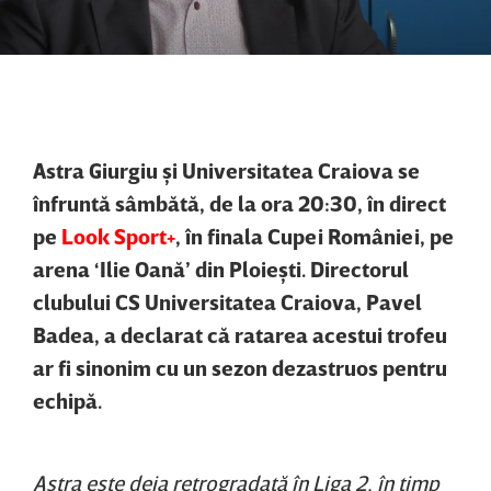
Astra Giurgiu şi Universitatea Craiova se
înfruntă sâmbătă, de la ora 20:30, în direct
pe
Look Sport+
, în finala Cupei României, pe
arena ‘Ilie Oană’ din Ploieşti. Directorul
clubului CS Universitatea Craiova, Pavel
Badea, a declarat că ratarea acestui trofeu
ar fi sinonim cu un sezon dezastruos pentru
echipă.
Astra este deja retrogradată în Liga 2, în timp