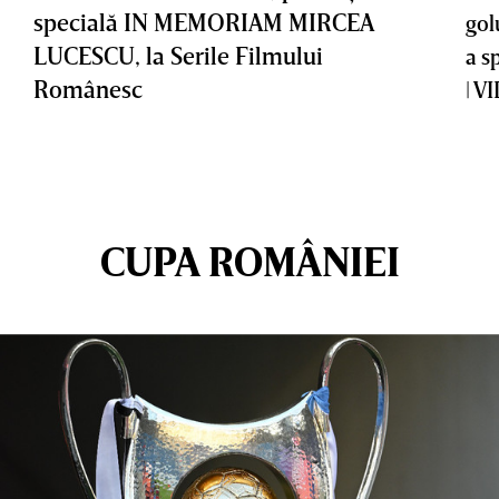
specială IN MEMORIAM MIRCEA
gol
LUCESCU, la Serile Filmului
a s
Românesc
| V
CUPA ROMÂNIEI