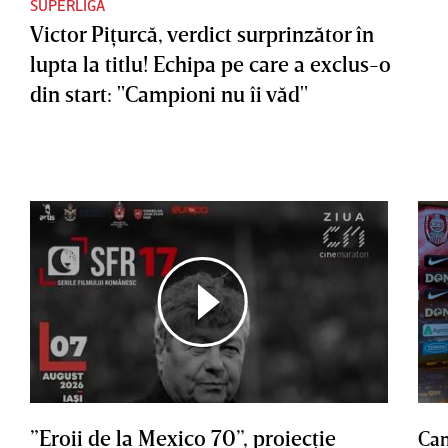
SUPERLIGA
Victor Piţurcă, verdict surprinzător în
lupta la titlu! Echipa pe care a exclus-o
din start: "Campioni nu îi văd"
”Eroii de la Mexico 70”, proiecţie
Cam