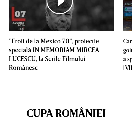
”Eroii de la Mexico 70”, proiecţie
Cam
specială IN MEMORIAM MIRCEA
gol
LUCESCU, la Serile Filmului
a s
Românesc
| V
CUPA ROMÂNIEI