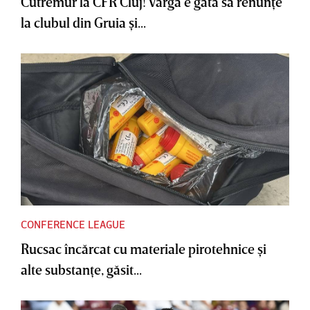
Cutremur la CFR Cluj! Varga e gata să renunţe
la clubul din Gruia şi...
CONFERENCE LEAGUE
Rucsac încărcat cu materiale pirotehnice şi
alte substanţe, găsit...