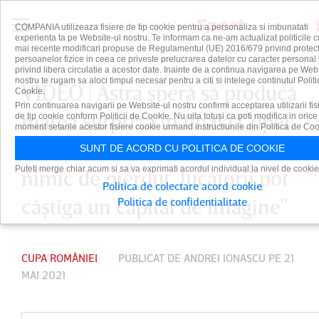
COMPANIA utilizeaza fisiere de tip cookie pentru a personaliza si imbunatati
experienta ta pe Website-ul nostru. Te informam ca ne-am actualizat politicile c
mai recente modificari propuse de Regulamentul (UE) 2016/679 privind protect
persoanelor fizice in ceea ce priveste prelucrarea datelor cu caracter personal 
privind libera circulatie a acestor date. Inainte de a continua navigarea pe Web
nostru te rugam sa aloci timpul necesar pentru a citi si intelege continutul Politi
VIDEO | Astra speră să producă
Cookie.
Prin continuarea navigarii pe Website-ul nostru confirmi acceptarea utilizarii fis
marea surpriză în finala Cupei.
de tip cookie conform Politicii de Cookie. Nu uita totusi ca poti modifica in orice
moment setarile acestor fisiere cookie urmand instructiunile din Politica de Coo
Ionuţ Badea: "Nu mai avem
SUNT DE ACORD CU POLITICA DE COOKIE
Puteti merge chiar acum si sa va exprimati acordul individual la nivel de cookie
nimic de pierdut. Jucătorii pot
Politica de colectare acord cookie
câştiga un capital de imagine"
Politica de confidentialitate
CUPA ROMÂNIEI
PUBLICAT DE
ANDREI IONASCU
PE 21
MAI 2021