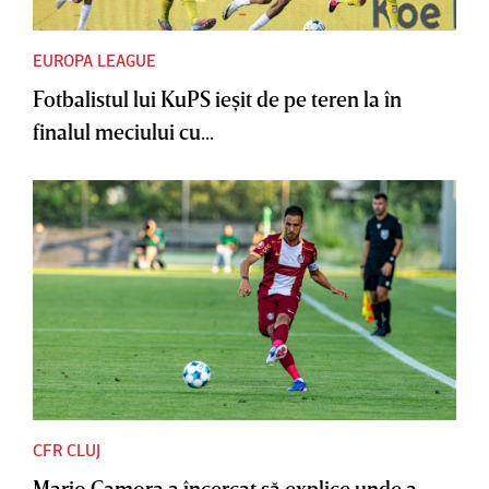
EUROPA LEAGUE
Fotbalistul lui KuPS ieşit de pe teren la în
finalul meciului cu...
CFR CLUJ
Mario Camora a încercat să explice unde a