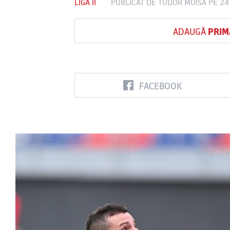
LIGA II
PUBLICAT DE
TUDOR MOISA
PE 24
ADAUGĂ
PRIM
Vs
FC Botoşani
Corvinul
Sepsi OSK S
Hunedoara
Gheorghe
FACEBOOK