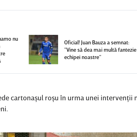
Dinamo nu
Oficial! Juan Bauza a semnat:
n
”Vine să dea mai multă fantezie
tre
echipei noastre”
s
 cartonaşul roşu în urma unei intervenţii n
ni.