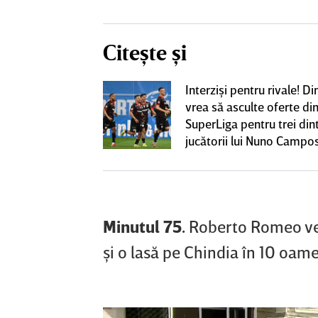
Citește și
iversitatea
Interzişi pentru rivale! 
pioana României
vrea să asculte oferte di
 iniţiativa în
SuperLiga pentru trei din
jucătorii lui Nuno Campo
Minutul 75.
Roberto Romeo vede
şi o lasă pe Chindia în 10 oame