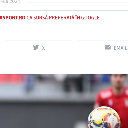
 FEB 2024
ASPORT.RO
CA SURSĂ PREFERATĂ ÎN GOOGLE
Vs
Vs
f
FCSB
UTA Arad
Rapid
X
EMAIL