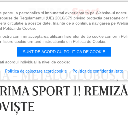
e pentru a personaliza si imbunatati experienta ta pe Website-ul nostr
i propuse de Regulamentul (UE) 2016/679 privind protectia persoanelor f
ibera circulatie a acestor date. Inainte de a continua navigarea pe Websi
l Politicii de Cookie.
ostru confirmi acceptarea utilizarii fisierelor de tip cookie conform Polit
 fisiere cookie urmand instructiunile din Politica de Cookie.
SUNT DE ACORD CU POLITICA DE COOKIE
i acordul individual la nivel de cookie:
IA - METALOGLOBUS, 0
Politica de colectare acord cookie
Politica de confidentialitate
PRIMA SPORT 1! REMIZĂ
OVIŞTE
0
VINERI 07 AUG, 21:00
SÂ