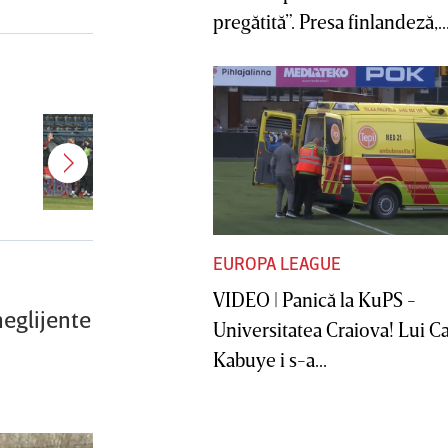
pregătită”. Presa finlandeză,..
Jucătorul dorit de Pancu în
Giuleşti vrea să rupă contractul cu
CFR Cluj: ”A făcut notificare la
club”
EUROPA LEAGUE
VIDEO | Panică la KuPS -
eglijente
Universitatea Craiova! Lui C
Kabuye i s-a...