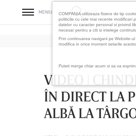
CAUTĂ
MENIU
COMPANIA utilizeaza fisiere de tip cooki
politicile cu cele mai recente modificar
datelor cu caracter personal si privind l
necesar pentru a citi si intelege continutu
Prin continuarea navigarii pe Website-ul n
modifica in orice moment setarile acestor
Puteti merge chiar acum si sa va exprimat
VIDEO | CHIND
ÎN DIRECT LA 
ALBĂ LA TÂRG
LUNI 10 AUG, 18:30
LUNI 10 AUG, 21:3