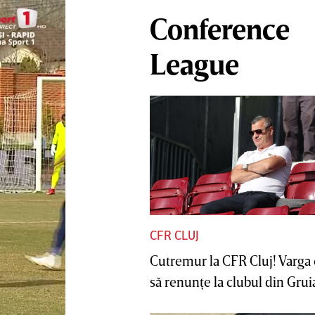
Conference
League
CFR CLUJ
Cutremur la CFR Cluj! Varga 
să renunţe la clubul din Gruia 