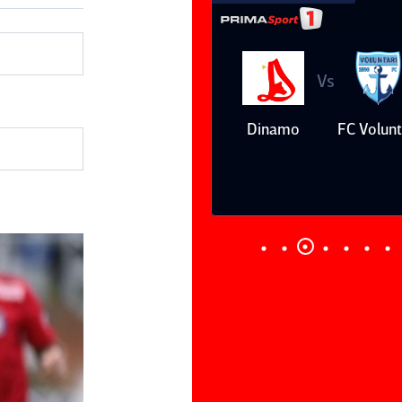
Vs
Vs
Farul
Csikszereda
Dinamo
FC Volunt
Constanţa