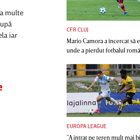
ea multe
după
CFR CLUJ
la iar
Mario Camora a încercat să e
unde a pierdut fotbalul român
e
EUROPA LEAGUE
”A intrat pe teren mult mai b