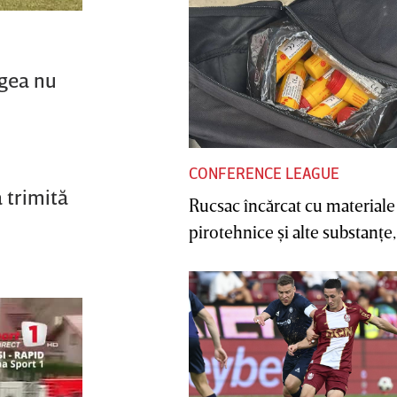
ngea nu
CONFERENCE LEAGUE
 trimită
Rucsac încărcat cu materiale
pirotehnice şi alte substanţe, 