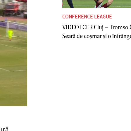
CONFERENCE LEAGUE
VIDEO | CFR Cluj – Tromso 
Seară de coşmar şi o înfrânge
ură