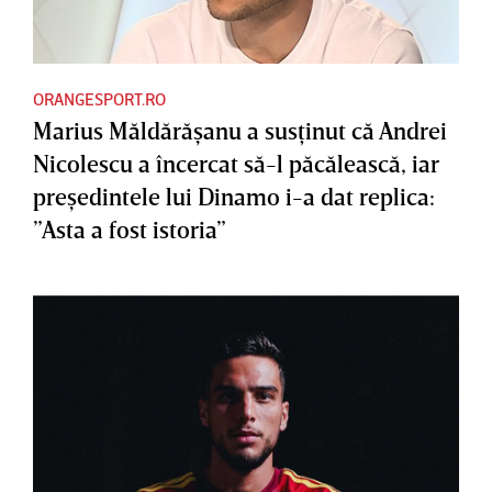
ORANGESPORT.RO
Marius Măldărăşanu a susţinut că Andrei
Nicolescu a încercat să-l păcălească, iar
preşedintele lui Dinamo i-a dat replica:
”Asta a fost istoria”