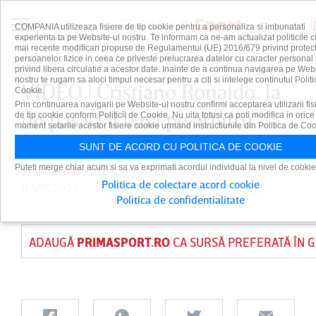
COMPANIA utilizeaza fisiere de tip cookie pentru a personaliza si imbunatati
experienta ta pe Website-ul nostru. Te informam ca ne-am actualizat politicile c
mai recente modificari propuse de Regulamentul (UE) 2016/679 privind protect
persoanelor fizice in ceea ce priveste prelucrarea datelor cu caracter personal 
privind libera circulatie a acestor date. Inainte de a continua navigarea pe Web
nostru te rugam sa aloci timpul necesar pentru a citi si intelege continutul Politi
VIDEO | Cristiano Ronaldo, la
Cookie.
Prin continuarea navigarii pe Website-ul nostru confirmi acceptarea utilizarii fis
un pas să îl bată pe arbitru
de tip cookie conform Politicii de Cookie. Nu uita totusi ca poti modifica in orice
moment setarile acestor fisiere cookie urmand instructiunile din Politica de Coo
SUNT DE ACORD CU POLITICA DE COOKIE
Puteti merge chiar acum si sa va exprimati acordul individual la nivel de cookie
STARURI DIN FOTBAL
PUBLICAT DE
TUDOR MOISA
PE
Politica de colectare acord cookie
9 APR 2024
Politica de confidentialitate
ADAUGĂ
PRIMASPORT.RO
CA SURSĂ PREFERATĂ ÎN 