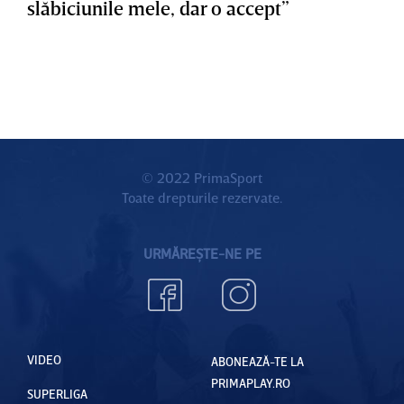
slăbiciunile mele, dar o accept”
© 2022 PrimaSport
Toate drepturile rezervate.
URMĂREȘTE-NE PE
VIDEO
ABONEAZĂ-TE LA
PRIMAPLAY.RO
SUPERLIGA