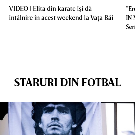
VIDEO | Elita din karate îşi dă
”Er
întâlnire în acest weekend la Vaţa Băi
IN
Ser
STARURI DIN FOTBAL