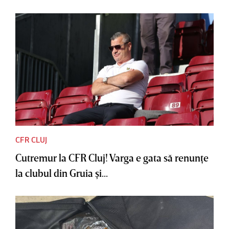
CFR CLUJ
Cutremur la CFR Cluj! Varga e gata să renunţe
la clubul din Gruia şi...