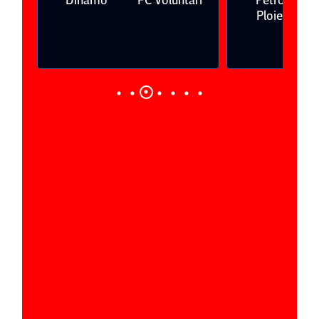
Ploieşti