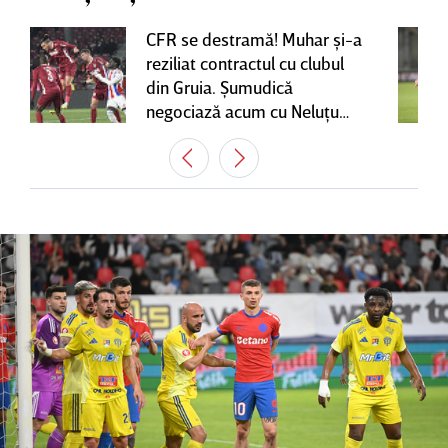
CFR se destramă! Muhar şi-a
reziliat contractul cu clubul
din Gruia. Şumudică
negociază acum cu Neluţu
Varga, care mai are o
variantă pentru banca tehnică
| EXCLUSIV