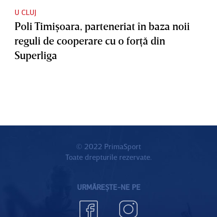
U CLUJ
Poli Timişoara, parteneriat în baza noii
reguli de cooperare cu o forţă din
Superliga
© 2022 PrimaSport
Toate drepturile rezervate.
URMĂREȘTE-NE PE