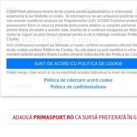
COMPANIA utilizeaza fisiere de tip cookie pentru a personaliza si imbunatati
experienta ta pe Website-ul nostru. Te informam ca ne-am actualizat politicile c
mai recente modificari propuse de Regulamentul (UE) 2016/679 privind protect
persoanelor fizice in ceea ce priveste prelucrarea datelor cu caracter personal 
privind libera circulatie a acestor date. Inainte de a continua navigarea pe Web
nostru te rugam sa aloci timpul necesar pentru a citi si intelege continutul Politi
VIDEO | FCSB – Unirea
Cookie.
Prin continuarea navigarii pe Website-ul nostru confirmi acceptarea utilizarii fis
Slobozia 0-0. Un nou meci
de tip cookie conform Politicii de Cookie. Nu uita totusi ca poti modifica in orice
moment setarile acestor fisiere cookie urmand instructiunile din Politica de Coo
fără strălucire al campioanei
SUNT DE ACORD CU POLITICA DE COOKIE
Puteti merge chiar acum si sa va exprimati acordul individual la nivel de cookie
Politica de colectare acord cookie
SUPERLIGA
PUBLICAT DE
DAIAN CUTU
PE 11 MAI
Politica de confidentialitate
2026
ADAUGĂ
PRIMASPORT.RO
CA SURSĂ PREFERATĂ ÎN 