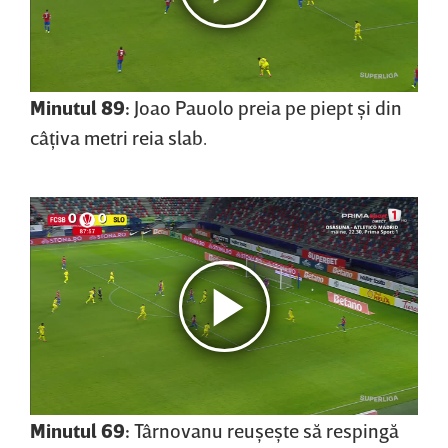
Minutul 89:
Joao Pauolo preia pe piept şi din
câţiva metri reia slab.
Minutul 69:
Târnovanu reuşeşte să respingă