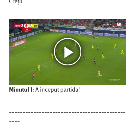
Creţu.
Minutul 1:
A început partida!
-------------------------------------------
----