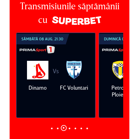
Transmisiunile săptămânii
cu
DUMINICĂ 09 AUG, 18:30
DUMINICĂ 09 AUG, 2
Vs
V
ari
Petrolul
Oţelul Galaţi
Universitatea
Ploieşti
Craiova