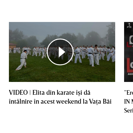
VIDEO | Elita din karate îşi dă
”Er
întâlnire în acest weekend la Vaţa Băi
IN
Ser