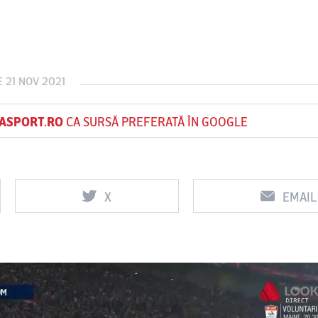
Vs
Vs
 21 NOV 2021
f
FCSB
UTA Arad
Rapid
0
0
ASPORT.RO
CA SURSĂ PREFERATĂ ÎN GOOGLE
X
EMAIL