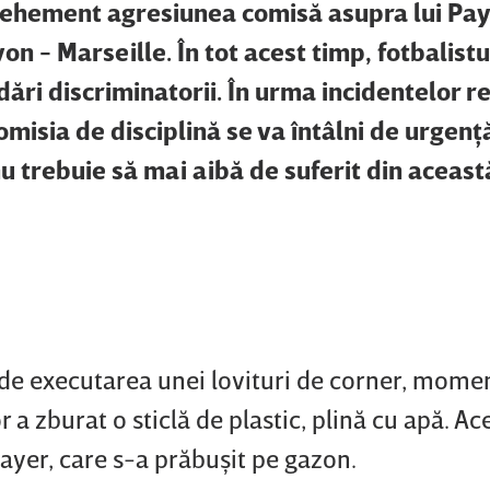
ehement agresiunea comisă asupra lui Pay
n - Marseille. În tot acest timp, fotbalistul
ări discriminatorii. În urma incidentelor r
omisia de disciplină se va întâlni de urgenţă
u trebuie să mai aibă de suferit din aceast
de executarea unei lovituri de corner, momen
r a zburat o sticlă de plastic, plină cu apă. Ac
 Payer, care s-a prăbuşit pe gazon.