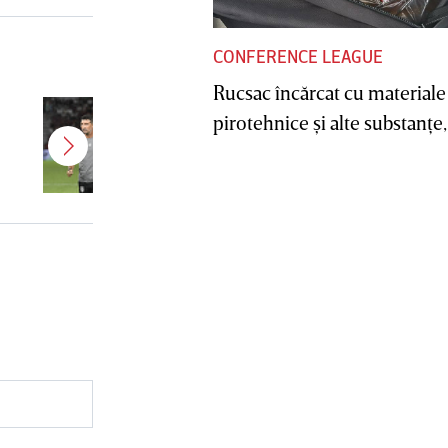
CONFERENCE LEAGUE
Rucsac încărcat cu materiale
pirotehnice şi alte substanţe, 
Antonio Folha a fost demis de la
CFR Cluj! Alţi 3 jucători sunt OUT