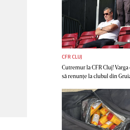
CFR CLUJ
Cutremur la CFR Cluj! Varga 
să renunţe la clubul din Gruia 