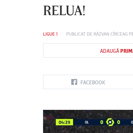
RELUA!
Vs
LIGUE 1
PUBLICAT DE
RĂZVAN CÎRCEAG
PE
FC Botoşani
Corvinul
Sepsi OSK S
Hunedoara
Gheorghe
ADAUGĂ
PRIM
FACEBOOK