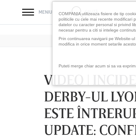
CAUTĂ
MENIU
COMPANIA utilizeaza fisiere de tip cooki
politicile cu cele mai recente modificar
datelor cu caracter personal si privind l
necesar pentru a citi si intelege continutu
Prin continuarea navigarii pe Website-ul n
modifica in orice moment setarile acestor
Puteti merge chiar acum si sa va exprimat
VIDEO | INCID
DERBY-UL LYO
ESTE ÎNTRERUP
UPDATE: CONF
LUNI 10 AUG, 18:30
LUNI 10 AUG, 21:3