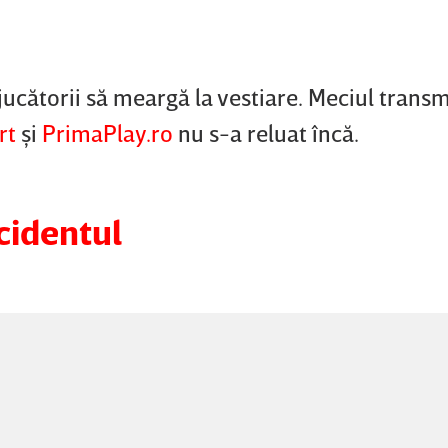
 jucătorii să meargă la vestiare. Meciul transm
rt
şi
PrimaPlay.ro
nu s-a reluat încă.
cidentul