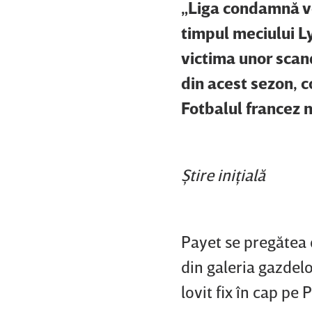
„Liga condamnă v
timpul meciului Lyo
victima unor scand
din acest sezon, c
Fotbalul francez n
Ştire iniţială
Payet
se pregătea 
din galeria gazdelo
lovit fix în cap pe