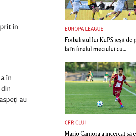
prit în
EUROPA LEAGUE
e
Fotbalistul lui KuPS ieşit de 
la în finalul meciului cu...
a în
 din
oaspeţi au
CFR CLUJ
Mario Camora a încercat să e