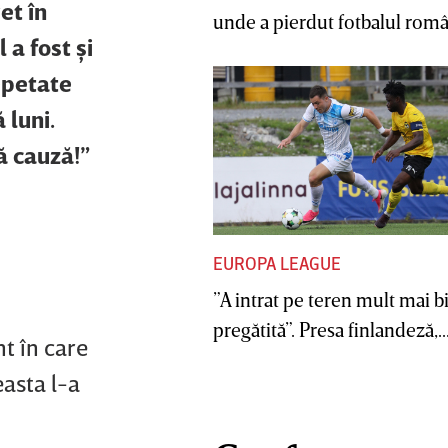
et în
unde a pierdut fotbalul român
 a fost şi
epetate
 luni.
ă cauză!”
EUROPA LEAGUE
”A intrat pe teren mult mai b
pregătită”. Presa finlandeză,..
t în care
easta l-a