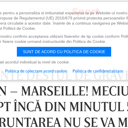
e pentru a personaliza si imbunatati experienta ta pe Website-ul nostr
i propuse de Regulamentul (UE) 2016/679 privind protectia persoanelor f
ibera circulatie a acestor date. Inainte de a continua navigarea pe Websi
l Politicii de Cookie.
ostru confirmi acceptarea utilizarii fisierelor de tip cookie conform Polit
 fisiere cookie urmand instructiunile din Politica de Cookie.
SUNT DE ACORD CU POLITICA DE COOKIE
i acordul individual la nivel de cookie:
ENTE DESTUL DE GRAV
Politica de colectare acord cookie
Politica de confidentialitate
N – MARSEILLE! MECI
T ÎNCĂ DIN MINUTUL 
RUNTAREA NU SE VA M
0
VINERI 07 AUG, 21:00
SÂ