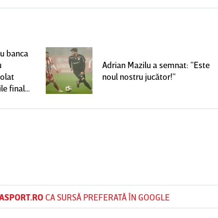
ru banca
u
Adrian Mazilu a semnat: ”Este
olat
noul nostru jucător!”
le finale
ASPORT.RO
CA SURSĂ PREFERATĂ ÎN GOOGLE