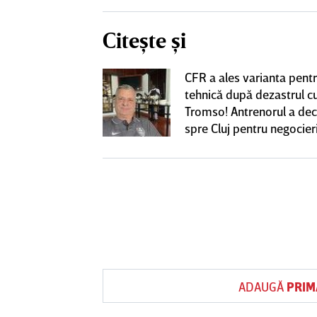
Citește și
CFR a ales varianta pent
eacţie după ce
tehnică după dezastrul c
ă revină la CFR
Tromso! Antrenorul a dec
spre Cluj pentru negocieri
cu Varga
ADAUGĂ
PRIM