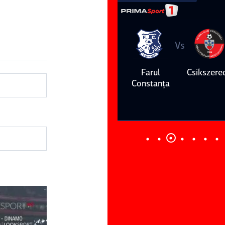
Vs
Vs
Farul
Csikszereda
Dinamo
FC Volunt
Constanţa