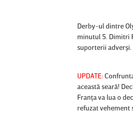
Derby-
ul dintre O
minutul 5. Dimitri 
suporterii adverşi.
UPDATE:
Confruntar
această seară! Deci
Franţa va lua o dec
refuzat vehement s