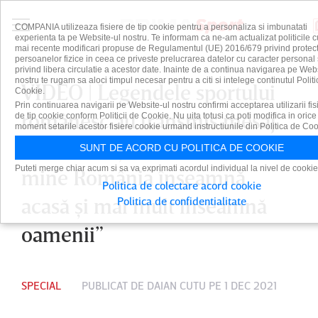
COMPANIA utilizeaza fisiere de tip cookie pentru a personaliza si imbunatati
experienta ta pe Website-ul nostru. Te informam ca ne-am actualizat politicile c
mai recente modificari propuse de Regulamentul (UE) 2016/679 privind protect
persoanelor fizice in ceea ce priveste prelucrarea datelor cu caracter personal 
privind libera circulatie a acestor date. Inainte de a continua navigarea pe Web
nostru te rugam sa aloci timpul necesar pentru a citi si intelege continutul Politi
VIDEO | Legendele sportului
Cookie.
Prin continuarea navigarii pe Website-ul nostru confirmi acceptarea utilizarii fis
românesc au transmis mesaj
de tip cookie conform Politicii de Cookie. Nu uita totusi ca poti modifica in orice
moment setarile acestor fisiere cookie urmand instructiunile din Politica de Coo
de Ziua Naţională. ”Pentru
SUNT DE ACORD CU POLITICA DE COOKIE
Puteti merge chiar acum si sa va exprimati acordul individual la nivel de cookie
mine România înseamnă
Politica de colectare acord cookie
acasă şi mai mult înseamnă
Politica de confidentialitate
oamenii”
SPECIAL
PUBLICAT DE
DAIAN CUTU
PE 1 DEC 2021