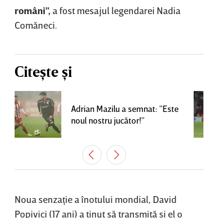
români”,
a fost mesajul legendarei Nadia
Comăneci.
Citește și
Adrian Mazilu a semnat: ”Este
noul nostru jucător!”
Noua senzaţie a înotului mondial, David
Popivici (17 ani) a ţinut să transmită şi el o