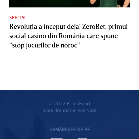
SPECIAL
Revoluţia a început deja! ZeroBet, primul
social casino din România care spune
“stop jocurilor de noroc”
© 2022 PrimaSport
Toate drepturile rezervate.
URMĂREȘTE-NE PE