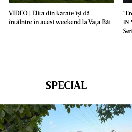
VIDEO | Elita din karate îşi dă
”Er
întâlnire în acest weekend la Vaţa Băi
IN
Ser
SPECIAL