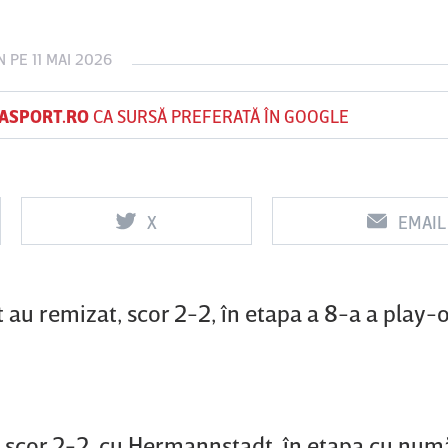
N
PE 11 MAI 2026
Vs
ASPORT.RO
CA SURSĂ PREFERATĂ ÎN GOOGLE
SB
UTA Arad
Rapid
Farul
Constanţa
0
0
X
EMAIL
au remizat, scor 2-2, în etapa a 8-a a play-
 scor 2-2, cu Hermannstadt, în etapa cu numă