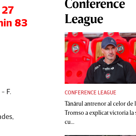
Conference
 27
League
min 83
- F.
CONFERENCE LEAGUE
Tânărul antrenor al celor de 
Tromso a explicat victoria la
ndes,
cu...