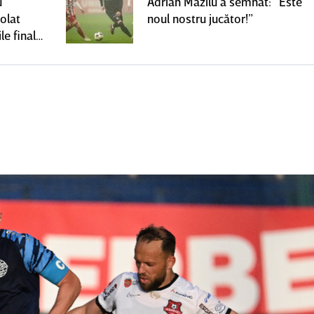
u
Adrian Mazilu a semnat: ”Este
olat
noul nostru jucător!”
le finale