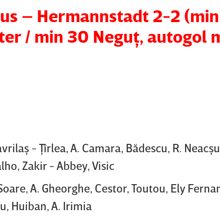
bus – Hermannstadt 2-2 (min
ter / min 30 Neguţ, autogol 
rilaş - Ţîrlea, A. Camara, Bădescu, R. Neacşu 
lho, Zakir - Abbey, Visic
Soare, A. Gheorghe, Cestor, Toutou, Ely Ferna
u, Huiban, A. Irimia