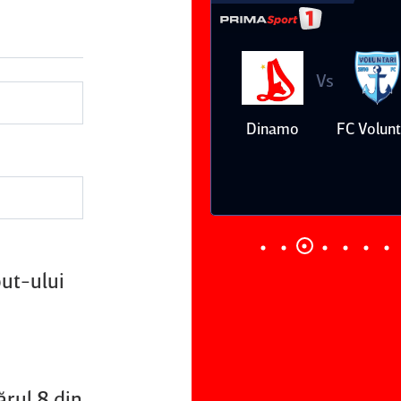
Vs
Vs
Csikszereda
Dinamo
FC Voluntari
out-ului
rul 8 din