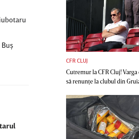
Ciubotaru
. Buş
CFR CLUJ
Cutremur la CFR Cluj! Varga 
să renunţe la clubul din Gruia 
tarul