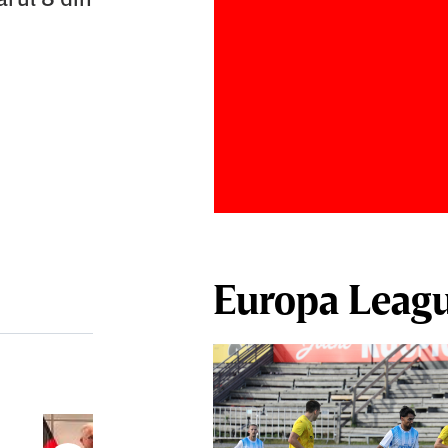
Europa Leag
După ce au refuzat să cânte imnul