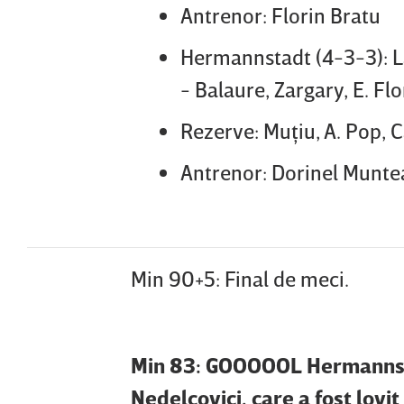
Antrenor: Florin Bratu
Hermannstadt (4-3-3): Laz
- Balaure, Zargary, E. Flo
Rezerve: Muţiu, A. Pop, Că
Antrenor: Dorinel Munt
Min 90+5: Final de meci.
Min 83: GOOOOOL Hermannsta
Nedelcovici, care a fost lovit