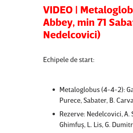
VIDEO | Metaloglo
Abbey, min 71 Saba
Nedelcovici)
Echipele de start:
Metaloglobus (4-4-2): Gav
Purece, Sabater, B. Carva
Rezerve: Nedelcovici, A. 
Ghimfuş, L. Lis, G. Dumitr