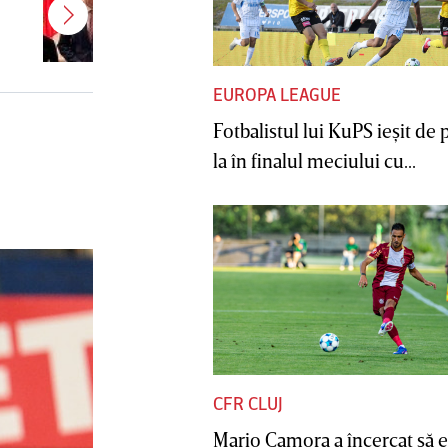
naţional şi au fugit din ţara lor,
două foste jucătoare iraniene au
primit cetăţenia australiană
EUROPA LEAGUE
Fotbalistul lui KuPS ieşit de 
la în finalul meciului cu...
CFR CLUJ
Mario Camora a încercat să e