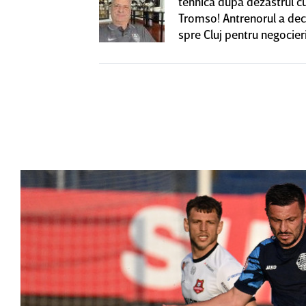
renorul umilit
tehnică după dezastrul c
u 5 ani,
Tromso! Antrenorul a dec
ie în Gruia
spre Cluj pentru negocieri
cu Varga