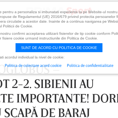
e pentru a personaliza si imbunatati experienta ta pe Website-ul nostr
i propuse de Regulamentul (UE) 2016/679 privind protectia persoanelor f
ibera circulatie a acestor date. Inainte de a continua navigarea pe Websi
l Politicii de Cookie.
ostru confirmi acceptarea utilizarii fisierelor de tip cookie conform Polit
 fisiere cookie urmand instructiunile din Politica de Cookie.
SUNT DE ACORD CU POLITICA DE COOKIE
i acordul individual la nivel de cookie:
LOGLOBUS –
Politica de colectare acord cookie
Politica de confidentialitate
2-2. SIBIENII AU
TE IMPORTANTE! DOR
SCAPĂ DE BARAJ
VINERI 07 AUG, 21:00
SÂMBĂTĂ 08 AUG