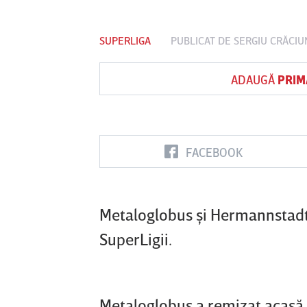
SUPERLIGA
PUBLICAT DE
SERGIU CRĂCIU
Vs
Vs
ADAUGĂ
PRIM
FC Botoşani
Corvinul
Sepsi OSK Sf
FC
Hunedoara
Gheorghe
FACEBOOK
Metaloglobus şi Hermannstadt 
SuperLigii.
Metaloglobus a remizat acasă,