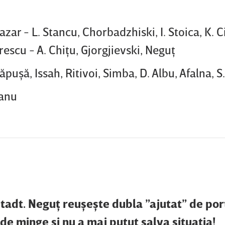
ar - L. Stancu, Chorbadzhiski, I. Stoica, K. 
rescu - A. Chiţu, Gjorgjievski, Neguţ
puşă, Issah, Ritivoi, Simba, D. Albu, Afalna, S
eanu
dt. Neguţ reuşeşte dubla ”ajutat” de por
 de minge şi nu a mai putut salva situaţia!