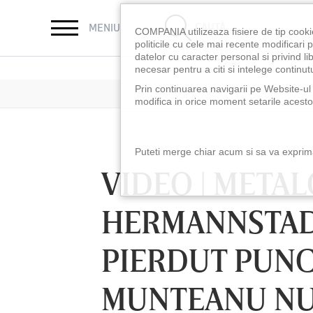
CAUTĂ
MENIU
COMPANIA utilizeaza fisiere de tip cooki
politicile cu cele mai recente modificar
datelor cu caracter personal si privind l
necesar pentru a citi si intelege continutu
Prin continuarea navigarii pe Website-ul n
modifica in orice moment setarile acestor
Puteti merge chiar acum si sa va exprimat
VIDEO | META
HERMANNSTADT 
PIERDUT PUNC
MUNTEANU NU 
LUNI 10 AUG, 18:30
LUNI 10 AUG, 21:30