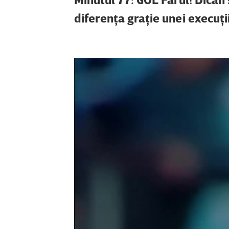
diferenţa graţie unei execuţii