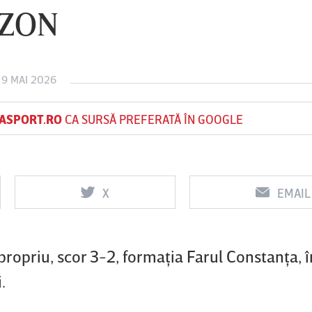
EZON
Vs
Vs
 9 MAI 2026
Rapid
Farul
Csikszereda
Constanţa
ASPORT.RO
CA SURSĂ PREFERATĂ ÎN GOOGLE
X
EMAIL
 propriu, scor 3-2, formaţia Farul Constanţa, 
i.