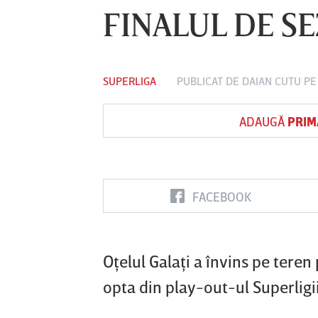
FINALUL DE S
Vs
SUPERLIGA
PUBLICAT DE
DAIAN CUTU
PE
nul
Sepsi OSK Sf
FCSB
UTA Arad
oara
Gheorghe
ADAUGĂ
PRIM
FACEBOOK
Oţelul Galaţi a învins pe teren
opta din play-out-ul Superligi