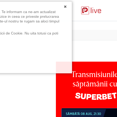
×
u. Te informam ca ne-am actualizat
izice in ceea ce priveste prelucrarea
te-ul nostru te rugam sa aloci timpul
icii de Cookie. Nu uita totusi ca poti
Transmisiunil
săptămânii c
MBĂTĂ 08 AUG, 21:30
DUMINICĂ 09 AUG, 18:30