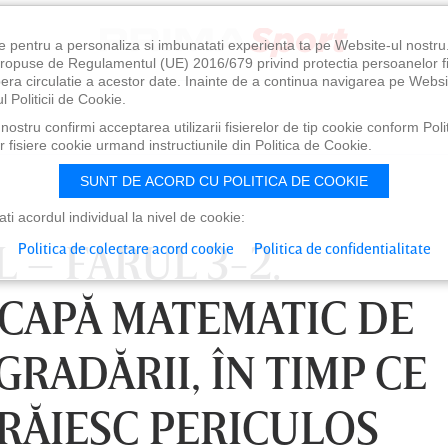
e pentru a personaliza si imbunatati experienta ta pe Website-ul nostr
i propuse de Regulamentul (UE) 2016/679 privind protectia persoanelor f
ibera circulatie a acestor date. Inainte de a continua navigarea pe Websi
l Politicii de Cookie.
ostru confirmi acceptarea utilizarii fisierelor de tip cookie conform Polit
 fisiere cookie urmand instructiunile din Politica de Cookie.
SUNT DE ACORD CU POLITICA DE COOKIE
i acordul individual la nivel de cookie:
 – FARUL 3-2.
Politica de colectare acord cookie
Politica de confidentialitate
CAPĂ MATEMATIC DE
GRADĂRII, ÎN TIMP CE
RĂIESC PERICULOS
1:00
SÂMBĂTĂ 08 AUG, 18:30
SÂ