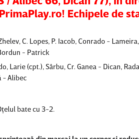
/ Alibec 66, Dican 77), în di
 PrimaPlay.ro! Echipele de sta
elev, C. Lopes, P. Iacob, Conrado - Lameira, 
Bordun - Patrick
, Larie (cpt.), Sârbu, Cr. Ganea - Dican, Rad
ă - Alibec
ţelul bate cu 3-2.
sprintează din marcaj la un corner şi reduc