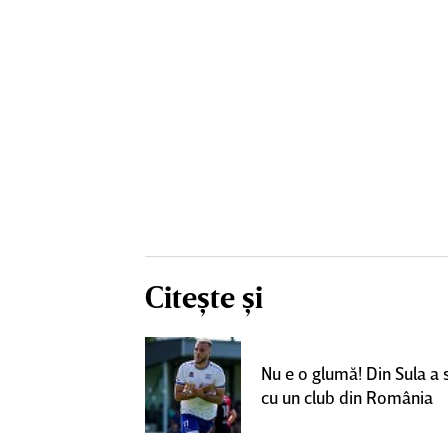
Citește și
un grup de
ci pentru a
Nu e o glumă! Din Sula a
SuperLiga: ”Nu
cu un club din România
teresant decât
ra actuală”