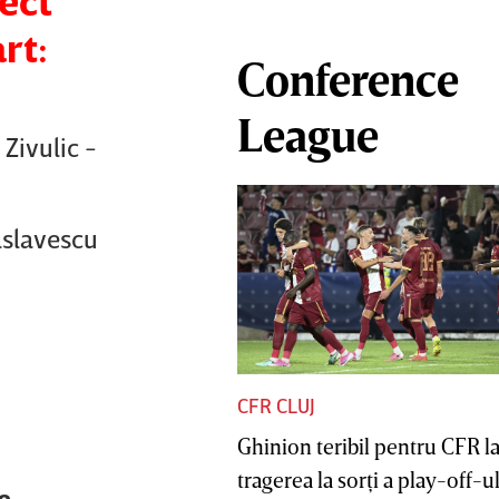
rect
rt:
Conference
League
Zivulic -
aslavescu
CFR CLUJ
Ghinion teribil pentru CFR l
tragerea la sorţi a play-off-ul
e