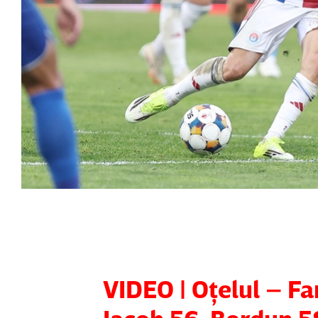
VIDEO | Oţelul – F