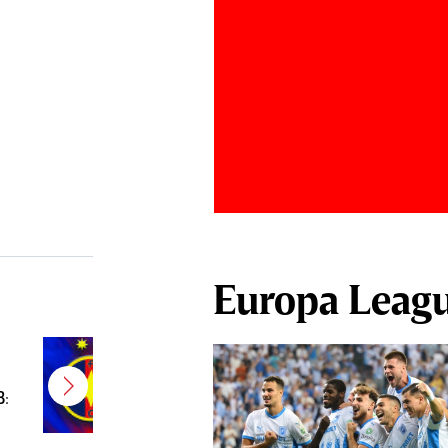
Europa Leag
E gata! FCSB a transferat un
jucător campion şi câştigător de
B:
Cupă