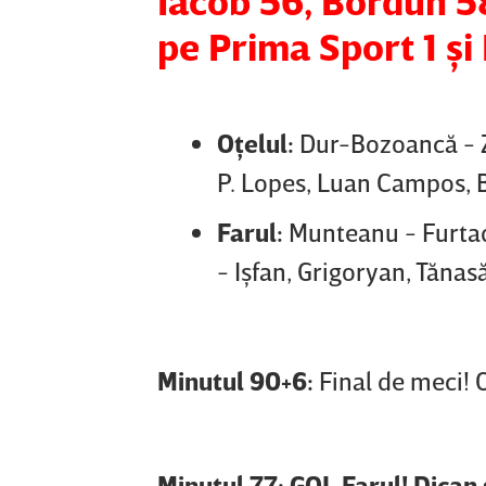
Iacob 56, Bordun 58 
pe Prima Sport 1 şi
Oţelul:
Dur-Bozoancă - Zh
P. Lopes, Luan Campos, 
Farul:
Munteanu - Furtado
- Işfan, Grigoryan, Tănas
Minutul 90+6:
Final de meci! O
Minutul 77: GOL Farul! Dican 