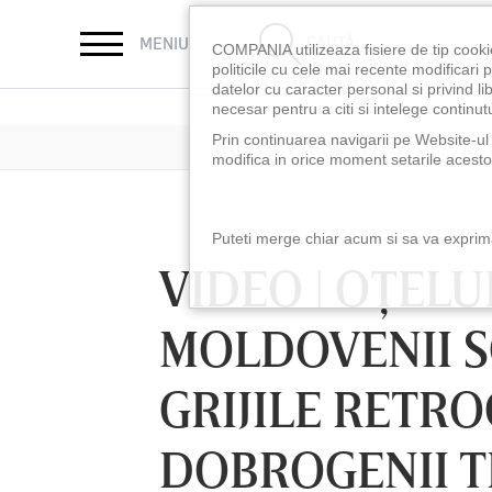
CAUTĂ
MENIU
COMPANIA utilizeaza fisiere de tip cooki
politicile cu cele mai recente modificar
datelor cu caracter personal si privind l
necesar pentru a citi si intelege continutu
Prin continuarea navigarii pe Website-ul n
modifica in orice moment setarile acestor
Puteti merge chiar acum si sa va exprimat
VIDEO | OŢELUL
MOLDOVENII S
GRIJILE RETRO
DOBROGENII T
LUNI 10 AUG, 21:30
VINERI 07 AUG, 2