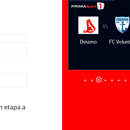
Vs
Vs
Dinamo
FC Voluntari
Petrolul
Oţelul Gal
Ploieşti
în etapa a