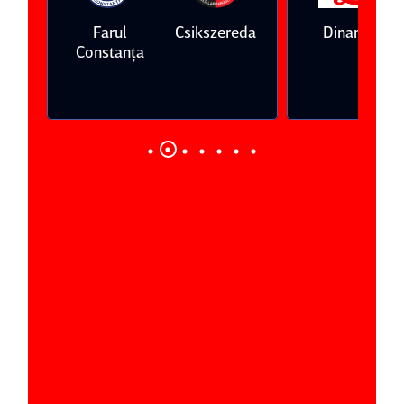
Farul
Csikszereda
Dinamo
Constanţa