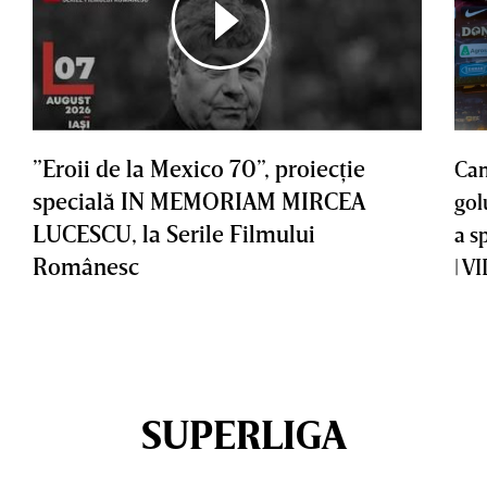
”Eroii de la Mexico 70”, proiecţie
Cam
specială IN MEMORIAM MIRCEA
gol
LUCESCU, la Serile Filmului
a s
Românesc
| V
SUPERLIGA