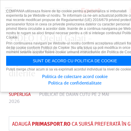
COMPANIA utilizeaza fisiere de tip cookie pentru a personaliza si imbunatati
experienta ta pe Website-ul nostru. Te informam ca ne-am actualizat politicile c
mai recente modificari propuse de Regulamentul (UE) 2016/679 privind protect
persoanelor fizice in ceea ce priveste prelucrarea datelor cu caracter personal 
privind libera circulatie a acestor date. Inainte de a continua navigarea pe Web
nostru te rugam sa aloci timpul necesar pentru a citi si intelege continutul Politi
VIDEO | Oţelul Galaţi -
Cookie.
Prin continuarea navigarii pe Website-ul nostru confirmi acceptarea utilizarii fis
Metaloglobus 2-2. Două
de tip cookie conform Politicii de Cookie. Nu uita totusi ca poti modifica in orice
moment setarile acestor fisiere cookie urmand instructiunile din Politica de Coo
reprize, două scenarii complet
SUNT DE ACORD CU POLITICA DE COOKIE
Puteti merge chiar acum si sa va exprimati acordul individual la nivel de cookie
diferite
Politica de colectare acord cookie
Politica de confidentialitate
SUPERLIGA
PUBLICAT DE
DAIAN CUTU
PE 2 MAI
2026
ADAUGĂ
PRIMASPORT.RO
CA SURSĂ PREFERATĂ ÎN 