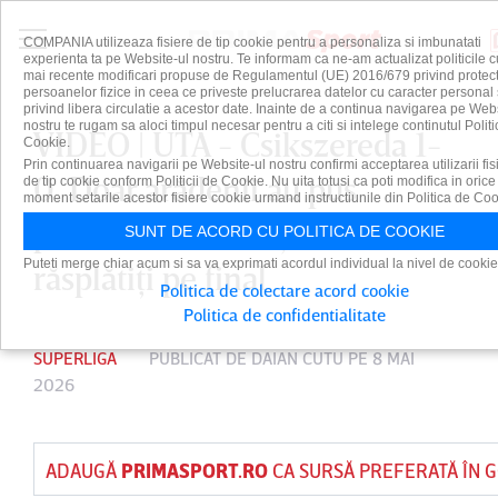
COMPANIA utilizeaza fisiere de tip cookie pentru a personaliza si imbunatati
experienta ta pe Website-ul nostru. Te informam ca ne-am actualizat politicile c
mai recente modificari propuse de Regulamentul (UE) 2016/679 privind protect
persoanelor fizice in ceea ce priveste prelucrarea datelor cu caracter personal 
privind libera circulatie a acestor date. Inainte de a continua navigarea pe Web
nostru te rugam sa aloci timpul necesar pentru a citi si intelege continutul Politi
VIDEO | UTA - Csikszereda 1-
Cookie.
Prin continuarea navigarii pe Website-ul nostru confirmi acceptarea utilizarii fis
0. Doar arădenii au pus
de tip cookie conform Politicii de Cookie. Nu uita totusi ca poti modifica in orice
moment setarile acestor fisiere cookie urmand instructiunile din Politica de Coo
probleme în atac şi au fost
SUNT DE ACORD CU POLITICA DE COOKIE
Puteti merge chiar acum si sa va exprimati acordul individual la nivel de cookie
răsplătiţi pe final
Politica de colectare acord cookie
Politica de confidentialitate
SUPERLIGA
PUBLICAT DE
DAIAN CUTU
PE 8 MAI
2026
ADAUGĂ
PRIMASPORT.RO
CA SURSĂ PREFERATĂ ÎN 