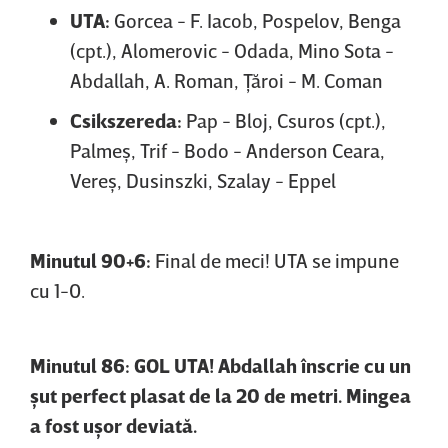
UTA:
Gorcea - F. Iacob, Pospelov, Benga
(cpt.), Alomerovic - Odada, Mino Sota -
Abdallah, A. Roman, Ţăroi - M. Coman
Csikszereda:
Pap - Bloj, Csuros (cpt.),
Palmeş, Trif - Bodo - Anderson Ceara,
Vereş, Dusinszki, Szalay - Eppel
Minutul 90+6:
Final de meci! UTA se impune
cu 1-0.
Minutul 86: GOL UTA! Abdallah înscrie cu un
şut perfect plasat de la 20 de metri. Mingea
a fost uşor deviată.