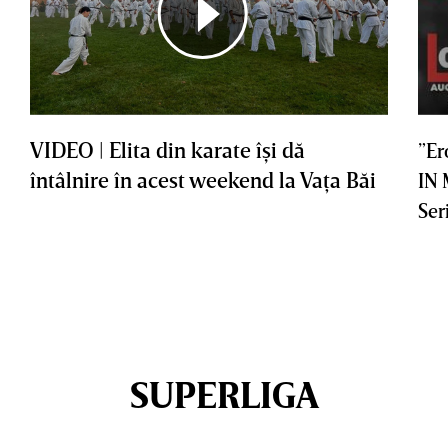
VIDEO | Elita din karate îşi dă
”Er
întâlnire în acest weekend la Vaţa Băi
IN
Ser
SUPERLIGA