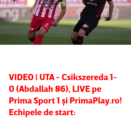
VIDEO | UTA - Csikszereda 1-
0 (Abdallah 86), LIVE pe
Prima Sport 1 şi PrimaPlay.ro!
Echipele de start: