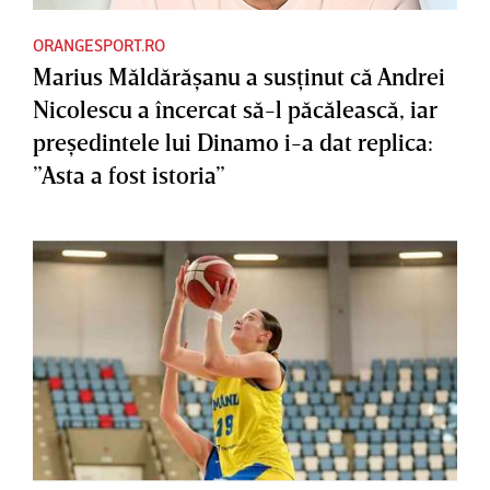
ORANGESPORT.RO
Marius Măldărăşanu a susţinut că Andrei
Nicolescu a încercat să-l păcălească, iar
preşedintele lui Dinamo i-a dat replica:
”Asta a fost istoria”