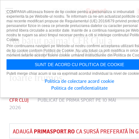
COMPANIA utilizeaza fisiere de tip cookie pentru a personaliza si imbunatati
experienta ta pe Website-ul nostru. Te informam ca ne-am actualizat politicile c
mai recente modificari propuse de Regulamentul (UE) 2016/679 privind protect
persoanelor fizice in ceea ce priveste prelucrarea datelor cu caracter personal 
privind libera circulatie a acestor date. Inainte de a continua navigarea pe Web
nostru te rugam sa aloci timpul necesar pentru a citi si intelege continutul Politi
Au bătut palma! CFR Cluj a
Cookie.
Prin continuarea navigarii pe Website-ul nostru confirmi acceptarea utilizarii fis
rezolvat primul "transfer" al
de tip cookie conform Politicii de Cookie. Nu uita totusi ca poti modifica in orice
moment setarile acestor fisiere cookie urmand instructiunile din Politica de Coo
verii: "E începutul unui drum
SUNT DE ACORD CU POLITICA DE COOKIE
Puteti merge chiar acum si sa va exprimati acordul individual la nivel de cookie
foarte frumos"
Politica de colectare acord cookie
Politica de confidentialitate
CFR CLUJ
PUBLICAT DE
PRIMA SPORT
PE 10 MAI
2026
ADAUGĂ
PRIMASPORT.RO
CA SURSĂ PREFERATĂ ÎN 