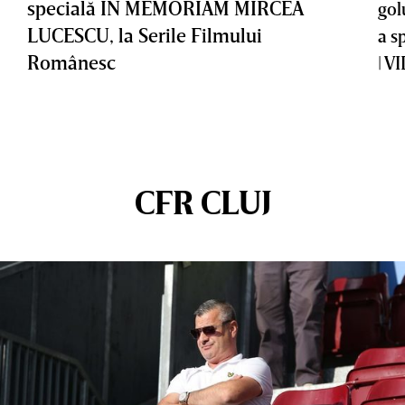
specială IN MEMORIAM MIRCEA
gol
LUCESCU, la Serile Filmului
a s
Românesc
| V
CFR CLUJ