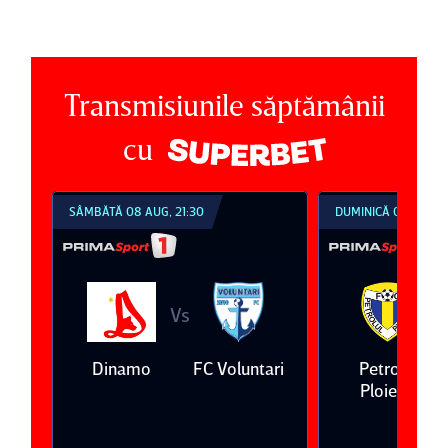
Transmisiunile săptămânii
cu
SÂMBĂTĂ 08 AUG, 21:30
DUMINICĂ 09 AUG, 1
Vs
V
eda
Dinamo
FC Voluntari
Petrolul
Ploieşti