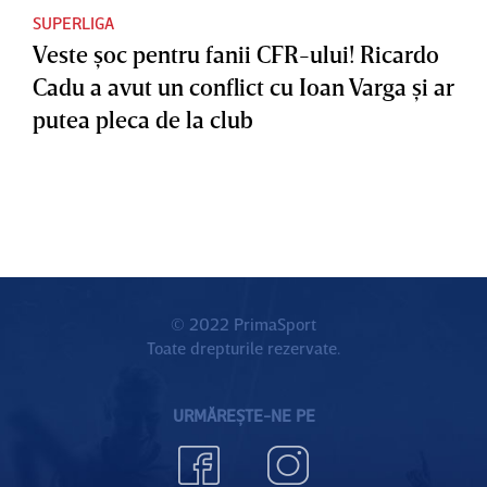
SUPERLIGA
Veste şoc pentru fanii CFR-ului! Ricardo
Cadu a avut un conflict cu Ioan Varga şi ar
putea pleca de la club
© 2022 PrimaSport
Toate drepturile rezervate.
URMĂREȘTE-NE PE