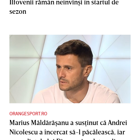
Ilfovenii rămân neînvinşi în startul de
sezon
ORANGESPORT.RO
Marius Măldărăşanu a susţinut că Andrei
Nicolescu a încercat să-l păcălească, iar