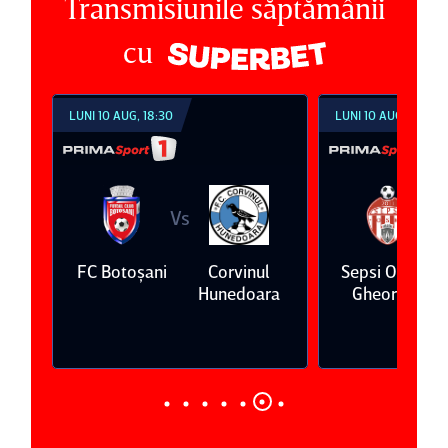
Transmisiunile săptămânii
cu
LUNI 10 AUG, 18:30
LUNI 10 AUG, 21:30
Vs
V
ş
FC Botoşani
Corvinul
Sepsi OSK Sf
Hunedoara
Gheorghe