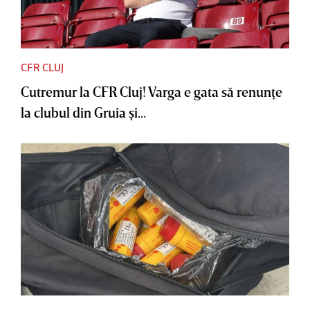
CFR CLUJ
Cutremur la CFR Cluj! Varga e gata să renunţe
la clubul din Gruia şi...