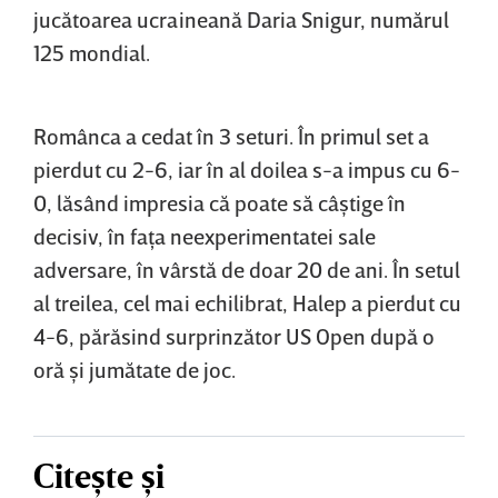
jucătoarea ucraineană Daria Snigur, numărul
125 mondial.
Românca a cedat în 3 seturi. În primul set a
pierdut cu 2-6, iar în al doilea s-a impus cu 6-
0, lăsând impresia că poate să câştige în
decisiv, în faţa neexperimentatei sale
adversare, în vârstă de doar 20 de ani. În setul
al treilea, cel mai echilibrat, Halep a pierdut cu
4-6, părăsind surprinzător US Open după o
oră şi jumătate de joc.
Citește și