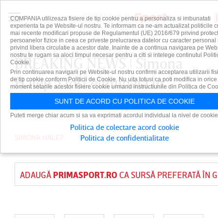
COMPANIA utilizeaza fisiere de tip cookie pentru a personaliza si imbunatati
experienta ta pe Website-ul nostru. Te informam ca ne-am actualizat politicile c
mai recente modificari propuse de Regulamentul (UE) 2016/679 privind protect
persoanelor fizice in ceea ce priveste prelucrarea datelor cu caracter personal 
privind libera circulatie a acestor date. Inainte de a continua navigarea pe Web
nostru te rugam sa aloci timpul necesar pentru a citi si intelege continutul Politi
BREAKING NEWS ǀ Simona
Cookie.
Prin continuarea navigarii pe Website-ul nostru confirmi acceptarea utilizarii fis
Halep a fost eliminată în
de tip cookie conform Politicii de Cookie. Nu uita totusi ca poti modifica in orice
moment setarile acestor fisiere cookie urmand instructiunile din Politica de Coo
primul tur la US Open
SUNT DE ACORD CU POLITICA DE COOKIE
Puteti merge chiar acum si sa va exprimati acordul individual la nivel de cookie
Politica de colectare acord cookie
SIMONA HALEP
PUBLICAT PE 29 AUG 2022
Politica de confidentialitate
ADAUGĂ
PRIMASPORT.RO
CA SURSĂ PREFERATĂ ÎN 