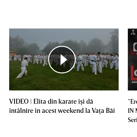
VIDEO | Elita din karate îşi dă
”Er
întâlnire în acest weekend la Vaţa Băi
IN
Ser