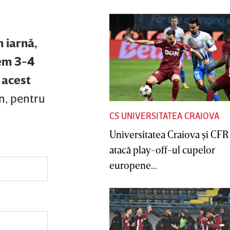
n iarnă,
cem 3-4
 acest
an, pentru
CS UNIVERSITATEA CRAIOVA
Universitatea Craiova şi CFR
atacă play-off-ul cupelor
europene...