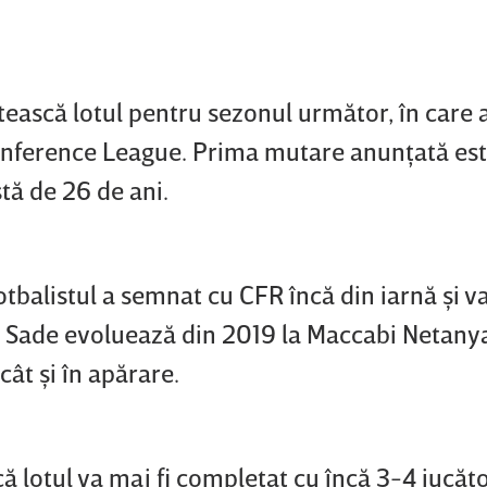
tească lotul pentru sezonul următor, în care 
Conference League. Prima mutare anunţată est
stă de 26 de ani.
otbalistul a semnat cu CFR încă din iarnă şi v
. Sade evoluează din 2019 la Maccabi Netanya
cât şi în apărare.
că lotul va mai fi completat cu încă 3-4 jucăto