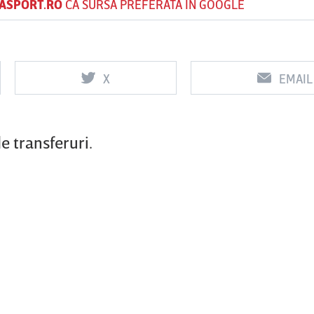
ASPORT.RO
CA SURSĂ PREFERATĂ ÎN GOOGLE
Vs
Vs
X
EMAIL
f
FCSB
UTA Arad
Rapid
e transferuri.