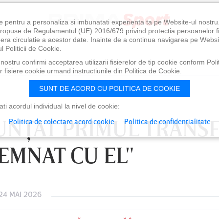
e pentru a personaliza si imbunatati experienta ta pe Website-ul nostr
i propuse de Regulamentul (UE) 2016/679 privind protectia persoanelor f
ibera circulatie a acestor date. Inainte de a continua navigarea pe Websi
l Politicii de Cookie.
ostru confirmi acceptarea utilizarii fisierelor de tip cookie conform Polit
 fisiere cookie urmand instructiunile din Politica de Cookie.
SUNT DE ACORD CU POLITICA DE COOKIE
i acordul individual la nivel de cookie:
NUNŢAT PRIMUL TRANS
Politica de colectare acord cookie
Politica de confidentialitate
SEMNAT CU EL"
24 MAI 2026
0
VINERI 07 AUG, 21:00
SÂ