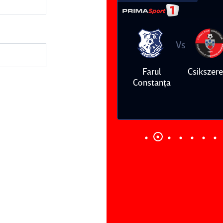
Vs
Vs
Farul
Csikszereda
Dinamo
FC Volunt
Constanţa