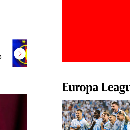
E gata! FCSB a transferat un
jucător campion şi câştigător de
B:
Cupă
Europa Leag