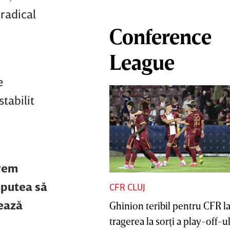
 radical
Conference
League
e
stabilit
avem
r putea să
CFR CLUJ
tează
Ghinion teribil pentru CFR l
tragerea la sorţi a play-off-ul