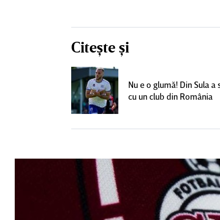
Citește și
un grup de
ci pentru a
Nu e o glumă! Din Sula a
SuperLiga: ”Nu
cu un club din România
teresant decât
ra actuală”