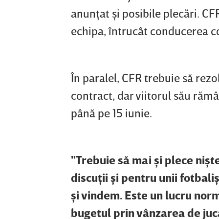
anunţat şi posibile plecări. CF
echipa, întrucât conducerea co
În paralel, CFR trebuie să rezo
contract, dar viitorul său rămâ
până pe 15 iunie.
"Trebuie să mai şi plece niş
discuţii şi pentru unii fotbali
şi vindem. Este un lucru norm
bugetul prin vânzarea de juc