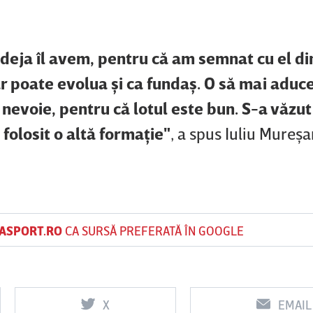
r deja îl avem, pentru că am semnat cu el di
ar poate evolua şi ca fundaş. O să mai adu
 nevoie, pentru că lotul este bun. S-a văzut
 folosit o altă formaţie"
, a spus Iuliu Mureş
ASPORT.RO
CA SURSĂ PREFERATĂ ÎN GOOGLE
X
EMAIL