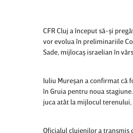
CFR Cluj a început să-şi pregă
vor evolua în preliminariile 
Sade, mijlocaş israelian în vâr
Iuliu Mureşan a confirmat că f
în Gruia pentru noua stagiune
juca atât la mijlocul terenului, 
Oficialul clujenilor a transmis 