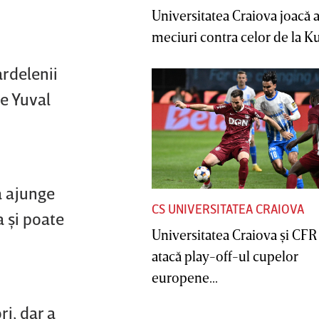
Universitatea Craiova joacă
meciuri contra celor de la Ku
ardelenii
e Yuval
a ajunge
CS UNIVERSITATEA CRAIOVA
 şi poate
Universitatea Craiova şi CFR
atacă play-off-ul cupelor
europene...
ri, dar a