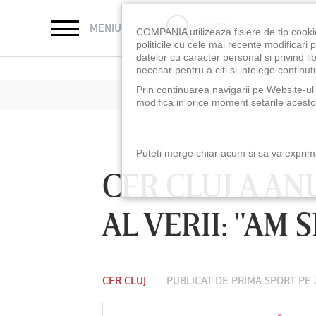
CAUTĂ
MENIU
COMPANIA utilizeaza fisiere de tip cooki
politicile cu cele mai recente modificar
datelor cu caracter personal si privind l
necesar pentru a citi si intelege continutu
Prin continuarea navigarii pe Website-ul n
modifica in orice moment setarile acestor
Puteti merge chiar acum si sa va exprimat
CFR CLUJ A A
AL VERII: "AM 
CFR CLUJ
PUBLICAT DE
PRIMA SPORT
PE 
LUNI 10 AUG, 18:30
LUNI 10 AUG, 21:3