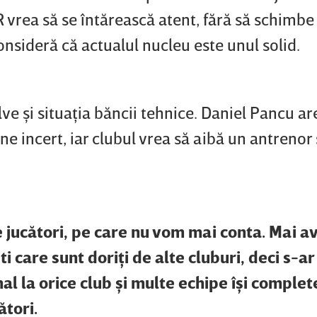
R vrea să se întărească atent, fără să schimbe
nsideră că actualul nucleu este unul solid.
lve şi situaţia băncii tehnice. Daniel Pancu ar
ne incert, iar clubul vrea să aibă un antrenor 
te jucători, pe care nu vom mai conta. Mai 
şti care sunt doriţi de alte cluburi, deci s-a
al la orice club şi multe echipe îşi comple
ători.