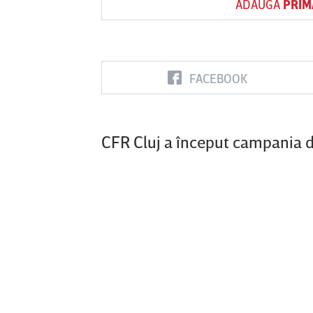
ADAUGĂ
PRIM
Vs
FACEBOOK
FC Botoşani
Corvinul
Sepsi OSK S
Hunedoara
Gheorghe
CFR Cluj a început campania d