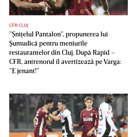
CFR CLUJ
”Şniţelul Pantalon”, propunerea lui
Şumudică pentru meniurile
restaurantelor din Cluj. După Rapid –
CFR, antrenorul îl avertizează pe Varga:
”E jenant!”