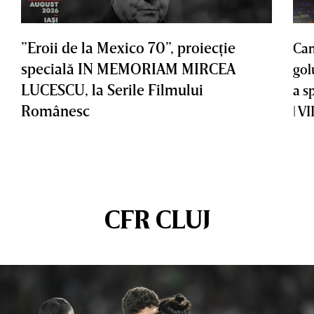
”Eroii de la Mexico 70”, proiecţie
Cam
specială IN MEMORIAM MIRCEA
gol
LUCESCU, la Serile Filmului
a s
Românesc
| V
CFR CLUJ