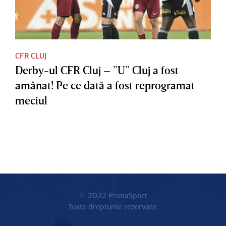
CFR CLUJ
Derby-ul CFR Cluj – ”U” Cluj a fost
amânat! Pe ce dată a fost reprogramat
meciul
© 2022 PrimaSport
Toate drepturile rezervate.