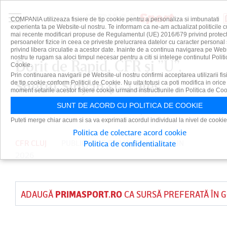
COMPANIA utilizeaza fisiere de tip cookie pentru a personaliza si imbunatati
experienta ta pe Website-ul nostru. Te informam ca ne-am actualizat politicile c
mai recente modificari propuse de Regulamentul (UE) 2016/679 privind protect
persoanelor fizice in ceea ce priveste prelucrarea datelor cu caracter personal 
privind libera circulatie a acestor date. Inainte de a continua navigarea pe Web
nostru te rugam sa aloci timpul necesar pentru a citi si intelege continutul Politi
Dorit de Rapid, CFR şi ”U”,
Cookie.
Prin continuarea navigarii pe Website-ul nostru confirmi acceptarea utilizarii fis
Sheriff Sinyan şi-a ales
de tip cookie conform Politicii de Cookie. Nu uita totusi ca poti modifica in orice
moment setarile acestor fisiere cookie urmand instructiunile din Politica de Coo
următoarea destinaţie
SUNT DE ACORD CU POLITICA DE COOKIE
Puteti merge chiar acum si sa va exprimati acordul individual la nivel de cookie
Politica de colectare acord cookie
CFR CLUJ
PUBLICAT DE
PRIMA SPORT
PE 1 IUN
Politica de confidentialitate
2026
ADAUGĂ
PRIMASPORT.RO
CA SURSĂ PREFERATĂ ÎN 