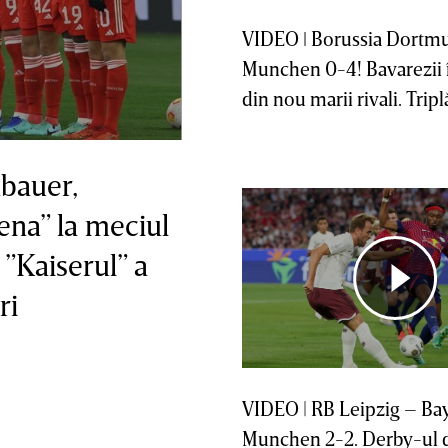
VIDEO ǀ Borussia Dortm
Munchen 0-4! Bavarezii î
din nou marii rivali. Tri
bauer,
ena” la meciul
”Kaiserul” a
ri
VIDEO | RB Leipzig – Ba
Munchen 2-2. Derby-ul d