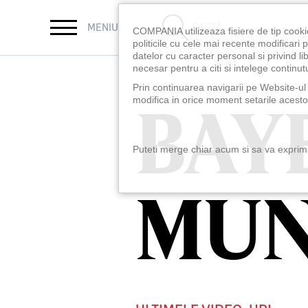
CAUTĂ
MENIU
COMPANIA utilizeaza fisiere de tip cooki
politicile cu cele mai recente modificar
datelor cu caracter personal si privind l
necesar pentru a citi si intelege continutu
Prin continuarea navigarii pe Website-ul n
BAY
BAY
modifica in orice moment setarile acestor
Puteti merge chiar acum si sa va exprimat
MU
MU