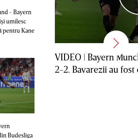
und - Bayern
şi umilesc
plă pentru Kane
VIDEO | Bayern Munc
2-2. Bavarezii au fost
yern
in Budesliga