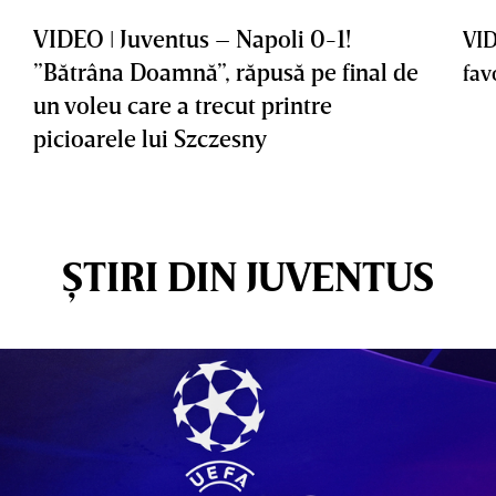
VIDEO ǀ Juventus – Napoli 0-1!
VID
”Bătrâna Doamnă”, răpusă pe final de
favo
un voleu care a trecut printre
picioarele lui Szczesny
ȘTIRI DIN JUVENTUS