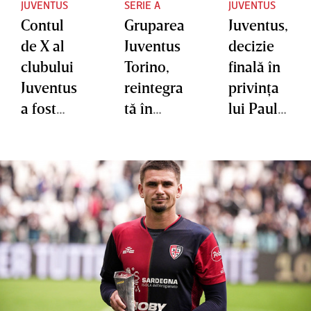
JUVENTUS
SERIE A
JUVENTUS
Contul
Gruparea
Juventus,
de X al
Juventus
decizie
clubului
Torino,
finală în
Juventus
reintegra
privinţa
a fost
tă în
lui Paul
piratat.
Asociaţia
Pogba
Anunţul
Europea
privind
nă a
transferu
Cluburilo
l lui Arda
r
Guler de
la Real
Madrid a
fost fals