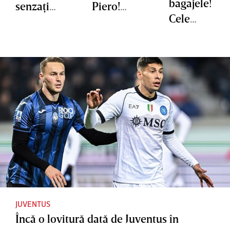
bagajele!
senzaţio
Piero!
Cele
nală
"Execuţia
două
cam pare
cluburi
a lui" |
interesat
VIDEO
e de
EXCLUSI
fotbalistu
V
l
egiptean
JUVENTUS
Încă o lovitură dată de Juventus în