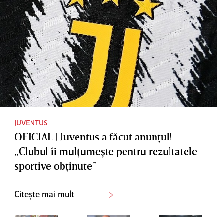
internaţi
contractu
onalul
l
român
JUVENTUS
OFICIAL | Juventus a făcut anunţul!
„Clubul îi mulţumeşte pentru rezultatele
sportive obţinute”
Citește mai mult