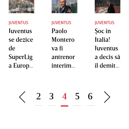
JUVENTUS
JUVENTUS
JUVENTUS
Juventus
Paolo
Şoc în
se dezice
Montero
Italia!
de
va fi
Juventus
SuperLig
antrenor
a decis să
a Europei
interimar
îl demită
şi revine
la
pe Allegri
în ECA
Juventus
înainte
de finalul
2
3
4
5
6
sezonulu
i din
cauza
comport