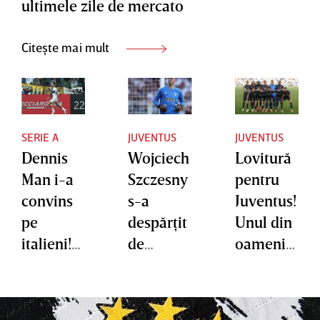
ultimele zile de mercato
Citește mai mult
SERIE A
JUVENTUS
JUVENTUS
Dennis
Wojciech
Lovitură
Man i-a
Szczesny
pentru
convins
s-a
Juventus!
pe
despărţit
Unul din
italieni!
de
oamenii
Clubul la
Juventus
de bază
care este
şi-a
propus
reziliat