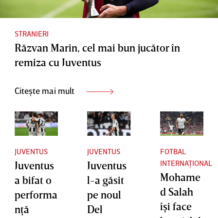
STRANIERI
Răzvan Marin, cel mai bun jucător în
remiza cu Juventus
Citește mai mult
JUVENTUS
JUVENTUS
FOTBAL
INTERNAȚIONAL
Juventus
Juventus
Mohame
a bifat o
l-a găsit
d Salah
performa
pe noul
îşi face
nţă
Del