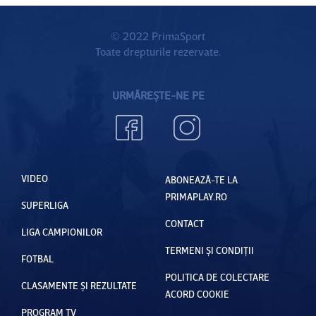
amentul
ui
© 2022 PrimaSport
Toate drepturile rezervate.
neadecva
t
URMĂREȘTE-NE PE
VIDEO
ABONEAZĂ-TE LA
PRIMAPLAY.RO
SUPERLIGA
CONTACT
LIGA CAMPIONILOR
TERMENI ȘI CONDIȚII
FOTBAL
POLITICA DE COLECTARE
CLASAMENTE ȘI REZULTATE
ACORD COOKIE
PROGRAM TV