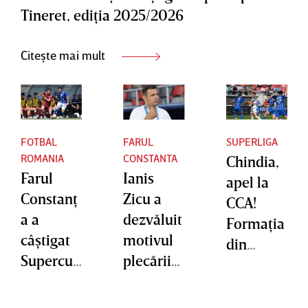
Tineret, ediţia 2025/2026
sezon”
Citește mai mult
FOTBAL
FARUL
SUPERLIGA
ROMANIA
CONSTANTA
Chindia,
Farul
Ianis
apel la
Constanţ
Zicu a
CCA!
a a
dezvăluit
Formaţia
câştigat
motivul
din
Supercup
plecării
Târgovişt
a Elitelor
de la
e a cerut
U17.
Farul
înregistra