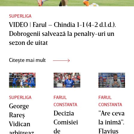
la
retrograd
SUPERLIGA
VIDEO | Farul – Chindia 1-1 (4-2 d.l.d.).
are |
Dobrogenii salvează la penalty-uri un
VIDEO
sezon de uitat
EXCLUSI
V
Citește mai mult
SUPERLIGA
FARUL
FARUL
CONSTANTA
CONSTANTA
George
Decizia
”Are ceva
Rareş
Comisiei
la inimă”.
Vidican
de
Flavius
arbitreaz