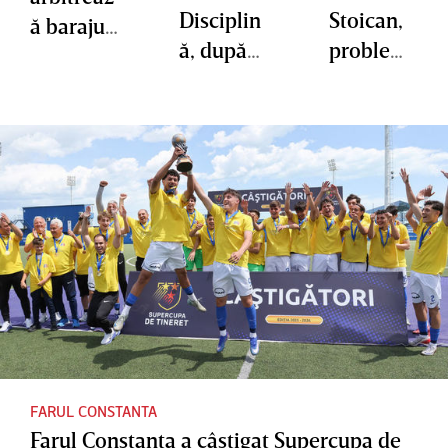
Disciplin
Stoican,
ă barajul
ă, după
problem
de
ce Denis
e de lot
menţiner
Alibec a
înainte
e/promo
fost
de
vare în
filmat
returul
Superliga
înjurând
de foc cu
dintre
la finalul
Chindia.
Farul şi
meciului
Mesaj
Chindia
Chindia -
pentru
Târgovişt
Farul
jucătorii
e
Farului:
”Va fi un
meci cât
FARUL CONSTANTA
Farul Constanţa a câştigat Supercupa de
un