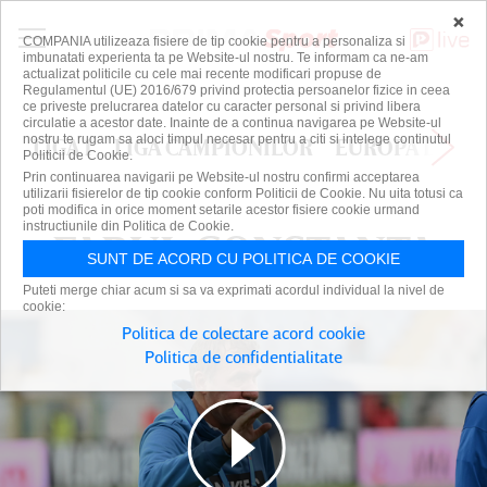
×
COMPANIA utilizeaza fisiere de tip cookie pentru a personaliza si
imbunatati experienta ta pe Website-ul nostru. Te informam ca ne-am
actualizat politicile cu cele mai recente modificari propuse de
Regulamentul (UE) 2016/679 privind protectia persoanelor fizice in ceea
ce priveste prelucrarea datelor cu caracter personal si privind libera
circulatie a acestor date. Inainte de a continua navigarea pe Website-ul
nostru te rugam sa aloci timpul necesar pentru a citi si intelege continutul
LIGA 1
LIGA CAMPIONILOR
EUROPA LEAG
Politicii de Cookie.
Prin continuarea navigarii pe Website-ul nostru confirmi acceptarea
utilizarii fisierelor de tip cookie conform Politicii de Cookie. Nu uita totusi ca
poti modifica in orice moment setarile acestor fisiere cookie urmand
instructiunile din Politica de Cookie.
FARUL CONSTANTA
FARUL CONSTANTA
SUNT DE ACORD CU POLITICA DE COOKIE
Puteti merge chiar acum si sa va exprimati acordul individual la nivel de
cookie:
Politica de colectare acord cookie
Politica de confidentialitate