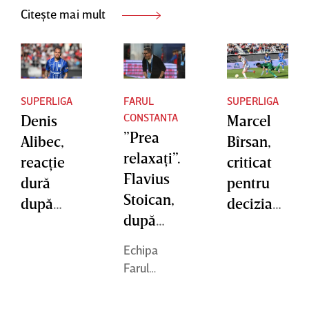
Citește mai mult
SUPERLIGA
FARUL
SUPERLIGA
CONSTANTA
Denis
Marcel
”Prea
Alibec,
Bîrsan,
relaxaţi”.
reacţie
criticat
Flavius
dură
pentru
Stoican,
după
decizia
după
egalul cu
de la
remiza
Chindia
primul
Echipa
cu
Târgovişt
gol al
Farul
Chindia:
e: „Nu
Chindiei:
Constanţa a
”Vedem
încheiat la
înţeleg
„Nu mi