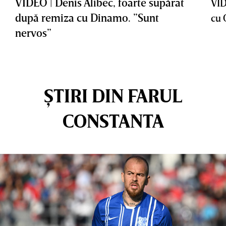
VIDEO | Denis Alibec, foarte supărat
VID
după remiza cu Dinamo. ”Sunt
cu 
nervos”
ȘTIRI DIN FARUL
CONSTANTA