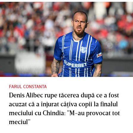
Trofeul
Constanţ
rea
s-a decis
a: ”Am
discuţiei
la
simţit că
arbitrilor
loviturile
nu mai
din
de
pot”
meciul
departaja
cu Farul
re
FARUL CONSTANTA
Denis Alibec rupe tăcerea după ce a fost
acuzat că a înjurat câţiva copii la finalul
meciului cu Chindia: "M-au provocat tot
meciul"