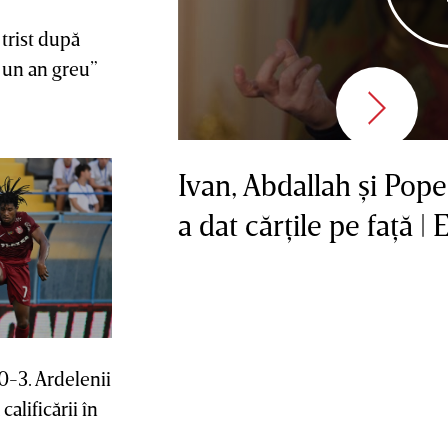
 trist după
i un an greu”
Ivan, Abdallah şi Pope
a dat cărţile pe faţă 
0-3. Ardelenii
calificării în