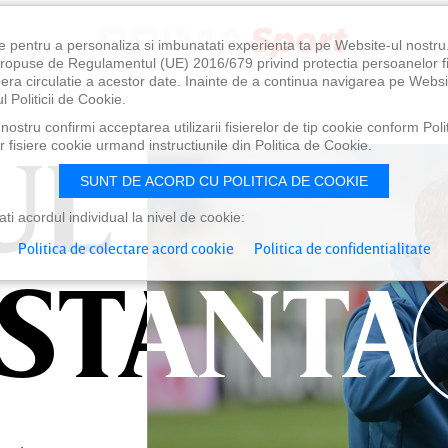
e pentru a personaliza si imbunatati experienta ta pe Website-ul nostr
i propuse de Regulamentul (UE) 2016/679 privind protectia persoanelor f
ibera circulatie a acestor date. Inainte de a continua navigarea pe Websi
l Politicii de Cookie.
ostru confirmi acceptarea utilizarii fisierelor de tip cookie conform Polit
UL
UL
 fisiere cookie urmand instructiunile din Politica de Cookie.
SUNT DE ACORD CU POLITICA DE COOKIE
i acordul individual la nivel de cookie:
Politica de colectare acord cookie
Politica de confidentialitate
STANTA
STANTA