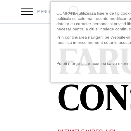
CAUTĂ
MENIU
COMPANIA utilizeaza fisiere de tip cooki
politicile cu cele mai recente modificar
datelor cu caracter personal si privind l
necesar pentru a citi si intelege continutu
Prin continuarea navigarii pe Website-ul n
FAR
FAR
modifica in orice moment setarile acestor
Puteti merge chiar acum si sa va exprimat
CON
CON