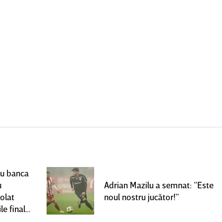
ru banca
u
Adrian Mazilu a semnat: ”Este
olat
noul nostru jucător!”
le finale