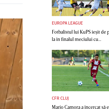
EUROPA LEAGUE
Fotbalistul lui KuPS ieşit de 
la în finalul meciului cu...
CFR CLUJ
Mario Camora a încercat să e