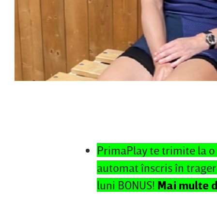
PrimaPlay te trimite la o
automat înscris în trager
luni BONUS!
Mai multe de