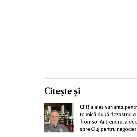
Citește și
CFR a ales varianta pent
eacţie după ce
tehnică după dezastrul c
ă revină la CFR
Tromso! Antrenorul a dec
spre Cluj pentru negocieri
cu Varga