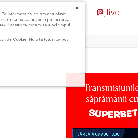
×
u. Te informam ca ne-am actualizat
izice in ceea ce priveste prelucrarea
te-ul nostru te rugam sa aloci timpul
icii de Cookie. Nu uita totusi ca poti
Transmisiunil
săptămânii c
MBĂTĂ 08 AUG, 18:30
SÂMBĂTĂ 08 AUG, 21:30