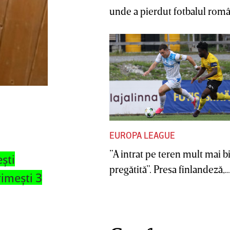
unde a pierdut fotbalul român
EUROPA LEAGUE
”A intrat pe teren mult mai b
şti
pregătită”. Presa finlandeză,..
rimeşti 3