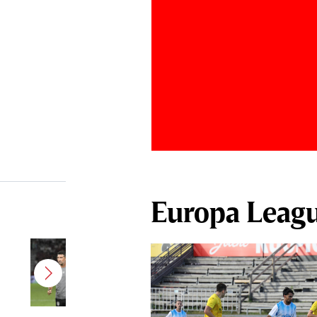
Europa Leag
Antonio Folha a fost demis de la
CFR Cluj! Alţi 3 jucători sunt OUT