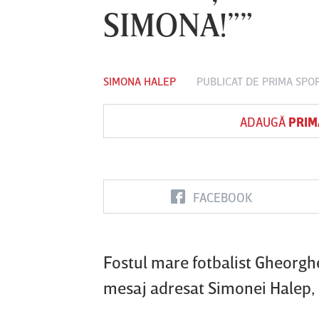
SIMONA!””
Vs
SIMONA HALEP
PUBLICAT DE
PRIMA SPO
FC Botoşani
Corvinul
Sepsi OSK S
Hunedoara
Gheorghe
ADAUGĂ
PRIM
FACEBOOK
Fostul mare fotbalist Gheorghe
mesaj adresat Simonei Halep, d