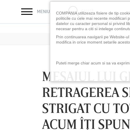
CAUTĂ
MENIU
COMPANIA utilizeaza fisiere de tip cooki
politicile cu cele mai recente modificar
datelor cu caracter personal si privind l
necesar pentru a citi si intelege continutu
Prin continuarea navigarii pe Website-ul n
modifica in orice moment setarile acestor
Puteti merge chiar acum si sa va exprimat
MESAJUL LUI G
RETRAGEREA S
STRIGAT CU TOŢ
ACUM ÎŢI SPU
LUNI 10 AUG, 18:30
LUNI 10 AUG, 21:3