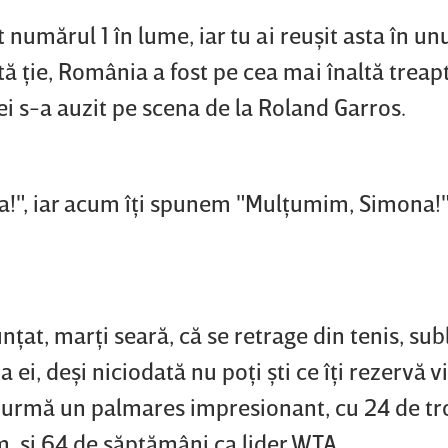
 numărul 1 în lume, iar tu ai reuşit asta în un
tă ţie, România a fost pe cea mai înaltă treap
 s-a auzit pe scena de la Roland Garros.
na!", iar acum îţi spunem "Mulţumim, Simona!"”
ţat, marţi seară, că se retrage din tenis, sub
i, deşi niciodată nu poţi şti ce îţi rezervă vi
n urmă un palmares impresionant, cu 24 de tr
, şi 64 de săptămâni ca lider WTA.