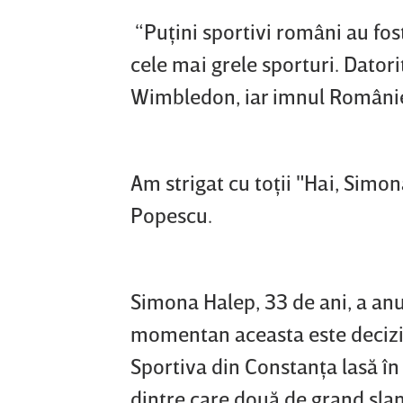
“Puţini sportivi români au fost
cele mai grele sporturi. Datori
Wimbledon, iar imnul României
Am strigat cu toţii "Hai, Simo
Popescu.
Simona Halep, 33 de ani, a anun
momentan aceasta este decizia e
Sportiva din Constanţa lasă î
dintre care două de grand slam