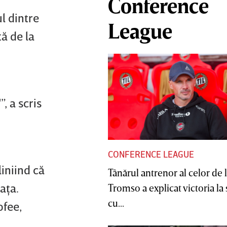
Conference
ul dintre
League
tă de la
, a scris
CONFERENCE LEAGUE
liniind că
Tânărul antrenor al celor de 
aţa.
Tromso a explicat victoria la
cu...
ofee,