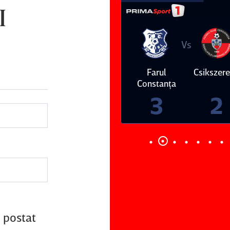
I
Vs
Vs
Farul
Csikszereda
Dinamo
FC Volunt
Constanţa
4
0
3
2
j postat