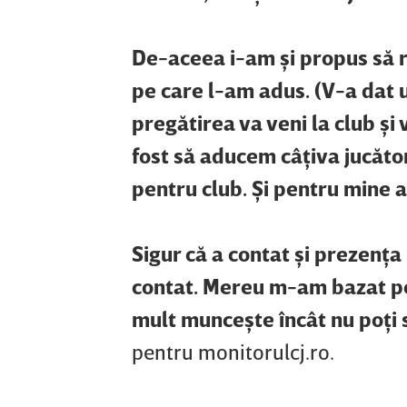
De-aceea i-am şi propus să r
pe care l-am adus. (V-a dat 
pregătirea va veni la club şi
fost să aducem câţiva jucăto
pentru club. Şi pentru mine 
Sigur că a contat şi prezenţa
contat. Mereu m-am bazat pe 
mult munceşte încât nu poţi s
pentru monitorulcj.ro.