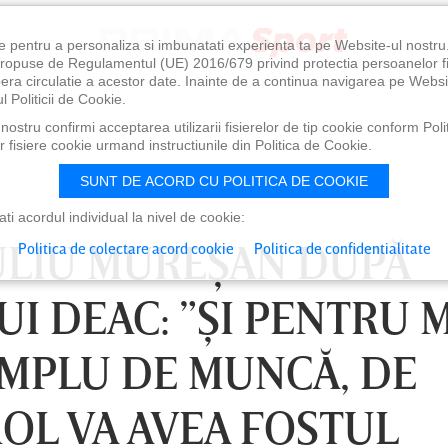
e pentru a personaliza si imbunatati experienta ta pe Website-ul nostr
i propuse de Regulamentul (UE) 2016/679 privind protectia persoanelor f
ibera circulatie a acestor date. Inainte de a continua navigarea pe Websi
l Politicii de Cookie.
ostru confirmi acceptarea utilizarii fisierelor de tip cookie conform Polit
 fisiere cookie urmand instructiunile din Politica de Cookie.
SUNT DE ACORD CU POLITICA DE COOKIE
i acordul individual la nivel de cookie:
IULIU MUREŞAN DUPĂ
Politica de colectare acord cookie
Politica de confidentialitate
I DEAC: ”ŞI PENTRU 
EMPLU DE MUNCĂ, DE
ROL VA AVEA FOSTUL
0
VINERI 07 AUG, 21:00
SÂ