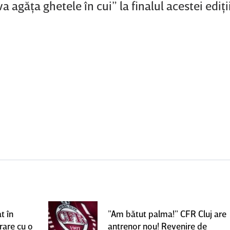
a agăţa ghetele în cui” la finalul acestei ediţii
t în
”Am bătut palma!” CFR Cluj are
rare cu o
antrenor nou! Revenire de