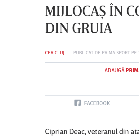
MIJLOCAŞ ÎN 
DIN GRUIA
Vs
FC Botoşani
Corvinul
Sepsi OSK S
Hunedoara
Gheorghe
CFR CLUJ
PUBLICAT DE
PRIMA SPORT
PE 
ADAUGĂ
PRIM
FACEBOOK
Ciprian Deac, veteranul din at