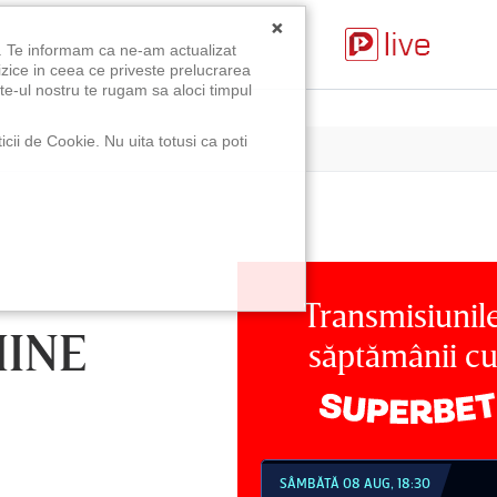
×
u. Te informam ca ne-am actualizat
izice in ceea ce priveste prelucrarea
te-ul nostru te rugam sa aloci timpul
icii de Cookie. Nu uita totusi ca poti
Transmisiunil
MINE
săptămânii c
MBĂTĂ 08 AUG, 18:30
SÂMBĂTĂ 08 AUG, 21:30