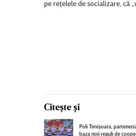
pe reţelele de socializare, că „v
Citește și
construcţia!
Poli Timişoara, parteneria
 care Marius
baza noii reguli de coope