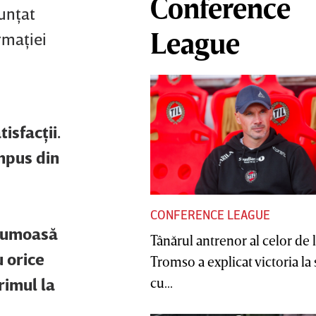
Conference
nunţat
League
rmaţiei
isfacţii.
impus din
CONFERENCE LEAGUE
frumoasă
Tânărul antrenor al celor de 
u orice
Tromso a explicat victoria la
cu...
rimul la