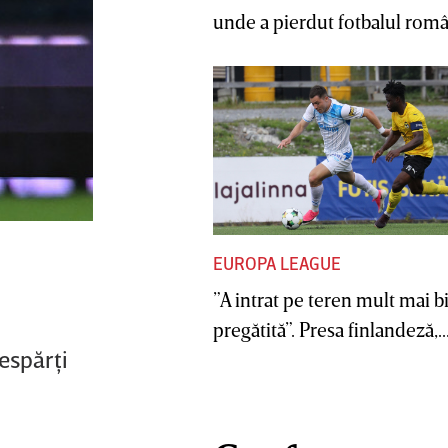
unde a pierdut fotbalul român
EUROPA LEAGUE
”A intrat pe teren mult mai b
pregătită”. Presa finlandeză,..
espărţi