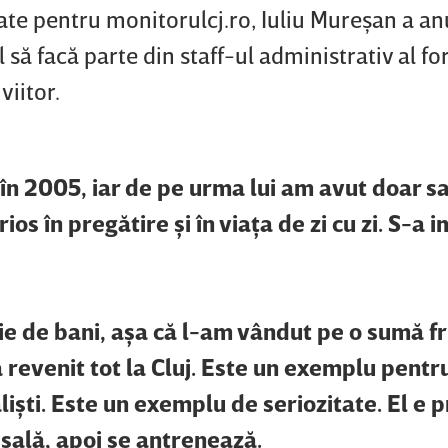
tate pentru monitorulcj.ro, Iuliu Mureşan a a
l să facă parte din staff-ul administrativ al fo
viitor.
în 2005, iar de pe urma lui am avut doar sat
ios în pregătire şi în viaţa de zi cu zi. S-a 
oie de bani, aşa că l-am vândut pe o sumă 
a revenit tot la Cluj. Este un exemplu pentr
lişti. Este un exemplu de seriozitate. El e p
n sală, apoi se antrenează.