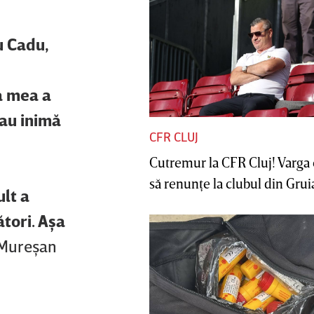
u Cadu,
ea mea a
 au inimă
CFR CLUJ
Cutremur la CFR Cluj! Varga 
să renunţe la clubul din Gruia 
ult a
tori. Aşa
 Mureşan