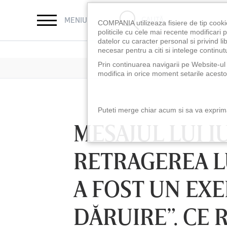
CAUTĂ
MENIU
COMPANIA utilizeaza fisiere de tip cooki
politicile cu cele mai recente modificar
datelor cu caracter personal si privind l
necesar pentru a citi si intelege continutu
Prin continuarea navigarii pe Website-ul n
modifica in orice moment setarile acestor
Puteti merge chiar acum si sa va exprimat
MESAJUL LUI 
RETRAGEREA LU
A FOST UN EX
DĂRUIRE”. CE 
LUNI 10 AUG, 18:30
LUNI 10 AUG, 21:3