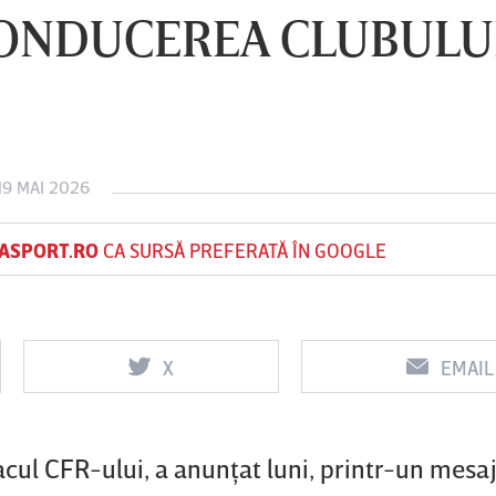
CONDUCEREA CLUBULU
Vs
Vs
f
FCSB
UTA Arad
Rapid
19 MAI 2026
0
0
ASPORT.RO
CA SURSĂ PREFERATĂ ÎN GOOGLE
X
EMAIL
acul CFR-ului, a anunţat luni, printr-un mesa