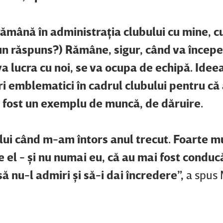
ămână în administraţia clubului cu mine, c
un răspuns?) Rămâne, sigur, când va începe
 va lucra cu noi, se va ocupa de echipă. Ide
ri emblematici în cadrul clubului pentru că
a fost un exemplu de muncă, de dăruire.
 lui când m-am întors anul trecut. Foarte m
el - şi nu numai eu, că au mai fost conducă
ă nu-l admiri şi să-i dai încredere”,
a spus