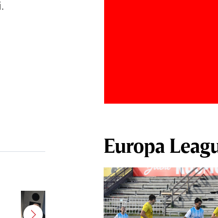
.
Europa Leag
Declaraţia pe care toţii fanii o
aşteptau! Dan Petrescu a vorbit