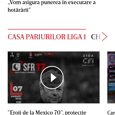
„Vom asigura punerea în executare a
hotărârii”
CASA PARIURILOR LIGA 1
CHAMP
”Eroii de la Mexico 70”, proiecţie
Cam