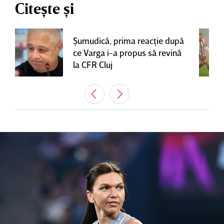
Citește și
Şumudică, prima reacţie după
ce Varga i-a propus să revină
la CFR Cluj