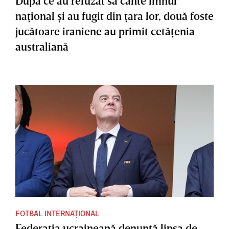
După ce au refuzat să cânte imnul
naţional şi au fugit din ţara lor, două foste
jucătoare iraniene au primit cetăţenia
australiană
FOTBAL INTERNAȚIONAL
Federaţia ucraineană denunţă lipsa de