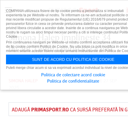
COMPANIA utilizeaza fisiere de tip cookie pentru a personaliza si imbunatati
experienta ta pe Website-ul nostru. Te informam ca ne-am actualizat politicile c
mai recente modificari propuse de Regulamentul (UE) 2016/679 privind protect
persoanelor fizice in ceea ce priveste prelucrarea datelor cu caracter personal 
privind libera circulatie a acestor date. Inainte de a continua navigarea pe Web
nostru te rugam sa aloci timpul necesar pentru a citi si intelege continutul Politi
Simona Halep împlineşte 34
Cookie.
Prin continuarea navigarii pe Website-ul nostru confirmi acceptarea utilizarii fis
de ani. Ultima perioadă a fost
de tip cookie conform Politicii de Cookie. Nu uita totusi ca poti modifica in orice
moment setarile acestor fisiere cookie urmand instructiunile din Politica de Coo
marcată de anunţul retragerii
SUNT DE ACORD CU POLITICA DE COOKIE
Puteti merge chiar acum si sa va exprimati acordul individual la nivel de cookie
Politica de colectare acord cookie
SIMONA HALEP
PUBLICAT DE
DAIAN CUTU
PE 27 SEP
Politica de confidentialitate
2025
ADAUGĂ
PRIMASPORT.RO
CA SURSĂ PREFERATĂ ÎN 