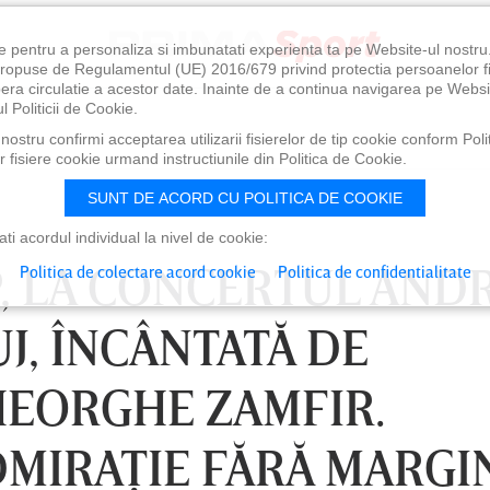
e pentru a personaliza si imbunatati experienta ta pe Website-ul nostr
i propuse de Regulamentul (UE) 2016/679 privind protectia persoanelor f
ibera circulatie a acestor date. Inainte de a continua navigarea pe Websi
l Politicii de Cookie.
ostru confirmi acceptarea utilizarii fisierelor de tip cookie conform Polit
 fisiere cookie urmand instructiunile din Politica de Cookie.
SUNT DE ACORD CU POLITICA DE COOKIE
i acordul individual la nivel de cookie:
, LA CONCERTUL AND
Politica de colectare acord cookie
Politica de confidentialitate
UJ, ÎNCÂNTATĂ DE
EORGHE ZAMFIR.
DMIRAŢIE FĂRĂ MARGIN
0
VINERI 07 AUG, 21:00
SÂ