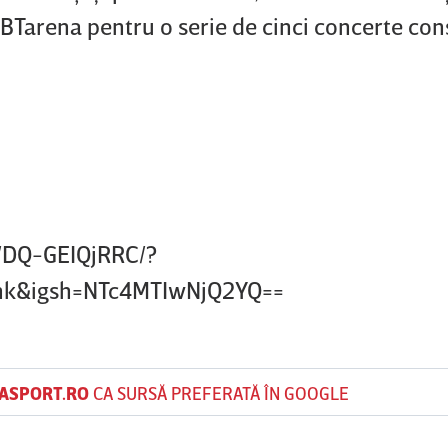
BTarena pentru o serie de cinci concerte con
/DQ-GEIQjRRC/?
nk&igsh=NTc4MTIwNjQ2YQ==
ASPORT.RO
CA SURSĂ PREFERATĂ ÎN GOOGLE