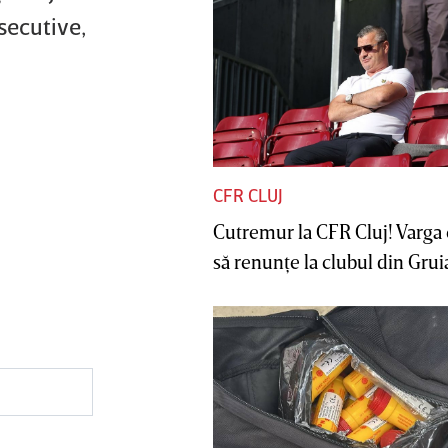
secutive,
CFR CLUJ
Cutremur la CFR Cluj! Varga 
să renunţe la clubul din Gruia 