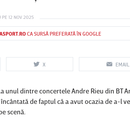
U
PE 12 NOV 2025
Vs
Vs
ASPORT.RO
CA SURSĂ PREFERATĂ ÎN GOOGLE
f
FCSB
UTA Arad
Rapid
0
0
X
EMAIL
a unul dintre concertele Andre Rieu din BT A
 încântată de faptul că a avut ocazia de a-l v
pe scenă.