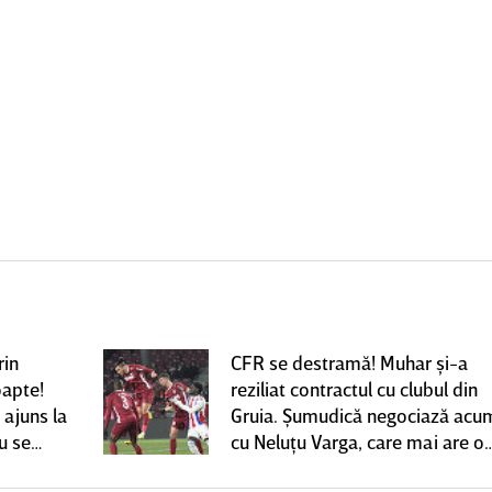
rin
CFR se destramă! Muhar şi-a
oapte!
reziliat contractul cu clubul din
 ajuns la
Gruia. Şumudică negociază acu
u se
cu Neluţu Varga, care mai are o
variantă pentru banca tehnică |