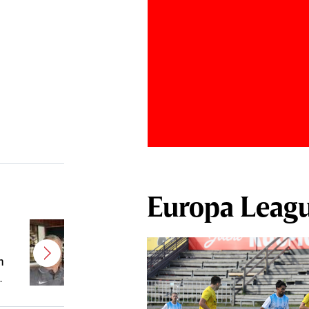
Europa Leag
CFR a ales varianta pentru banca
tehnică după dezastrul cu
m
Tromso! Antrenorul a decolat
spre Cluj pentru negocierile finale
cu Varga