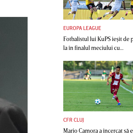
EUROPA LEAGUE
Fotbalistul lui KuPS ieşit de 
la în finalul meciului cu...
CFR CLUJ
Mario Camora a încercat să e