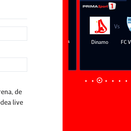
Vs
Vs
Farul
Csikszereda
Dinamo
FC Volunt
Constanţa
1
0
rena, de
edea live