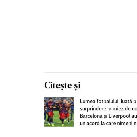
Citește și
boi” între
Lumea fotbalului, luată p
uporterii lui
surprindere în miez de n
 au fost scoşi
Barcelona şi Liverpool au
făcut francezul
un acord la care nimeni n
 cu Rapid: „Un
aştepta