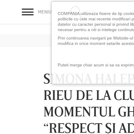
CAUTĂ
MENIU
COMPANIA utilizeaza fisiere de tip cooki
politicile cu cele mai recente modificar
datelor cu caracter personal si privind l
necesar pentru a citi si intelege continutu
Prin continuarea navigarii pe Website-ul n
modifica in orice moment setarile acestor
Puteti merge chiar acum si sa va exprimat
SIMONA HALEP
RIEU DE LA CL
MOMENTUL GH
“RESPECT ŞI A
LUNI 10 AUG, 18:30
LUNI 10 AUG, 21:3