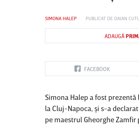
SIMONA HALEP
PUBLICAT DE
DAIAN CUT
Vs
ADAUGĂ
PRIM
FC Botoşani
Corvinul
Sepsi OSK S
Hunedoara
Gheorghe
FACEBOOK
Simona Halep a fost prezentă l
la Cluj-Napoca, şi s-a declarat
pe maestrul Gheorghe Zamfir 