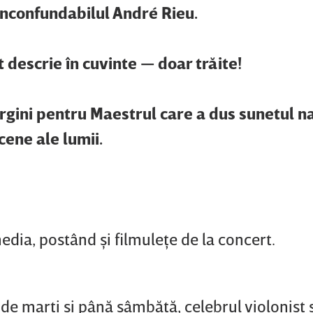
inconfundabilul André Rieu.
descrie în cuvinte — doar trăite!
rgini pentru Maestrul care a dus sunetul na
ene ale lumii.
media, postând şi filmuleţe de la concert.
 marţi şi până sâmbătă, celebrul violonist şi