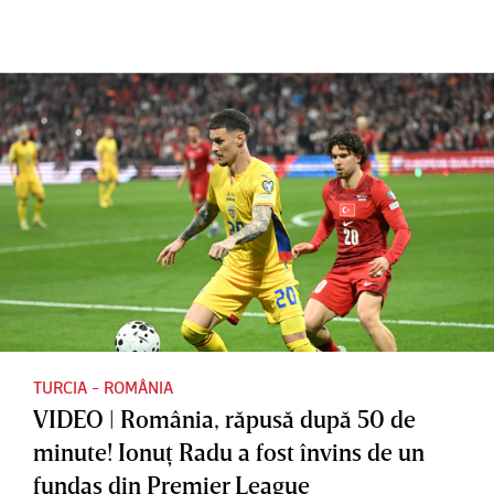
urma să
sc nu
sfârşeşte
nu mai
doar prin
după o
fie
istorie, ci
luptă
convocaţ
şi prin
eroică
i la
moment
echipa
ele
naţională
intense
din spor”.
Ministrul
de
Externe a
vorbit
TURCIA - ROMÂNIA
VIDEO | România, răpusă după 50 de
despre
minute! Ionuţ Radu a fost învins de un
duelul cu
fundaş din Premier League
Turcia