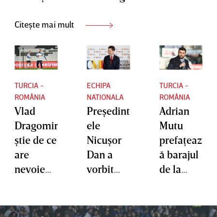
Citește mai mult
TURCIA -
ECHIPA
TURCIA -
ROMÂNIA
NATIONALA
ROMÂNIA
Vlad
Preşedint
Adrian
Dragomir
ele
Mutu
ştie de ce
Nicuşor
prefaţeaz
are
Dan a
ă barajul
nevoie
vorbit
de la
România
despre
Istanbul:
pentru a
duelul cu
„Presiun
trece de
Turcia.
ea e pe