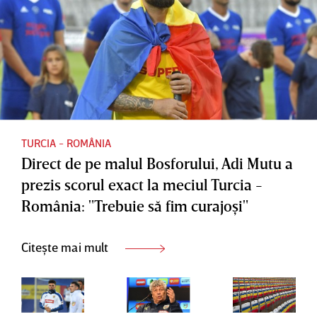
VIDEO
transmis
EXCLUSI
un mesaj
V
TURCIA - ROMÂNIA
Direct de pe malul Bosforului, Adi Mutu a
prezis scorul exact la meciul Turcia -
România: "Trebuie să fim curajoşi"
Citește mai mult