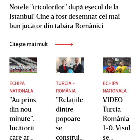
Notele "tricolorilor" după eşecul de la
Istanbul! Cine a fost desemnat cel mai
bun jucător din tabăra României
Citește mai mult
ECHIPA
TURCIA -
ECHIPA
NATIONALA
ROMÂNIA
NATIONALA
”Au prins
”Relaţiile
VIDEO |
din nou
dintre
Turcia -
minute”.
popoare
România
Jucătorii
se
1-0. Visul
care ar
construie
se