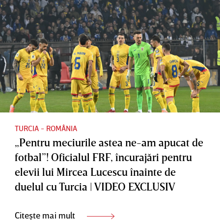
Turcia:
Turcia,
"Suntem
vor
pregătiţi
greşi”!
de
Jucătorii
absolut
pe care
orice" |
fostul
VIDEO
atacant
EXCLUSI
mizează
V
în duelul
TURCIA - ROMÂNIA
„Pentru meciurile astea ne-am apucat de
cu Turcia
fotbal”! Oficialul FRF, încurajări pentru
| VIDEO
elevii lui Mircea Lucescu înainte de
EXCLUSI
duelul cu Turcia | VIDEO EXCLUSIV
V
Citește mai mult