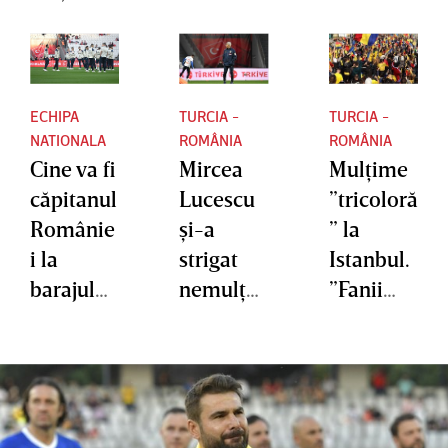
ECHIPA
TURCIA -
TURCIA -
NATIONALA
ROMÂNIA
ROMÂNIA
Cine va fi
Mircea
Mulţime
căpitanul
Lucescu
”tricoloră
Românie
şi-a
” la
i la
strigat
Istanbul.
barajul
nemulţu
”Fanii
cu Turcia
mirea
români
faţă de
sunt
FIFA: "Nu
speciali”.
e în
Jandarm
regulă" |
eria a