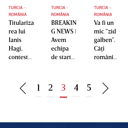
TURCIA -
TURCIA -
TURCIA -
ROMÂNIA
ROMÂNIA
ROMÂNIA
Titulariza
BREAKIN
Va fi un
rea lui
G NEWS |
mic ”zid
Ianis
Avem
galben”.
Hagi,
echipa
Câţi
contestat
de start
români
ă: „Mă
pe care
vor fi în
miră!
Mircea
tribune
Vedeam
Lucescu
la
1
2
3
4
5
să jucăm
o va
Istanbul
cu trei
trimite în
mai
teren la
defensivi
barajul
” | VIDEO
cu Turcia