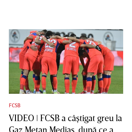
FCSB
VIDEO ǀ FCSB a câştigat greu la
Gaz Metan Mediaş, după ce a