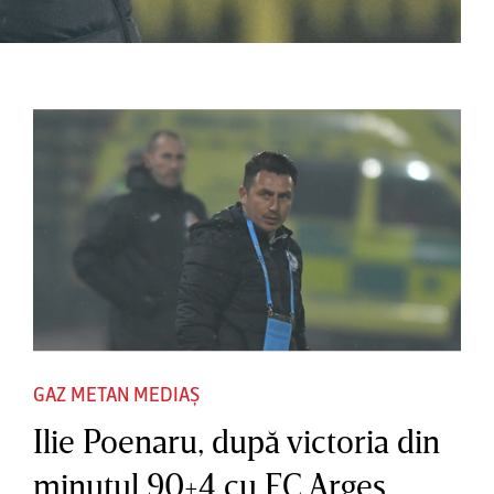
GAZ METAN MEDIAȘ
Ilie Poenaru, după victoria din
minutul 90+4 cu FC Argeş.