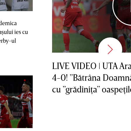
ademica
aşului ies cu
erby-ul
LIVE VIDEO ǀ UTA Ara
4-0! ”Bătrâna Doamnă” 
cu ”grădiniţa” oaspeţil