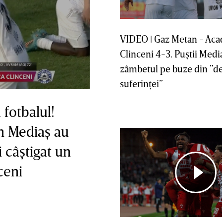
VIDEO ǀ Gaz Metan - Ac
Clinceni 4-3. Puştii Medi
zâmbetul pe buze din ”d
suferinţei”
fotbalul!
an Mediaş au
i câştigat un
ceni