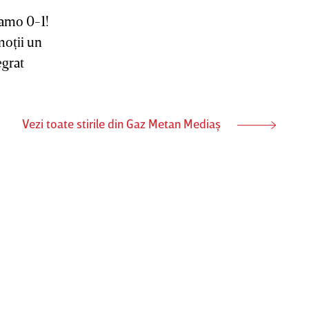
amo 0-1!
moţii un
egrat
Vezi toate stirile din Gaz Metan Mediaș