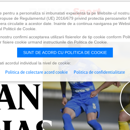
e pentru a personaliza si imbunatati experienta ta pe Website-ul nostr
i propuse de Regulamentul (UE) 2016/679 privind protectia persoanelor f
ibera circulatie a acestor date. Inainte de a continua navigarea pe Websi
l Politicii de Cookie.
ostru confirmi acceptarea utilizarii fisierelor de tip cookie conform Polit
 fisiere cookie urmand instructiunile din Politica de Cookie.
SUNT DE ACORD CU POLITICA DE COOKIE
i acordul individual la nivel de cookie:
Politica de colectare acord cookie
Politica de confidentialitate
AN
AN