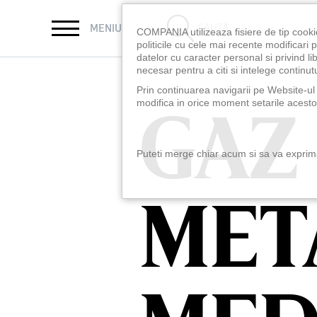
CAUTĂ
MENIU
COMPANIA utilizeaza fisiere de tip cooki
politicile cu cele mai recente modificar
datelor cu caracter personal si privind l
necesar pentru a citi si intelege continutu
Prin continuarea navigarii pe Website-ul n
GAZ
GAZ
modifica in orice moment setarile acestor
Puteti merge chiar acum si sa va exprimat
MET
MET