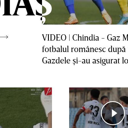
IAȘ
IAȘ
VIDEO | Chindia - Gaz M
fotbalul românesc după 
Gazdele şi-au asigurat l