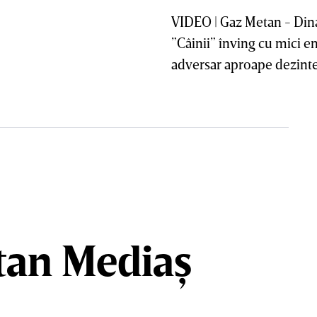
VIDEO | Gaz Metan - Din
”Câinii” înving cu mici e
adversar aproape dezint
etan Mediaș