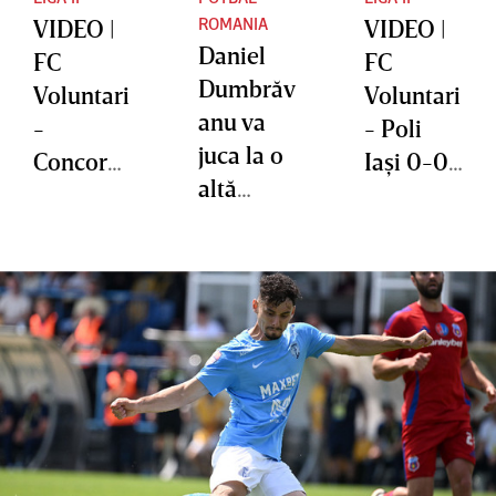
ROMANIA
VIDEO |
VIDEO |
Daniel
FC
FC
Dumbrăv
Voluntari
Voluntari
anu va
-
- Poli
juca la o
Concordi
Iaşi 0-0!
altă
a Chiajna
Cele
formaţie
1-0!
două
din
Victorie
echipe s-
România
la limită
au
pentru
mulţumit
echipa
cu un
pregătită
punct
de Florin
Pîrvu