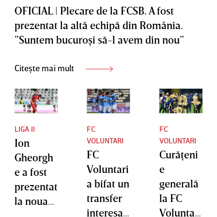
OFICIAL | Plecare de la FCSB. A fost
prezentat la altă echipă din România.
”Suntem bucuroşi să-l avem din nou”
Citește mai mult
LIGA II
FC
FC
VOLUNTARI
VOLUNTARI
Ion
FC
Curăţeni
Gheorgh
Voluntari
e
e a fost
a bifat un
generală
prezentat
transfer
la FC
la noua
interesan
Voluntari
echipă.