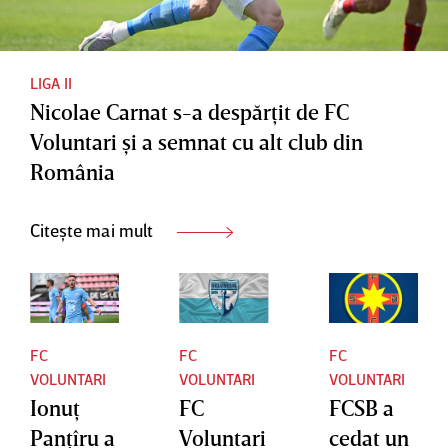
LIGA II
Nicolae Carnat s-a despărţit de FC
Voluntari şi a semnat cu alt club din
România
Citește mai mult
FC
FC
FC
VOLUNTARI
VOLUNTARI
VOLUNTARI
Ionuţ
FC
FCSB a
Panţîru a
Voluntari
cedat un