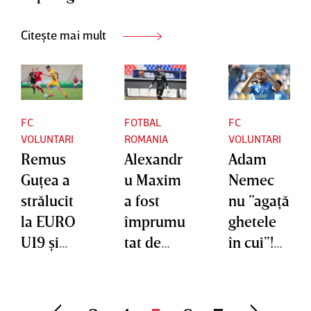
Citește mai mult
FC
FOTBAL
FC
VOLUNTARI
ROMANIA
VOLUNTARI
Remus
Alexandr
Adam
Guţea a
u Maxim
Nemec
strălucit
a fost
nu ”agaţă
la EURO
împrumu
ghetele
U19 şi
tat de
în cui”!
poate
FCSB la o
Cu ce
prinde
altă
echipă
un
echipă
din