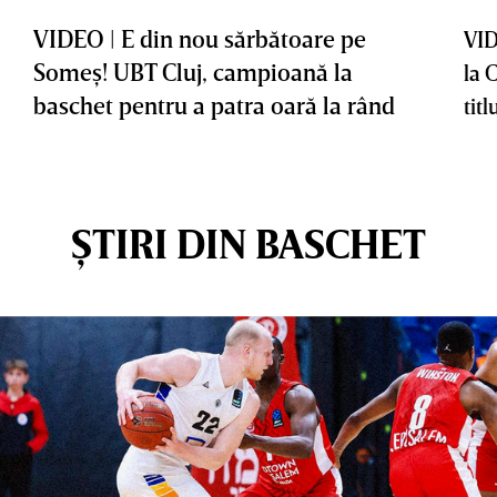
VIDEO | E din nou sărbătoare pe
VID
Someş! UBT Cluj, campioană la
la 
baschet pentru a patra oară la rând
titl
ȘTIRI DIN BASCHET