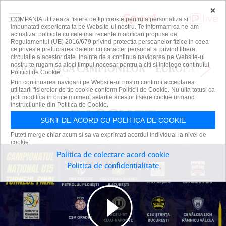
×
COMPANIA utilizeaza fisiere de tip cookie pentru a personaliza si
imbunatati experienta ta pe Website-ul nostru. Te informam ca ne-am
actualizat politicile cu cele mai recente modificari propuse de
Regulamentul (UE) 2016/679 privind protectia persoanelor fizice in ceea
ce priveste prelucrarea datelor cu caracter personal si privind libera
circulatie a acestor date. Inainte de a continua navigarea pe Website-ul
nostru te rugam sa aloci timpul necesar pentru a citi si intelege continutul
LIGA 1
LIGA CAMPIONILOR
EUROPA LEAG
Politicii de Cookie.
Prin continuarea navigarii pe Website-ul nostru confirmi acceptarea
utilizarii fisierelor de tip cookie conform Politicii de Cookie. Nu uita totusi ca
poti modifica in orice moment setarile acestor fisiere cookie urmand
instructiunile din Politica de Cookie.
BASCHET
BASCHET
SUNT DE ACORD CU POLITICA DE COOKIE
Puteti merge chiar acum si sa va exprimati acordul individual la nivel de
cookie:
Politica de colectare acord cookie
Politica de confidentialitate