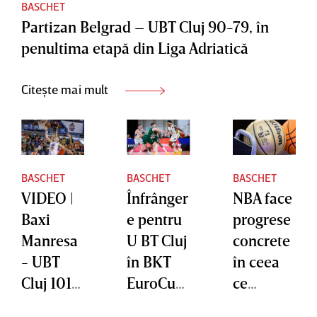
BASCHET
Partizan Belgrad – UBT Cluj 90-79, în
penultima etapă din Liga Adriatică
Citește mai mult
BASCHET
BASCHET
BASCHET
VIDEO |
Înfrânger
NBA face
Baxi
e pentru
progrese
Manresa
U BT Cluj
concrete
- UBT
în BKT
în ceea
Cluj 101-
EuroCup,
ce
99.
chiar de
priveşte