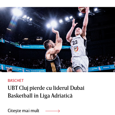
Ultimele
ziua
proiectul
secunde
antrenor
său de
au fost
ului
ligă
dramatic
Mihai
european
e în
Silvăşan
ă
Catalunia
BASCHET
UBT Cluj pierde cu liderul Dubai
Basketball în Liga Adriatică
Citește mai mult