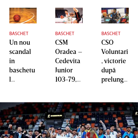
BASCHET
BASCHET
BASCHET
Un nou
CSM
CSO
scandal
Oradea –
Voluntari
în
Cedevita
, victorie
baschetu
Junior
după
l
103-79,
prelungir
american
în faza
i cu
!
Top 16 a
TalTech/A
Milioane
FIBA
lexela, în
de dolari
Europe
Europea
şi
Cup
n North
meciuri
Basketba