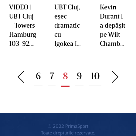
VIDEO |
UBT Cluj,
Kevin
UBT Cluj
eşec
Durant l-
– Towers
dramatic
a depăşit
Hamburg
cu
pe Wilt
103-92.
Igokea în
Chamber
Victorie
prelungir
lain. Ce
facilă
i
performa
pentru
nţă a
6
7
8
9
10
ardeleni
reuşit
în BKT
EuroCup
© 2022 PrimaSport
Toate drepturile rezervate.