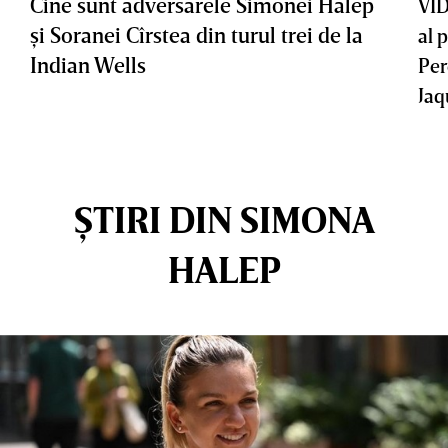
Cine sunt adversarele Simonei Halep
VID
şi Soranei Cîrstea din turul trei de la
al 
Indian Wells
Per
Jaq
ȘTIRI DIN SIMONA
HALEP