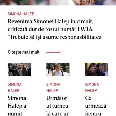
SIMONA HALEP
Revenirea Simonei Halep în circuit,
criticată dur de fostul număr 1 WTA:
"Trebuie să îşi asume responasbilitatea"
Citește mai mult
SIMONA
SIMONA
SIMONA
HALEP
HALEP
HALEP
Simona
Următor
Ce
Halep a
ul turneu
urmează
numit
la care ar
pentru