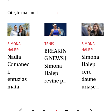
vinovăţia
”
Citește mai mult
SIMONA
TENIS
SIMONA
HALEP
HALEP
BREAKIN
Nadia
Simona
G NEWS |
Comănec
Halep
Simona
i,
cere
Halep
entuzias
daune
revine pe
mată
uriaşe
teren!
după
compani
Suspend
decizia
ei
area i-a
de
canadien
fost