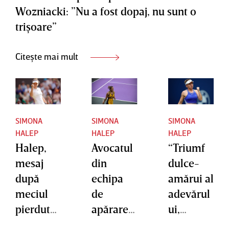
Wozniacki: ”Nu a fost dopaj, nu sunt o
trişoare”
Citește mai mult
SIMONA
SIMONA
SIMONA
HALEP
HALEP
HALEP
Halep,
Avocatul
“Triumf
mesaj
din
dulce-
după
echipa
amărui al
meciul
de
adevărul
pierdut
apărare a
ui,
la Miami
Simonei
întârziat,