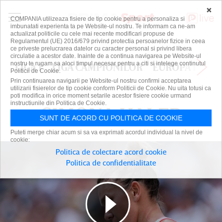
×
COMPANIA utilizeaza fisiere de tip cookie pentru a personaliza si
imbunatati experienta ta pe Website-ul nostru. Te informam ca ne-am
actualizat politicile cu cele mai recente modificari propuse de
Regulamentul (UE) 2016/679 privind protectia persoanelor fizice in ceea
ce priveste prelucrarea datelor cu caracter personal si privind libera
circulatie a acestor date. Inainte de a continua navigarea pe Website-ul
nostru te rugam sa aloci timpul necesar pentru a citi si intelege continutul
LIGA 1
LIGA CAMPIONILOR
EUROPA LEAG
Politicii de Cookie.
Prin continuarea navigarii pe Website-ul nostru confirmi acceptarea
utilizarii fisierelor de tip cookie conform Politicii de Cookie. Nu uita totusi ca
poti modifica in orice moment setarile acestor fisiere cookie urmand
instructiunile din Politica de Cookie.
SIMONA HALEP
SIMONA HALEP
SUNT DE ACORD CU POLITICA DE COOKIE
Puteti merge chiar acum si sa va exprimati acordul individual la nivel de
cookie:
Politica de colectare acord cookie
Politica de confidentialitate