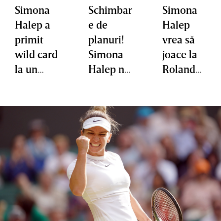
Simona
Schimbar
Simona
Halep a
e de
Halep
primit
planuri!
vrea să
wild card
Simona
joace la
la un
Halep nu
Roland
turneu
mai
Garros:
importan
participă
„Este
t
la
turneul
turneul
meu
la care a
preferat”.
primit
Ce a spus
wild card
despre
noul său
antrenor