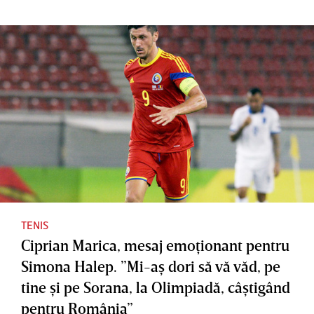
Open:
Halep,
dar
“Va fi
fără
extrem
întotdea
menajam
de
una ca o
ente.
satisfăcăt
victorie”
”Cred că
or”.
ITIA a
Simona
cheltuit
Halep,
aproape
reacţie
2
emoţion
milioane
antă la
de dolari
decizia
TENIS
Ciprian Marica, mesaj emoţionant pentru
pentru a-
TAS
Simona Halep. ”Mi-aş dori să vă văd, pe
i
tine şi pe Sorana, la Olimpiadă, câştigând
demonst
pentru România”
ra