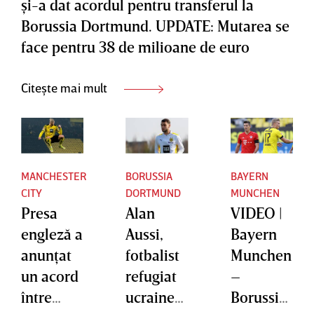
şi-a dat acordul pentru transferul la
Borussia Dortmund. UPDATE: Mutarea se
face pentru 38 de milioane de euro
Citește mai mult
MANCHESTER
BORUSSIA
BAYERN
CITY
DORTMUND
MUNCHEN
Presa
Alan
VIDEO |
engleză a
Aussi,
Bayern
anunţat
fotbalist
Munchen
un acord
refugiat
–
între
ucrainea
Borussia