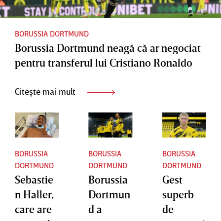
d
ei
BORUSSIA DORTMUND
Borussia Dortmund neagă că ar negociat
pentru transferul lui Cristiano Ronaldo
Citește mai mult
BORUSSIA
BORUSSIA
BORUSSIA
DORTMUND
DORTMUND
DORTMUND
Sebastie
Borussia
Gest
n Haller,
Dortmun
superb
care are
d a
de