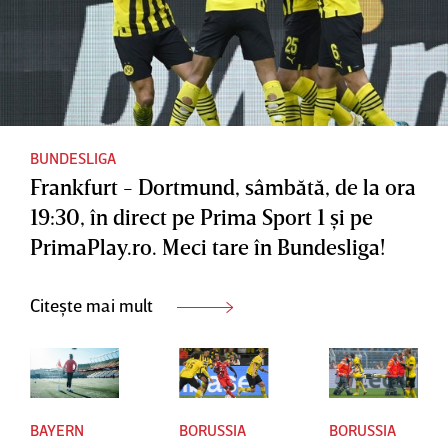
într-un
operat cu
nu a
meci
succes
împlinit
amical
pentru a
nici 18
doua
ani
oară
BUNDESLIGA
Frankfurt - Dortmund, sâmbătă, de la ora
19:30, în direct pe Prima Sport 1 şi pe
PrimaPlay.ro. Meci tare în Bundesliga!
Citește mai mult
BAYERN
BORUSSIA
BORUSSIA