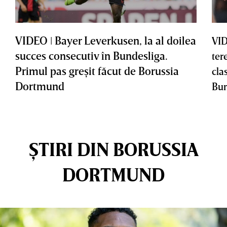
VIDEO ǀ Bayer Leverkusen, la al doilea
VID
succes consecutiv în Bundesliga.
ter
Primul pas greşit făcut de Borussia
cla
Dortmund
Bun
ȘTIRI DIN BORUSSIA
DORTMUND