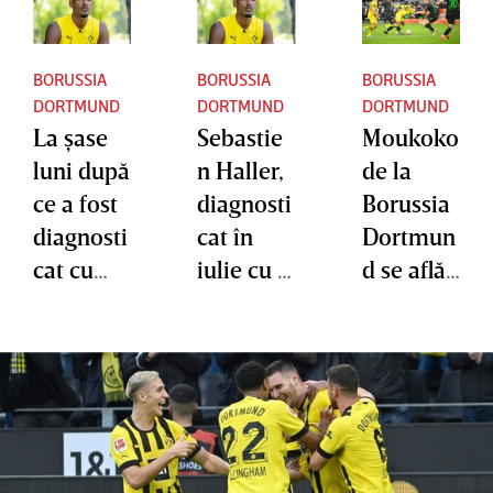
BORUSSIA
BORUSSIA
BORUSSIA
DORTMUND
DORTMUND
DORTMUND
La şase
Sebastie
Moukoko
luni după
n Haller,
de la
ce a fost
diagnosti
Borussia
diagnosti
cat în
Dortmun
cat cu
iulie cu o
d se află
cancer
tumoare
în vizorul
testicular
testicular
marilor
,
ă
cluburi
Sebastie
malignă,
europene
n Haller
anunţă
. Puştiul-
a jucat
că a fost
minune