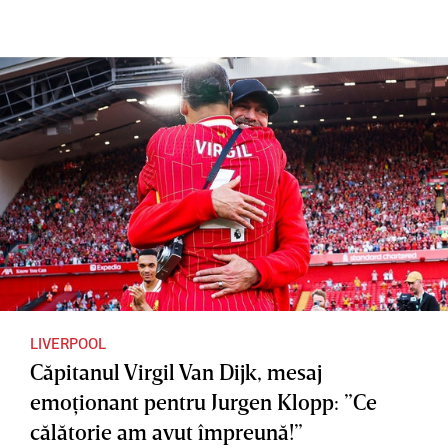
antrenor
Emoţion
a devenit
at până
manager
la
ul lui
lacrimi,
Liverpoo
Jürgen
l
Klopp a
citit
scrisori
de la
fanii lui
Liverpoo
l
LIVERPOOL
Căpitanul Virgil Van Dijk, mesaj
emoţionant pentru Jurgen Klopp: ”Ce
călătorie am avut împreună!”