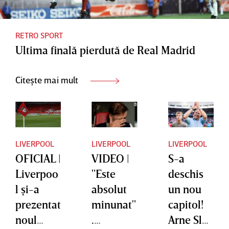
RETRO SPORT
Ultima finală pierdută de Real Madrid
Citește mai mult
LIVERPOOL
LIVERPOOL
LIVERPOOL
OFICIAL |
VIDEO |
S-a
Liverpoo
"Este
deschis
l şi-a
absolut
un nou
prezentat
minunat"
capitol!
noul
.
Arne Slot