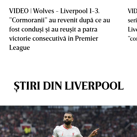
VIDEO | Wolves - Liverpool 1-3.
VID
”Cormoranii” au revenit după ce au
ser
fost conduşi şi au reuşit a patra
Liv
victorie consecutivă în Premier
”co
League
ȘTIRI DIN LIVERPOOL