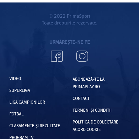
dintre
jucători
© 2022 PrimaSport
Toate drepturile rezervate.
şi
antrenor
| VIDEO
URMĂREȘTE-NE PE
EXCLUSI
V
VIDEO
ABONEAZĂ-TE LA
PRIMAPLAY.RO
SUPERLIGA
CONTACT
LIGA CAMPIONILOR
TERMENI ȘI CONDIȚII
FOTBAL
POLITICA DE COLECTARE
CLASAMENTE ȘI REZULTATE
ACORD COOKIE
PROGRAM TV