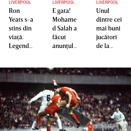
LIVERPOOL
LIVERPOOL
LIVERPOOL
Ron
E gata!
Unul
Yeats s-a
Mohame
dintre cei
stins din
d Salah a
mai buni
viaţă.
făcut
jucători
Legendar
anunţul
de la
ul
cu privire
EURO
căpitan a
la viitorul
2024 s-a
lui
său la
înţeles cu
Liverpoo
Liverpoo
Liverpoo
l a murit
l
l
la 86 de
ani