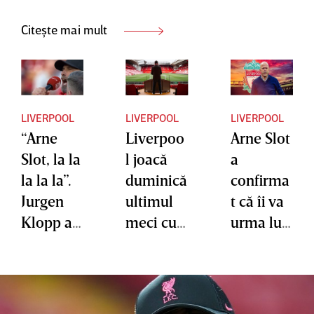
Citește mai mult
LIVERPOOL
LIVERPOOL
LIVERPOOL
“Arne
Liverpoo
Arne Slot
Slot, la la
l joacă
a
la la la”.
duminică
confirma
Jurgen
ultimul
t că îi va
Klopp a
meci cu
urma lui
cântat
Jurgen
Klopp pe
pentru a-
Klopp pe
banca
l face să
bancă.
celor de
se simtă
Mesajul
la