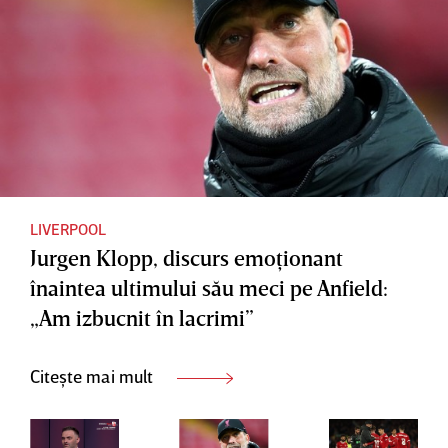
binevenit
antrenor
Liverpoo
pe
ului la
l
succesor
despărţir
ul său la
e: “Îmi va
Liverpoo
fi
l
groaznic
de dor de
voi
LIVERPOOL
Jurgen Klopp, discurs emoţionant
înaintea ultimului său meci pe Anfield:
„Am izbucnit în lacrimi”
Citește mai mult