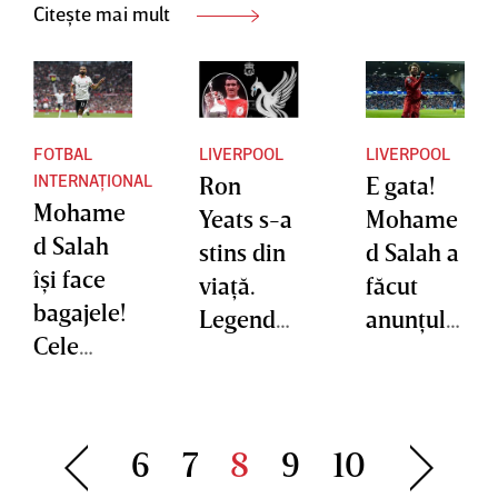
Citește mai mult
FOTBAL
LIVERPOOL
LIVERPOOL
INTERNAȚIONAL
Ron
E gata!
Mohame
Yeats s-a
Mohame
d Salah
stins din
d Salah a
îşi face
viaţă.
făcut
bagajele!
Legendar
anunţul
Cele
ul
cu privire
două
căpitan a
la viitorul
cluburi
lui
său la
interesat
Liverpoo
Liverpoo
6
7
8
9
10
e de
l a murit
l