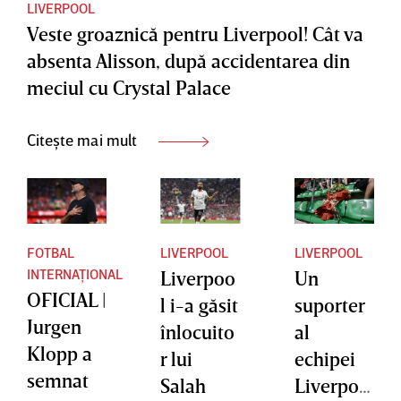
LIVERPOOL
Veste groaznică pentru Liverpool! Cât va
absenta Alisson, după accidentarea din
meciul cu Crystal Palace
Citește mai mult
FOTBAL
LIVERPOOL
LIVERPOOL
INTERNAȚIONAL
Liverpoo
Un
OFICIAL |
l i-a găsit
suporter
Jurgen
înlocuito
al
Klopp a
r lui
echipei
semnat
Salah
Liverpoo