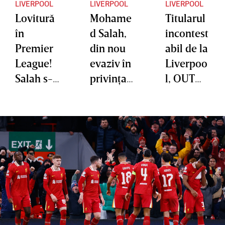
LIVERPOOL
LIVERPOOL
LIVERPOOL
Lovitură
Mohame
Titularul
în
d Salah,
incontest
Premier
din nou
abil de la
League!
evaziv în
Liverpoo
Salah s-a
privinţa
l, OUT
decis şi
viitorului
după
semneaz
său la
partida
ă.
Liverpoo
cu Real
„Regele
l. ”Ar fi
Madrid
egiptean
putea fi
va
ultimul
continua
meci
să
împotriv
conducă
a echipei