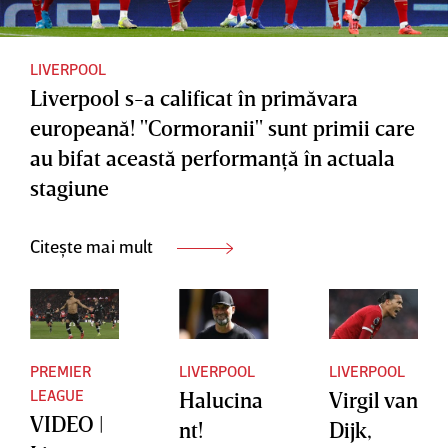
după
Manches
legile
ter City”
proprii”
LIVERPOOL
Liverpool s-a calificat în primăvara
europeană! "Cormoranii" sunt primii care
au bifat această performanţă în actuala
stagiune
Citește mai mult
PREMIER
LIVERPOOL
LIVERPOOL
LEAGUE
Halucina
Virgil van
VIDEO |
nt!
Dijk,