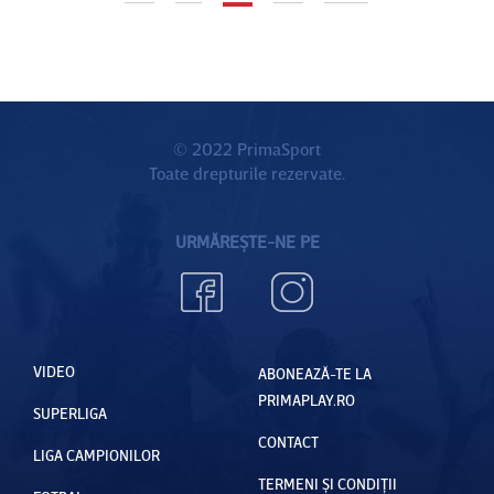
fotbalistu
la 86 de
l
ani
egiptean
© 2022 PrimaSport
Toate drepturile rezervate.
URMĂREȘTE-NE PE
VIDEO
ABONEAZĂ-TE LA
PRIMAPLAY.RO
SUPERLIGA
CONTACT
LIGA CAMPIONILOR
TERMENI ȘI CONDIȚII