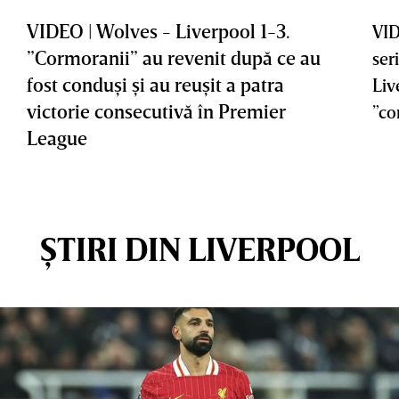
VIDEO | Wolves - Liverpool 1-3.
VID
”Cormoranii” au revenit după ce au
ser
fost conduşi şi au reuşit a patra
Liv
victorie consecutivă în Premier
”co
League
ȘTIRI DIN LIVERPOOL