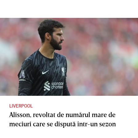
l a murit
în Italia,
unde se
afla
pentru
meciul
cu Milan
LIVERPOOL
Alisson, revoltat de numărul mare de
meciuri care se dispută într-un sezon