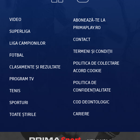
Olemenc
o”: ”Am
VIDEO
stat rău
ABONEAZĂ-TE LA
PRIMAPLAY.RO
în teren”
SUPERLIGA
CONTACT
LIGA CAMPIONILOR
TERMENI ȘI CONDIȚII
FOTBAL
POLITICA DE COLECTARE
CLASAMENTE ȘI REZULTATE
ACORD COOKIE
PROGRAM TV
POLITICA DE
CONFIDENȚIALITATE
TENIS
COD DEONTOLOGIC
SPORTURI
CARIERE
TOATE ȘTIRILE