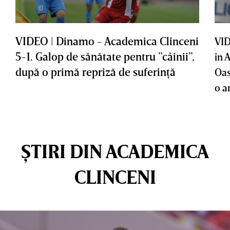
VIDEO | Dinamo - Academica Clinceni
VID
5-1. Galop de sănătate pentru ”câinii”,
în 
după o primă repriză de suferinţă
Oas
o a
ȘTIRI DIN ACADEMICA
CLINCENI