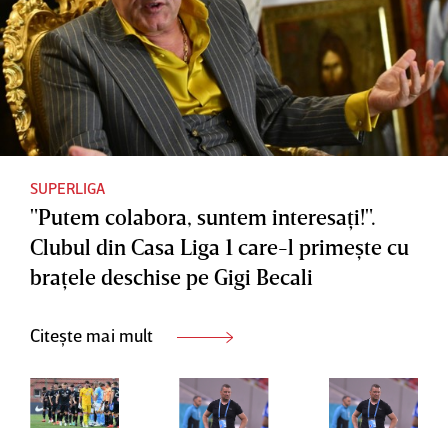
a respins
pregăteşt
Echipa
cererea
e de
lui Ionuţ
de
insolvenţ
Chirilă se
intrare în
ă
va
insolvenţ
întoarce
ă
pe
SUPERLIGA
propria
"Putem colabora, suntem interesaţi!".
arenă
Clubul din Casa Liga 1 care-l primeşte cu
braţele deschise pe Gigi Becali
Citește mai mult