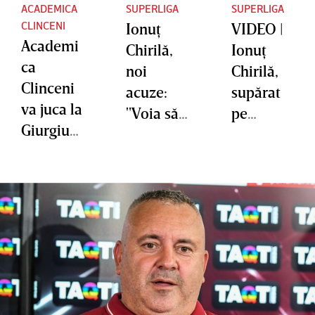
ACADEMICA
SUPERLIGA
SUPERLIGA
CLINCENI
Ionuţ
VIDEO |
Academi
Chirilă,
Ionuţ
ca
noi
Chirilă,
Clinceni
acuze:
supărat
va juca la
"Voia să-
pe
Giurgiu
l cureţe,
cavalerii
meciurile
să-l
fluierului
de acasă
nenoroce
: "Nu
din acest
ască
putem
an
acolo".
juca
VIDEO |
împotriv
Faza care
a
l-a făcut
arbitrajul
pe
ui. E