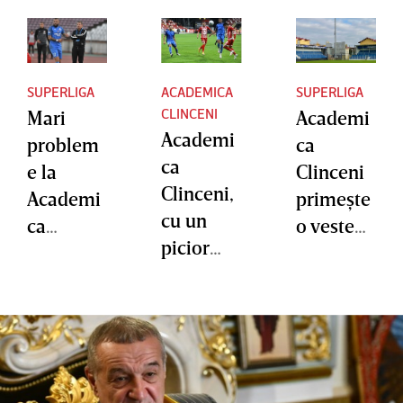
SUPERLIGA
ACADEMICA
SUPERLIGA
CLINCENI
Mari
Academi
Academi
problem
ca
ca
e la
Clinceni
Clinceni,
Academi
primeşte
cu un
ca
o veste
picior
Clinceni.
bună în
mai
Şase
lupta
aproape
jucători
pentru
de
au depus
evitarea
faliment!
memorii,
retrograd
Instanţa
clubul se
ării.