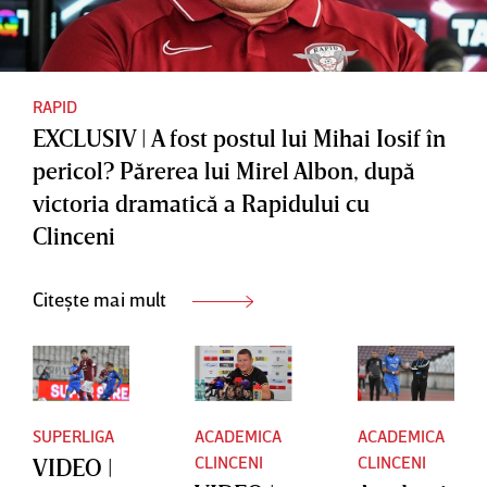
antrenor
peste
să acuze
măsură
o viciere
ce s-a
RAPID
de
întâmpla
EXCLUSIV | A fost postul lui Mihai Iosif în
rezultat
t"
pericol? Părerea lui Mirel Albon, după
victoria dramatică a Rapidului cu
Clinceni
Citește mai mult
SUPERLIGA
ACADEMICA
ACADEMICA
CLINCENI
CLINCENI
VIDEO |