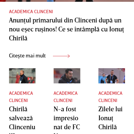
loc de
ACADEMICA CLINCENI
play-off
Anunţul primarului din Clinceni după un
la finalul
nou eşec ruşinos! Ce se întâmplă cu Ionuţ
turului
Chirilă
Citește mai mult
ACADEMICA
ACADEMICA
ACADEMICA
CLINCENI
CLINCENI
CLINCENI
Chirilă
N-a fost
Zilele lui
salvează
impresio
Ionuţ
Clinceniu
nat de FC
Chirilă