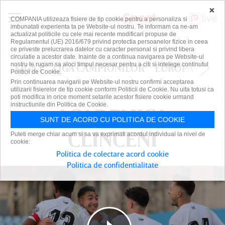
×
COMPANIA utilizeaza fisiere de tip cookie pentru a personaliza si
imbunatati experienta ta pe Website-ul nostru. Te informam ca ne-am
actualizat politicile cu cele mai recente modificari propuse de
Regulamentul (UE) 2016/679 privind protectia persoanelor fizice in ceea
ce priveste prelucrarea datelor cu caracter personal si privind libera
circulatie a acestor date. Inainte de a continua navigarea pe Website-ul
nostru te rugam sa aloci timpul necesar pentru a citi si intelege continutul
LIGA 1
LIGA CAMPIONILOR
EUROPA LEAG
Politicii de Cookie.
Prin continuarea navigarii pe Website-ul nostru confirmi acceptarea
utilizarii fisierelor de tip cookie conform Politicii de Cookie. Nu uita totusi ca
poti modifica in orice moment setarile acestor fisiere cookie urmand
instructiunile din Politica de Cookie.
ACADEMICA
ACADEMICA
SUNT DE ACORD CU POLITICA DE COOKIE
CLINCENI
CLINCENI
Puteti merge chiar acum si sa va exprimati acordul individual la nivel de
cookie:
Politica de colectare acord cookie
Politica de confidentialitate