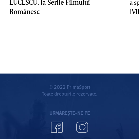
LUCESCU, la Serile Filmului
a s
Românesc
| V
© 2022 PrimaSport
Toate drepturile rezervate.
URMĂREȘTE-NE PE