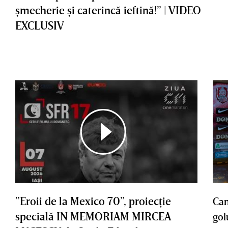
şmecherie şi caterincă ieftină!” | VIDEO
EXCLUSIV
”Eroii de la Mexico 70”, proiecţie
Cam
specială IN MEMORIAM MIRCEA
gol