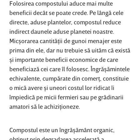
Folosirea compostului aduce mai multe
beneficii decât se poate crede. Pe lângă cele
directe, aduse plantelor, compostul reduce
indirect daunele aduse planetei noastre.
Micşorarea cantităţii de gunoi menajer este
prima din ele, dar nu trebuie să uităm că există
şi importante beneficii economice de care
beneficiază cei care îl folosesc. Îngrăşămintele
echivalente, cumpărate din comerţ, constituie
o mică avere şi uneori costul lor ridicat îi
împiedică pe micii fermieri sau pe grădinarii
amatori să le achiziţioneze.
Compostul este un îngrăşământ organic,
obţinut prin degradarea accelerată a