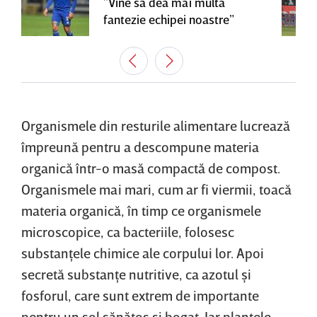
”Vine să dea mai multă
fantezie echipei noastre”
Organismele din resturile alimentare lucrează
împreună pentru a descompune materia
organică într-o masă compactă de compost.
Organismele mai mari, cum ar fi viermii, toacă
materia organică, în timp ce organismele
microscopice, ca bacteriile, folosesc
substanţele chimice ale corpului lor. Apoi
secretă substanţe nutritive, ca azotul şi
fosforul, care sunt extrem de importante
pentru un sol sănătos şi bogat. Iar plantele