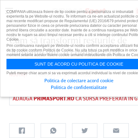
COMPANIA utilizeaza fisiere de tip cookie pentru a personaliza si imbunatati
experienta ta pe Website-ul nostru. Te informam ca ne-am actualizat politicile c
mai recente modificari propuse de Regulamentul (UE) 2016/679 privind protect
persoanelor fizice in ceea ce priveste prelucrarea datelor cu caracter personal 
privind libera circulatie a acestor date. Inainte de a continua navigarea pe Web
nostru te rugam sa aloci timpul necesar pentru a citi si intelege continutul Politi
Cum să transformi resturile de
Cookie.
Prin continuarea navigarii pe Website-ul nostru confirmi acceptarea utilizarii fis
alimente într-o comoară! (P)
de tip cookie conform Politicii de Cookie. Nu uita totusi ca poti modifica in orice
moment setarile acestor fisiere cookie urmand instructiunile din Politica de Coo
SUNT DE ACORD CU POLITICA DE COOKIE
Puteti merge chiar acum si sa va exprimati acordul individual la nivel de cookie
NOUTĂȚI
PUBLICAT PE 24 APR 2023
Politica de colectare acord cookie
Politica de confidentialitate
ADAUGĂ
PRIMASPORT.RO
CA SURSĂ PREFERATĂ ÎN 