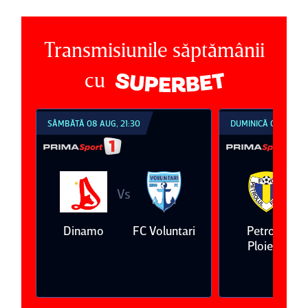
Transmisiunile săptămânii
cu
SÂMBĂTĂ 08 AUG, 21:30
DUMINICĂ 09 AUG, 1
Vs
V
eda
Dinamo
FC Voluntari
Petrolul
Ploieşti