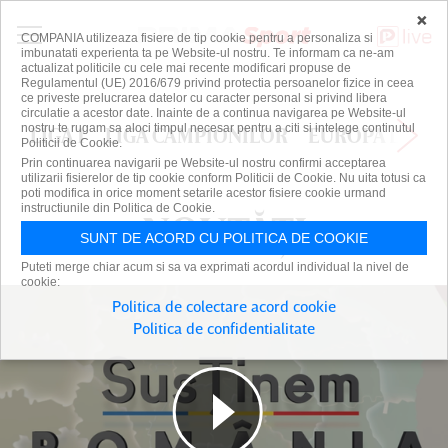
×
COMPANIA utilizeaza fisiere de tip cookie pentru a personaliza si
imbunatati experienta ta pe Website-ul nostru. Te informam ca ne-am
actualizat politicile cu cele mai recente modificari propuse de
Regulamentul (UE) 2016/679 privind protectia persoanelor fizice in ceea
ce priveste prelucrarea datelor cu caracter personal si privind libera
circulatie a acestor date. Inainte de a continua navigarea pe Website-ul
nostru te rugam sa aloci timpul necesar pentru a citi si intelege continutul
LIGA 1
LIGA CAMPIONILOR
EUROPA LEAG
Politicii de Cookie.
Prin continuarea navigarii pe Website-ul nostru confirmi acceptarea
utilizarii fisierelor de tip cookie conform Politicii de Cookie. Nu uita totusi ca
poti modifica in orice moment setarile acestor fisiere cookie urmand
instructiunile din Politica de Cookie.
NOUTĂȚI
NOUTĂȚI
SUNT DE ACORD CU POLITICA DE COOKIE
Puteti merge chiar acum si sa va exprimati acordul individual la nivel de
cookie:
Politica de colectare acord cookie
Politica de confidentialitate