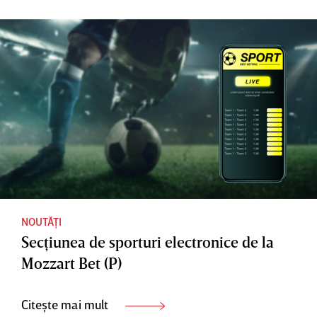
Descoper
salariu la
jocuri
ă aici (P)
altul?
pentru
Iată 3
care să
opţiuni
optezi
ce vin în
ajutorul
tău (P)
NOUTĂȚI
Secţiunea de sporturi electronice de la
Mozzart Bet (P)
Citește mai mult