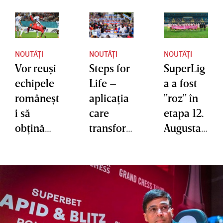
NOUTĂȚI
NOUTĂȚI
NOUTĂȚI
Vor reuşi
Steps for
SuperLig
echipele
Life –
a a fost
româneşt
aplicaţia
"roz" în
i să
care
etapa 12.
obţină
transfor
Augusta
prima
mă paşii
Dragic,
victorie
în ajutor
Fundaţia
în
pentru
Superbet:
grupele
ceilalţi
“Ceea ce
ECL?
facem an
de an în