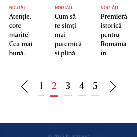
NOUTĂȚI
NOUTĂȚI
NOUTĂȚI
Atenţie,
Cum să
Premieră
cote
te simţi
istorică
mărite!
mai
pentru
Cea mai
puternică
România
bună
şi plină
în
cotă la
de
Esports!
România
energie
Andrei
- Bosnia
în ziua
”Odoam
1
2
3
4
5
(P)
de
ne”
astăzi?
Pascu,
primul
român
campion
european
© 2022 PrimaSport