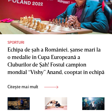
‘luna roz’
trebuie
să devină
un
comport
ament de
SPORTURI
Echipa de şah a României, şanse mari la
rutină”
o medalie în Cupa Europeană a
Cluburilor de Şah! Fostul campion
mondial “Vishy” Anand, cooptat în echipă
Citește mai mult