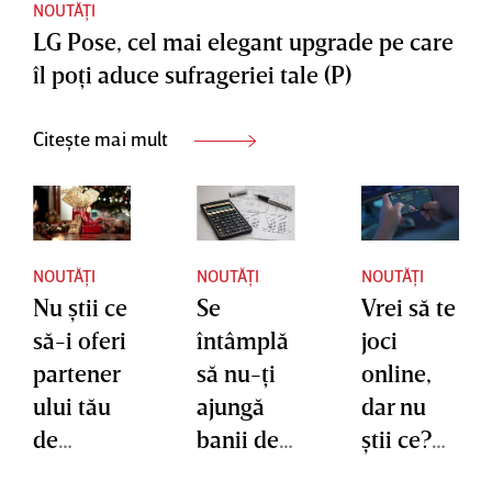
NOUTĂȚI
LG Pose, cel mai elegant upgrade pe care
îl poţi aduce sufrageriei tale (P)
Citește mai mult
NOUTĂȚI
NOUTĂȚI
NOUTĂȚI
Nu ştii ce
Se
Vrei să te
să-i oferi
întâmplă
joci
partener
să nu-ţi
online,
ului tău
ajungă
dar nu
de
banii de
ştii ce?
Crăciun?
la un
Top 5