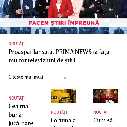
NOUTĂȚI
Proaspăt lansată, PRIMA NEWS ia faţa
multor televiziuni de ştiri
Citește mai mult
NOUTĂȚI
Cea mai
NOUTĂȚI
NOUTĂȚI
bună
Fortuna a
Cum să
jucătoare